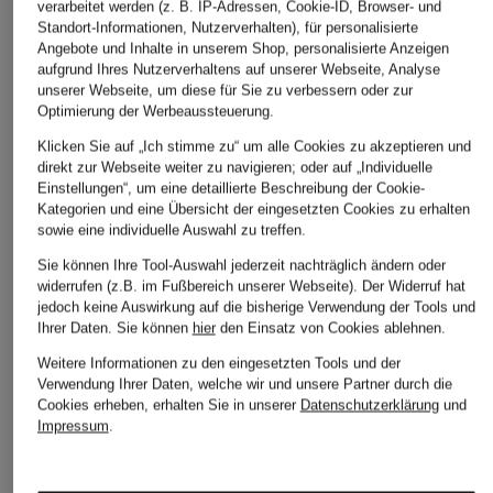
verarbeitet werden (z. B. IP-Adressen, Cookie-ID, Browser- und
Standort-Informationen, Nutzerverhalten), für personalisierte
Angebote und Inhalte in unserem Shop, personalisierte Anzeigen
aufgrund Ihres Nutzerverhaltens auf unserer Webseite, Analyse
unserer Webseite, um diese für Sie zu verbessern oder zur
Optimierung der Werbeaussteuerung.
Klicken Sie auf „Ich stimme zu“ um alle Cookies zu akzeptieren und
direkt zur Webseite weiter zu navigieren; oder auf „Individuelle
Einstellungen“, um eine detaillierte Beschreibung der Cookie-
KAFFE
NEO NOIR
+Aktionsrabatt
Kategorien und eine Übersicht der eingesetzten Cookies zu erhalten
sowie eine individuelle Auswahl zu treffen.
Satinrock KAVERA
Satinrock VICKY
DRYKORN
69,95 €
69,99 €
Sie können Ihre Tool-Auswahl jederzeit nachträglich ändern oder
Satinrock NEVIDA
widerrufen (z.B. im Fußbereich unserer Webseite). Der Widerruf hat
jedoch keine Auswirkung auf die bisherige Verwendung der Tools und
139,99 €
Ihrer Daten.
Sie können
hier
den Einsatz von Cookies ablehnen.
Bestpreis:
118,99 €
Weitere Informationen zu den eingesetzten Tools und der
Ursprünglich:
199,99 €
Verwendung Ihrer Daten, welche wir und unsere Partner durch die
Cookies erheben, erhalten Sie in unserer
Datenschutzerklärung
und
Impressum
.