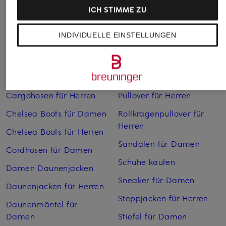
ICH STIMME ZU
Weitere Kategorien
INDIVIDUELLE EINSTELLUNGEN
Bikinis Damen
Mäntel für Herren
Boots für Damen
Pullover für Damen
Cargohosen für Herren
Pullover für Herren
Chelsea Boots für Damen
Rollkragenpullover für
Herren
Chelsea Boots für Herren
Sandalen für Damen
Cordhosen für Damen
Schuhe kaufen
Damen Daunenjacken
Sneaker für Damen
Daunenjacken für Herren
Steppjacken für Herren
Daunenmäntel für
Damen
Stiefel für Damen