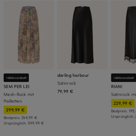
darling harbour
+Aktionsrabatt
+Aktionsrabatt
Satinrock
SEM PER LEI
RIANI
79,99 €
Mesh-Rock mit
Satinrock mi
Pailletten
229,99 €
299,99 €
Bestpreis:
195
Ursprünglich:
Bestpreis:
254,99 €
Ursprünglich:
599,99 €