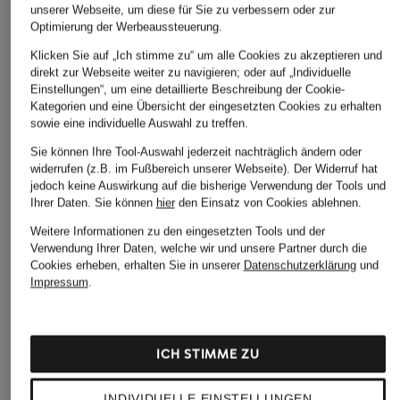
unserer Webseite, um diese für Sie zu verbessern oder zur
sloggi
SCHIESSER
MAGIC Bodyfashio
Optimierung der Werbeaussteuerung.
2er-Pack Taillenslips
2er-Pack Panties
2er-Pack Panties
Klicken Sie auf „Ich stimme zu“ um alle Cookies zu akzeptieren und
GO SENSE
MODAL ESSENTIALS
DREAM INVISIBLE
direkt zur Webseite weiter zu navigieren; oder auf „Individuelle
Einstellungen“, um eine detaillierte Beschreibung der Cookie-
24,95 €
24,95 €
23,99 €
Kategorien und eine Übersicht der eingesetzten Cookies zu erhalten
sowie eine individuelle Auswahl zu treffen.
Sie können Ihre Tool-Auswahl jederzeit nachträglich ändern oder
widerrufen (z.B. im Fußbereich unserer Webseite). Der Widerruf hat
jedoch keine Auswirkung auf die bisherige Verwendung der Tools und
Ihrer Daten.
Sie können
hier
den Einsatz von Cookies ablehnen.
Weitere Informationen zu den eingesetzten Tools und der
Verwendung Ihrer Daten, welche wir und unsere Partner durch die
Cookies erheben, erhalten Sie in unserer
Datenschutzerklärung
und
Impressum
.
Weitere Kategorien
ICH STIMME ZU
Bikinis Damen
Mäntel für Herren
INDIVIDUELLE EINSTELLUNGEN