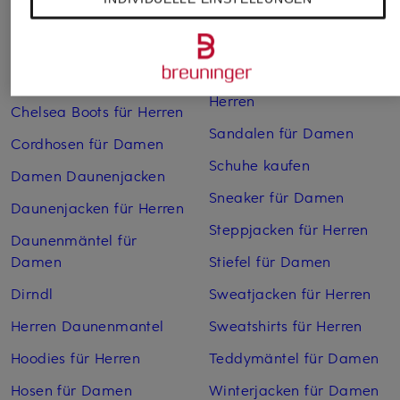
Boots für Damen
Pullover für Damen
Cargohosen für Herren
Pullover für Herren
Chelsea Boots für Damen
Rollkragenpullover für
Herren
Chelsea Boots für Herren
Sandalen für Damen
Cordhosen für Damen
Schuhe kaufen
Damen Daunenjacken
Sneaker für Damen
Daunenjacken für Herren
Steppjacken für Herren
Daunenmäntel für
Damen
Stiefel für Damen
Dirndl
Sweatjacken für Herren
Herren Daunenmantel
Sweatshirts für Herren
Hoodies für Herren
Teddymäntel für Damen
Hosen für Damen
Winterjacken für Damen