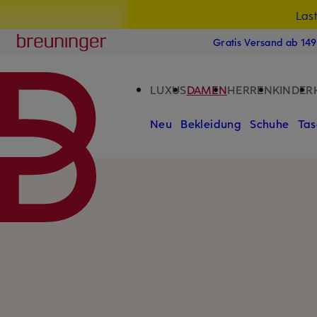
Las
15
ZUM HAUPTINHALT ÜBERSPRINGEN
ZUM SUCHFELD ÜBERSPRINGE
Breuninger
Gratis Versand ab 14
LUXUS
DAMEN
HERREN
KINDER
Neu
Bekleidung
Schuhe
Tas