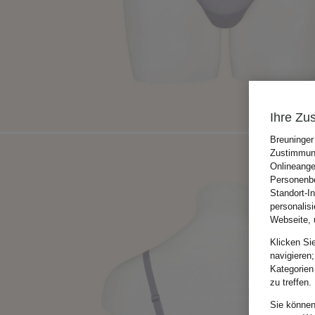
Ihre Zu
Breuninger
Zustimmung
Onlineange
Personenbe
Standort-I
personalis
Webseite, 
Klicken Si
navigieren;
Kategorien
zu treffen.
Sie können