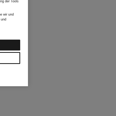
ung der Tools
e wir und
und