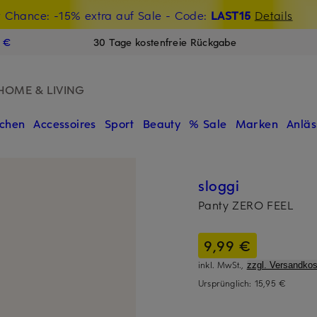
t Chance: -15% extra auf Sale
€-Willkommensgutschein mit Beyond sichern
- Code:
LAST15
Details
N
9 €
30 Tage kostenfreie Rückgabe
HOME & LIVING
chen
Accessoires
Sport
Beauty
% Sale
Marken
Anläs
sloggi
Panty ZERO FEEL
9,99 €
inkl. MwSt.,
zzgl. Versandkos
Ursprünglich:
15,95 €