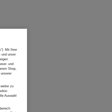
). Mit Ihrer
s und unser
eigen.
wser- und
nserem Shop,
 unserer
.
 weiter zu
ookie-
elle Auswahl
bereich