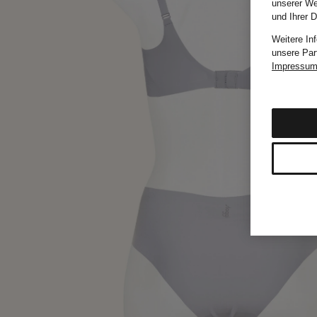
unserer We
und Ihrer 
Weitere In
unsere Par
Impressu