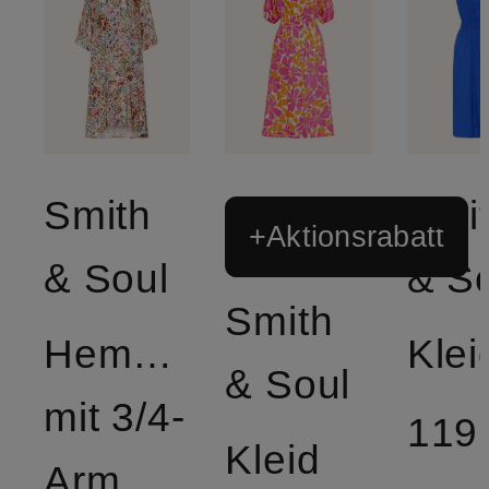
Smith
Smi
+Aktionsrabatt
& Soul
& S
Smith
Hemdblusenkleid
Klei
& Soul
mit 3/4-
119
Kleid
Arm