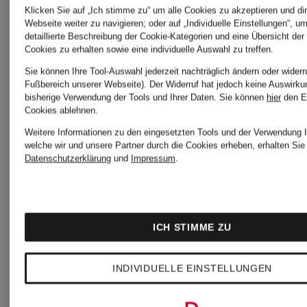
Klicken Sie auf „Ich stimme zu“ um alle Cookies zu akzeptieren und dir
Webseite weiter zu navigieren; oder auf „Individuelle Einstellungen“, u
detaillierte Beschreibung der Cookie-Kategorien und eine Übersicht der
Cookies zu erhalten sowie eine individuelle Auswahl zu treffen.
AMIRI
Marimekk
Sie können Ihre Tool-Auswahl jederzeit nachträglich ändern oder widerr
Fußbereich unserer Webseite). Der Widerruf hat jedoch keine Auswirku
bisherige Verwendung der Tools und Ihrer Daten.
Sie können
hier
den E
Cookies ablehnen.
Casall
Missoni
Weitere Informationen zu den eingesetzten Tools und der Verwendung I
welche wir und unsere Partner durch die Cookies erheben, erhalten Sie 
Datenschutzerklärung
und
Impressum
.
Home
Dante6
ICH STIMME ZU
P.J.Salva
Emily
INDIVIDUELLE EINSTELLUNGEN