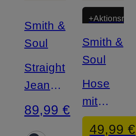
+Aktionsraba
Smith &
Smith &
Soul
Soul
Straight
Hose
Jeans
mit
SINA
89,99 €
Galonstre
49,99 €