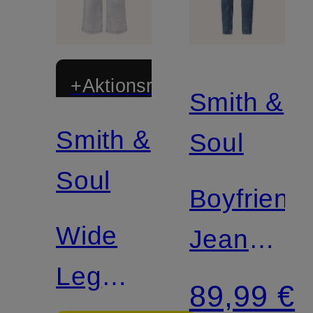
+Aktionsrabatt
Smith &
Smith &
Soul
Soul
Boyfriend
Wide
Jeans
Leg
NADINE
89,99 €