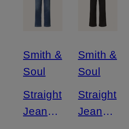
Smith &
Smith &
Soul
Soul
Straight
Straight
Jeans
Jeans
SINA
SINA