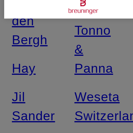
van
Sly 010
den
Tonno
Bergh
&
Hay
Panna
Jil
Weseta
Sander
Switzerla