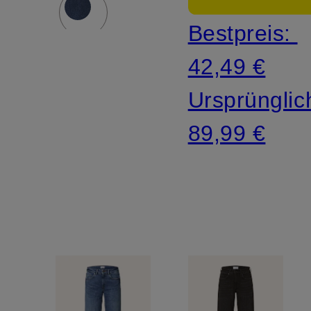
Bestpreis:
42,49 €
Ursprünglic
89,99 €