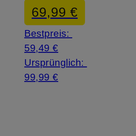
Jeans
69,99 €
Bestpreis:
59,49 €
Ursprünglich:
99,99 €