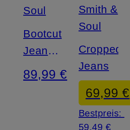
Smith &
Soul
Soul
Bootcut
Cropped
Jeans
Jeans
JANINE
89,99 €
69,99 €
Bestpreis:
59,49 €