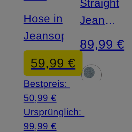
Straight
Hose in
Jeans
Jeansoptik
SINA
89,99 €
59,99 €
Bestpreis:
50,99 €
Ursprünglich:
99,99 €