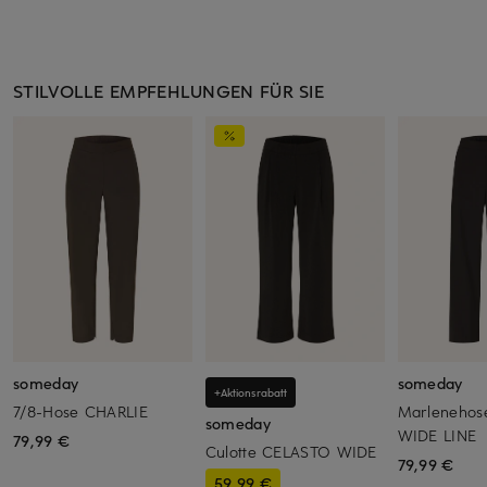
STILVOLLE EMPFEHLUNGEN FÜR SIE
someday
someday
+Aktionsrabatt
7/8-Hose CHARLIE
Marlenehos
someday
WIDE LINE
79,99 €
Culotte CELASTO WIDE
79,99 €
59,99 €