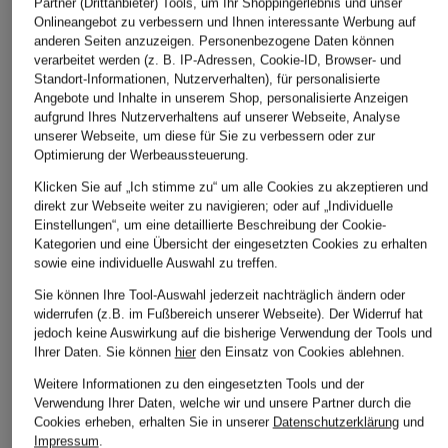
Partner (Drittanbieter) Tools, um Ihr Shoppingerlebnis und unser
Onlineangebot zu verbessern und Ihnen interessante Werbung auf
anderen Seiten anzuzeigen. Personenbezogene Daten können
verarbeitet werden (z. B. IP-Adressen, Cookie-ID, Browser- und
Standort-Informationen, Nutzerverhalten), für personalisierte
Angebote und Inhalte in unserem Shop, personalisierte Anzeigen
aufgrund Ihres Nutzerverhaltens auf unserer Webseite, Analyse
unserer Webseite, um diese für Sie zu verbessern oder zur
Optimierung der Werbeaussteuerung.
Klicken Sie auf „Ich stimme zu“ um alle Cookies zu akzeptieren und
direkt zur Webseite weiter zu navigieren; oder auf „Individuelle
Einstellungen“, um eine detaillierte Beschreibung der Cookie-
Kategorien und eine Übersicht der eingesetzten Cookies zu erhalten
sowie eine individuelle Auswahl zu treffen.
comma
MAC
Smith & Soul
Sie können Ihre Tool-Auswahl jederzeit nachträglich ändern oder
widerrufen (z.B. im Fußbereich unserer Webseite). Der Widerruf hat
7/8-Hose aus Jersey
Marlenehose CHIARA
Jersey-Culotte
jedoch keine Auswirkung auf die bisherige Verwendung der Tools und
aus Jersey
89,99 €
79,99 €
Ihrer Daten.
Sie können
hier
den Einsatz von Cookies ablehnen.
99,95 €
Weitere Informationen zu den eingesetzten Tools und der
Verwendung Ihrer Daten, welche wir und unsere Partner durch die
Cookies erheben, erhalten Sie in unserer
Datenschutzerklärung
und
Impressum
.