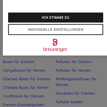
ICH STIMME ZU
INDIVIDUELLE EINSTELLUNGEN
Weitere Kategorien
Bikinis Damen
Mäntel für Herren
Boots für Damen
Pullover für Damen
Cargohosen für Herren
Pullover für Herren
Chelsea Boots für Damen
Rollkragenpullover für
Herren
Chelsea Boots für Herren
Sandalen für Damen
Cordhosen für Damen
Schuhe kaufen
Damen Daunenjacken