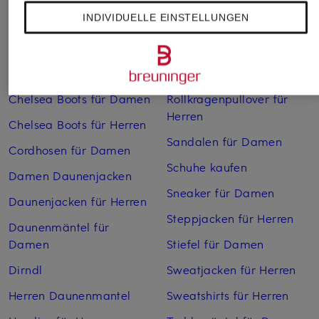
INDIVIDUELLE EINSTELLUNGEN
Bikinis Damen
Mäntel für Herren
Boots für Damen
Pullover für Damen
Cargohosen für Herren
Pullover für Herren
Chelsea Boots für Damen
Rollkragenpullover für
Herren
Chelsea Boots für Herren
Sandalen für Damen
Cordhosen für Damen
Schuhe kaufen
Damen Daunenjacken
Sneaker für Damen
Daunenjacken für Herren
Steppjacken für Herren
Daunenmäntel für
Damen
Stiefel für Damen
Dirndl
Sweatjacken für Herren
Herren Daunenmantel
Sweatshirts für Herren