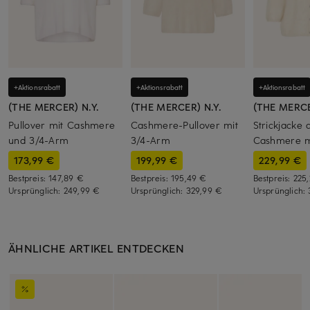
+Aktionsrabatt
+Aktionsrabatt
+Aktionsrabatt
(THE MERCER) N.Y.
(THE MERCER) N.Y.
(THE MERCE
Pullover mit Cashmere
Cashmere-Pullover mit
Strickjacke 
und 3/4-Arm
3/4-Arm
Cashmere m
173,99 €
199,99 €
229,99 €
Bestpreis:
147,89 €
Bestpreis:
195,49 €
Bestpreis:
225
Ursprünglich:
249,99 €
Ursprünglich:
329,99 €
Ursprünglich:
ÄHNLICHE ARTIKEL ENTDECKEN