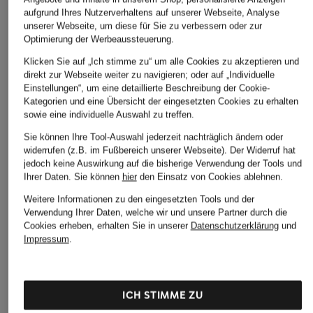
aufgrund Ihres Nutzerverhaltens auf unserer Webseite, Analyse
unserer Webseite, um diese für Sie zu verbessern oder zur
Optimierung der Werbeaussteuerung.
LAUREN RALPH
darling harbour
+Aktionsrabatt
Klicken Sie auf „Ich stimme zu“ um alle Cookies zu akzeptieren und
LAUREN
Strickshirt mit
direkt zur Webseite weiter zu navigieren; oder auf „Individuelle
OPUS
Piqué-Poloshirt
Cashmere und
Einstellungen“, um eine detaillierte Beschreibung der Cookie-
Strick-Poloshirt
Kategorien und eine Übersicht der eingesetzten Cookies zu erhalten
Schluppe
125 €
POSILLY aus Bouclé
sowie eine individuelle Auswahl zu treffen.
129,99 €
Sie können Ihre Tool-Auswahl jederzeit nachträglich ändern oder
51,99 €
widerrufen (z.B. im Fußbereich unserer Webseite). Der Widerruf hat
Bestpreis:
50,99 €
jedoch keine Auswirkung auf die bisherige Verwendung der Tools und
Ursprünglich:
79,99 €
Ihrer Daten.
Sie können
hier
den Einsatz von Cookies ablehnen.
Weitere Informationen zu den eingesetzten Tools und der
Verwendung Ihrer Daten, welche wir und unsere Partner durch die
Cookies erheben, erhalten Sie in unserer
Datenschutzerklärung
und
Impressum
.
ICH STIMME ZU
Weitere Kategorien