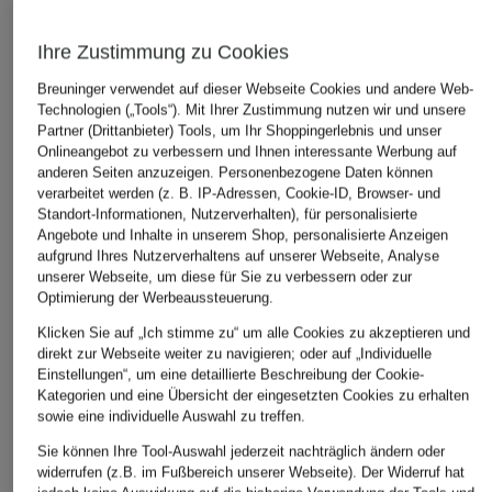
Ihre Zustimmung zu Cookies
Breuninger verwendet auf dieser Webseite Cookies und andere Web-
Technologien („Tools“). Mit Ihrer Zustimmung nutzen wir und unsere
Partner (Drittanbieter) Tools, um Ihr Shoppingerlebnis und unser
Onlineangebot zu verbessern und Ihnen interessante Werbung auf
anderen Seiten anzuzeigen. Personenbezogene Daten können
TIFFANY & Co.
TIFFANY & Co.
TIFFANY & 
verarbeitet werden (z. B. IP-Adressen, Cookie-ID, Browser- und
Standort-Informationen, Nutzerverhalten), für personalisierte
Sonnenbrille TF4208U
Sonnenbrille TF4231U
Halskette E
Angebote und Inhalte in unserem Shop, personalisierte Anzeigen
PERETTI® 
340 €
173,50 €
aufgrund Ihres Nutzerverhaltens auf unserer Webseite, Analyse
630 €
unserer Webseite, um diese für Sie zu verbessern oder zur
Bestpreis:
173,50 €
Optimierung der Werbeaussteuerung.
Ursprünglich:
347 €
Klicken Sie auf „Ich stimme zu“ um alle Cookies zu akzeptieren und
direkt zur Webseite weiter zu navigieren; oder auf „Individuelle
BELIEBTE ARTIKEL DIESER MARKE
Einstellungen“, um eine detaillierte Beschreibung der Cookie-
Kategorien und eine Übersicht der eingesetzten Cookies zu erhalten
sowie eine individuelle Auswahl zu treffen.
Sie können Ihre Tool-Auswahl jederzeit nachträglich ändern oder
widerrufen (z.B. im Fußbereich unserer Webseite). Der Widerruf hat