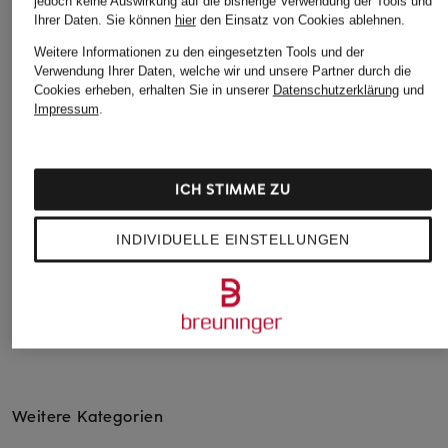
jedoch keine Auswirkung auf die bisherige Verwendung der Tools und
Ihrer Daten.
Sie können
hier
den Einsatz von Cookies ablehnen.
Weitere Informationen zu den eingesetzten Tools und der
Verwendung Ihrer Daten, welche wir und unsere Partner durch die
Cookies erheben, erhalten Sie in unserer
Datenschutzerklärung
und
Impressum
.
TIFFANY & Co.
TIFFANY & Co.
TIFFANY & 
Sonnenbrille TF3095
Armband RETURN TO
Sonnenbrill
ICH STIMME ZU
TIFFANY™ aus
340 €
205 €
Sterlingsilber
Bestpreis:
205 €
INDIVIDUELLE EINSTELLUNGEN
ab 840 €
Ursprünglich:
410 €
Weitere Kategorien