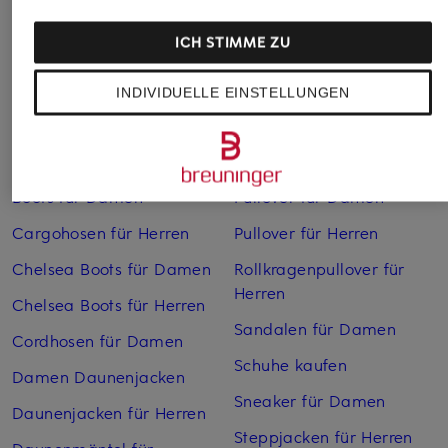
ICH STIMME ZU
INDIVIDUELLE EINSTELLUNGEN
Weitere Kategorien
Bikinis Damen
Mäntel für Herren
Boots für Damen
Pullover für Damen
Cargohosen für Herren
Pullover für Herren
Chelsea Boots für Damen
Rollkragenpullover für
Herren
Chelsea Boots für Herren
Sandalen für Damen
Cordhosen für Damen
Schuhe kaufen
Damen Daunenjacken
Sneaker für Damen
Daunenjacken für Herren
Steppjacken für Herren