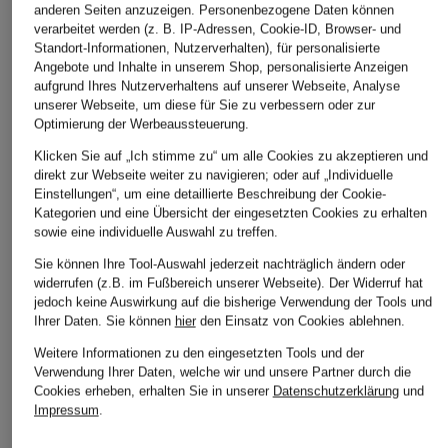
anderen Seiten anzuzeigen. Personenbezogene Daten können
verarbeitet werden (z. B. IP-Adressen, Cookie-ID, Browser- und
Standort-Informationen, Nutzerverhalten), für personalisierte
Angebote und Inhalte in unserem Shop, personalisierte Anzeigen
aufgrund Ihres Nutzerverhaltens auf unserer Webseite, Analyse
unserer Webseite, um diese für Sie zu verbessern oder zur
Optimierung der Werbeaussteuerung.
Klicken Sie auf „Ich stimme zu“ um alle Cookies zu akzeptieren und
direkt zur Webseite weiter zu navigieren; oder auf „Individuelle
SEBAGO
CLAUDIE PIERLOT
+Aktionsrabatt
Einstellungen“, um eine detaillierte Beschreibung der Cookie-
Loafer JOE MODENA
Penny-Loafer
Kategorien und eine Übersicht der eingesetzten Cookies zu erhalten
paul green
sowie eine individuelle Auswahl zu treffen.
280 €
177 €
Loafer SAVANNA
Sie können Ihre Tool-Auswahl jederzeit nachträglich ändern oder
Bestpreis:
295 €
widerrufen (z.B. im Fußbereich unserer Webseite). Der Widerruf hat
89,99 €
jedoch keine Auswirkung auf die bisherige Verwendung der Tools und
Bestpreis:
136 €
Ihrer Daten.
Sie können
hier
den Einsatz von Cookies ablehnen.
Ursprünglich:
160 €
Weitere Informationen zu den eingesetzten Tools und der
Verwendung Ihrer Daten, welche wir und unsere Partner durch die
Cookies erheben, erhalten Sie in unserer
Datenschutzerklärung
und
Impressum
.