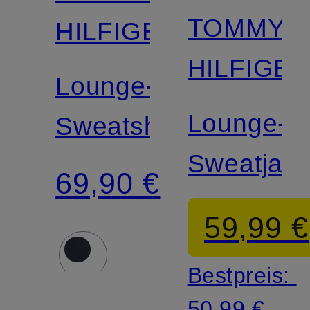
TOMMY
HILFIGER
HILFIGE
Lounge-
Lounge-
Sweatshirt
Sweatjac
69,90 €
59,99 €
Bestpreis:
50,99 €