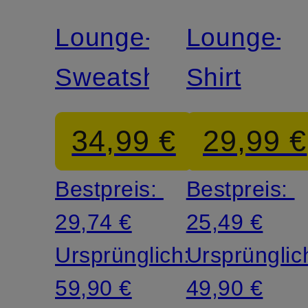
Lounge-
Lounge-
Sweatshorts
Shirt
34,99 €
29,99 €
Bestpreis:
Bestpreis:
29,74 €
25,49 €
Ursprünglich:
Ursprünglic
59,90 €
49,90 €