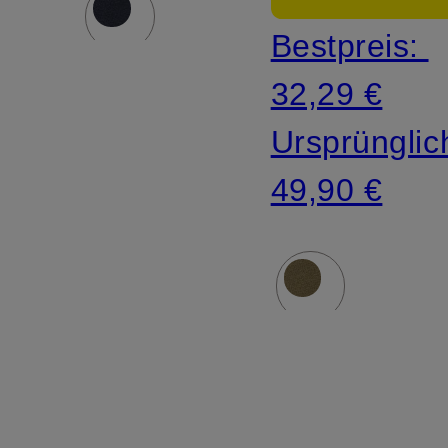
Bestpreis:
32,29 €
Ursprünglic
49,90 €