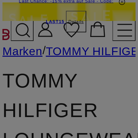
15€-Willkommensgutschein mit Beyond sichern
Last Chance: -15% extra auf Sale
- Code:
LAST15
Details
ZUM HAUPTINHALT ÜBE
/
Marken
TOMMY HILFIG
TOMMY
HILFIGER