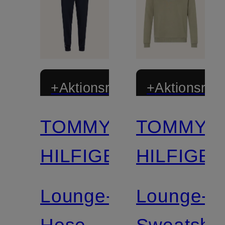
+Aktionsrabatt
+Aktionsraba
TOMMY
TOMMY
Mix &
Match
HILFIGER
HILFIGE
Lounge-
Lounge-
Hose
Sweatshir