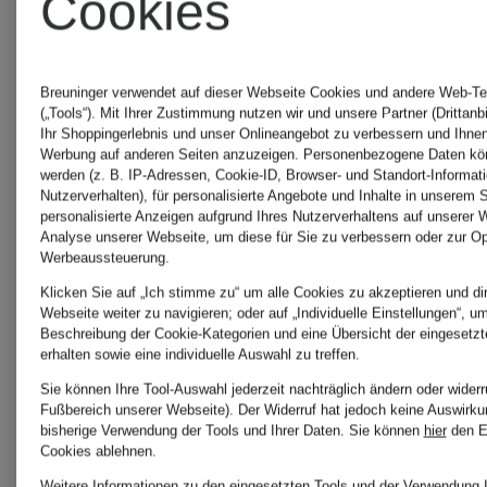
Cookies
+Aktionsrabatt
+Aktionsraba
Breuninger verwendet auf dieser Webseite Cookies und andere Web-Te
(„Tools“). Mit Ihrer Zustimmung nutzen wir und unsere Partner (Drittanb
Ihr Shoppingerlebnis und unser Onlineangebot zu verbessern und Ihnen
TOMMY
TOMMY
Mix &
Werbung auf anderen Seiten anzuzeigen. Personenbezogene Daten kön
werden (z. B. IP-Adressen, Cookie-ID, Browser- und Standort-Informat
Match
Nutzerverhalten), für personalisierte Angebote und Inhalte in unserem 
HILFIGER
HILFIGE
personalisierte Anzeigen aufgrund Ihres Nutzerverhaltens auf unserer 
Analyse unserer Webseite, um diese für Sie zu verbessern oder zur Op
Werbeaussteuerung.
Lounge-
Lounge-
Klicken Sie auf „Ich stimme zu“ um alle Cookies zu akzeptieren und dir
Webseite weiter zu navigieren; oder auf „Individuelle Einstellungen“, um 
Beschreibung der Cookie-Kategorien und eine Übersicht der eingesetz
Sweatshorts
Shirt
erhalten sowie eine individuelle Auswahl zu treffen.
Sie können Ihre Tool-Auswahl jederzeit nachträglich ändern oder widerr
Fußbereich unserer Webseite). Der Widerruf hat jedoch keine Auswirku
bisherige Verwendung der Tools und Ihrer Daten.
Sie können
hier
den E
34,99 €
34,99 €
Cookies ablehnen.
Weitere Informationen zu den eingesetzten Tools und der Verwendung I