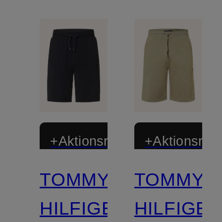
+Aktionsrabatt
+Aktionsraba
TOMMY
TOMMY
Mix &
Match
HILFIGER
HILFIGE