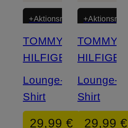
+Aktionsrabatt
+Aktionsraba
TOMMY
TOMMY
Mix &
Match
HILFIGER
HILFIGE
Lounge-
Lounge-
Shirt
Shirt
29,99 €
29,99 €