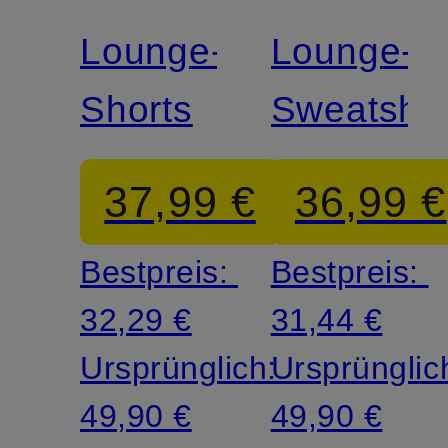
Lounge-
Lounge-
Shorts
Sweatshor
37,99 €
36,99 €
Bestpreis:
Bestpreis:
32,29 €
31,44 €
Ursprünglich:
Ursprünglic
49,90 €
49,90 €