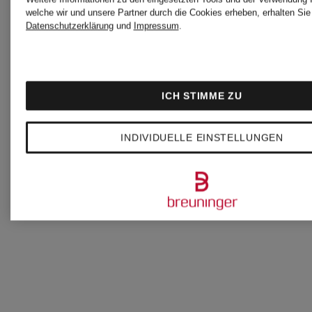
welche wir und unsere Partner durch die Cookies erheben, erhalten Sie 
Datenschutzerklärung
und
Impressum
.
Bestpreis:
Bestpreis:
29,74 €
29,74 €
Ursprünglich:
Ursprünglic
ICH STIMME ZU
59,90 €
59,90 €
INDIVIDUELLE EINSTELLUNGEN