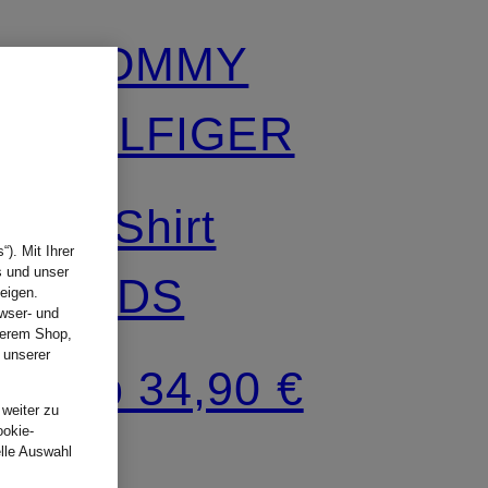
TOMMY
HILFIGER
T-Shirt
). Mit Ihrer
s und unser
KIDS
eigen.
wser- und
nserem Shop,
 unserer
ab 34,90 €
.
 weiter zu
ookie-
elle Auswahl