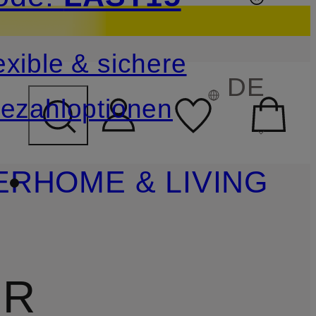
sichern
exible & sichere
FELD ÜBERSPRINGEN
DE
ezahloptionen
ER
HOME & LIVING
ER