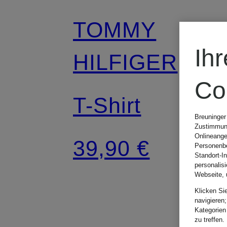
TOMMY
Ih
HILFIGER
Co
T-Shirt
Breuninger
Zustimmung
Onlineange
39,90 €
Personenbe
Standort-I
personalis
Webseite, 
Klicken Si
navigieren;
Kategorien
zu treffen.