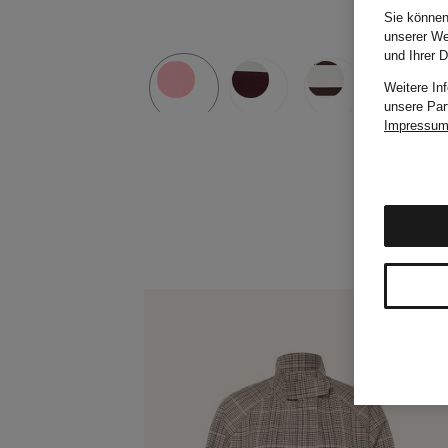
Sie können
unserer We
und Ihrer 
Weitere In
unsere Par
Impressu