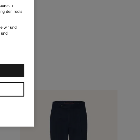
bereich
ung der Tools
e wir und
und