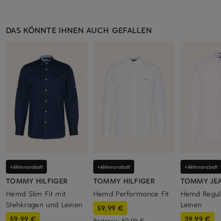
DAS KÖNNTE IHNEN AUCH GEFALLEN
+Aktionsrabatt
+Aktionsrabatt
+Aktionsrabatt
TOMMY HILFIGER
TOMMY HILFIGER
TOMMY JE
Hemd Slim Fit mit
Hemd Performance Fit
Hemd Regula
Stehkragen und Leinen
Leinen
59,99 €
59,99 €
39,99 €
Bestpreis:
50,99 €