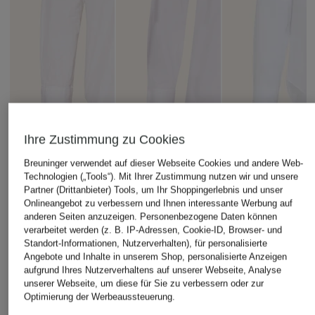
Ihre Zustimmung zu Cookies
Breuninger verwendet auf dieser Webseite Cookies und andere Web-
Technologien („Tools“). Mit Ihrer Zustimmung nutzen wir und unsere
TOMMY HILFIGER
Partner (Drittanbieter) Tools, um Ihr Shoppingerlebnis und unser
+Aktionsrabatt
+Aktionsrabatt
Onlineangebot zu verbessern und Ihnen interessante Werbung auf
Hemd Regular Fit
BOSS
EMPORIO ARMANI
anderen Seiten anzuzeigen. Personenbezogene Daten können
79,90 €
verarbeitet werden (z. B. IP-Adressen, Cookie-ID, Browser- und
Hemd H-HANK Slim
Hemd Comfort Fit
Standort-Informationen, Nutzerverhalten), für personalisierte
Fit
mit Leinen
Angebote und Inhalte in unserem Shop, personalisierte Anzeigen
aufgrund Ihres Nutzerverhaltens auf unserer Webseite, Analyse
97,99 €
216,99 €
unserer Webseite, um diese für Sie zu verbessern oder zur
Bestpreis:
83,29 €
Bestpreis:
184,44 €
Optimierung der Werbeaussteuerung.
Ursprünglich:
139,95 €
Ursprünglich:
310 €