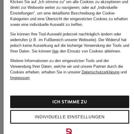
Klicken Sie auf „Ich stimme zu“ um alle Cookies zu akzeptieren und
direkt zur Webseite weiter zu navigieren; oder auf „Individuelle
Einstellungen“, um eine detaillierte Beschreibung der Cookie-
Kategorien und eine Übersicht der eingesetzten Cookies zu erhalten
sowie eine individuelle Auswahl zu treffen.
Sie können Ihre Tool-Auswahl jederzeit nachträglich ändern oder
widerrufen (z.B. im Fußbereich unserer Webseite). Der Widerruf hat
jedoch keine Auswirkung auf die bisherige Verwendung der Tools und
Ihrer Daten.
Sie können
hier
den Einsatz von Cookies ablehnen.
Weitere Kategorien
Weitere Informationen zu den eingesetzten Tools und der
Verwendung Ihrer Daten, welche wir und unsere Partner durch die
Blaue TOMMY HILFIGER
TOMMY HILFIGER Kleider
Cookies erheben, erhalten Sie in unserer
Datenschutzerklärung
und
Impressum
.
Pullover
TOMMY HILFIGER
Blaue TOMMY HILFIGER
Kurzarm­hemden
Pullover für Damen
TOMMY HILFIGER Mantel
ICH STIMME ZU
Graue TOMMY HILFIGER
TOMMY HILFIGER Mantel
Pullover
INDIVIDUELLE EINSTELLUNGEN
Damen
Rote TOMMY HILFIGER
TOMMY HILFIGER Mützen
Pullover