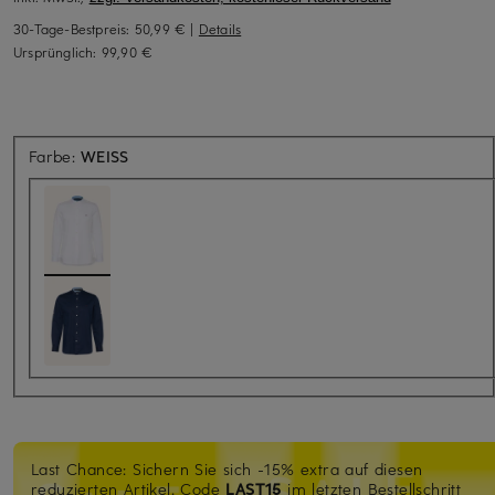
30-Tage-Bestpreis:
50,99 €
|
Details
Ursprünglich:
99,90 €
Farbe:
WEISS
Last Chance: Sichern Sie sich -15% extra auf diesen
reduzierten Artikel. Code
LAST15
im letzten Bestellschritt