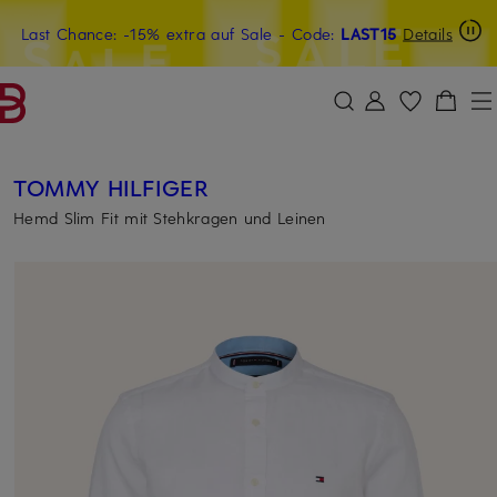
Last Chance: -15% extra auf Sale
15€-Willkommensgutschein mit Beyond sichern
- Code:
LAST15
Details
ZUM HAUPTINHALT ÜBERSPRINGEN
ZUM SUCHFELD ÜBERSPRINGE
TOMMY HILFIGER
Hemd Slim Fit mit Stehkragen und Leinen