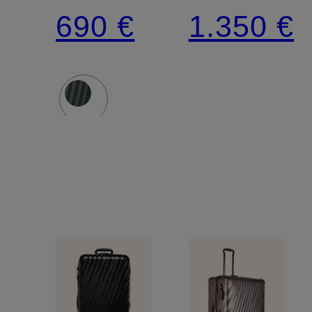
38 l
55 l
690 €
1.350 €