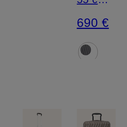
38 l
690 €