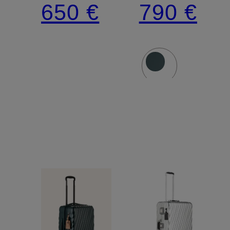
650 €
790 €
EXPAND