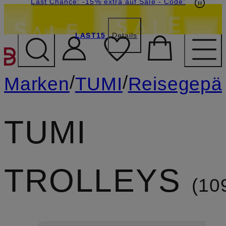
15€-Willkommensgutschein mit Beyond sichern
Last Chance: -15% extra auf Sale
- Code:
LAST15
Details
ZUM HAUPTINHALT ÜBE
/
/
Marken
TUMI
Reisegepä
TUMI
TROLLEYS
10