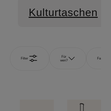
Kulturtaschen
Für
Filter
Farbe
wen?