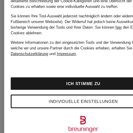
detaillierte Beschreibung der Cookie-Kategorien und eine Übersicht der
Cookies zu erhalten sowie eine individuelle Auswahl zu treffen.
Sie können Ihre Tool-Auswahl jederzeit nachträglich ändern oder widerr
Fußbereich unserer Webseite). Der Widerruf hat jedoch keine Auswirku
bisherige Verwendung der Tools und Ihrer Daten.
Sie können
hier
den E
TUMI
TUMI
Cookies ablehnen.
Weitere Informationen zu den eingesetzten Tools und der Verwendung I
welche wir und unsere Partner durch die Cookies erheben, erhalten Sie 
19
ALPHA
Datenschutzerklärung
und
Impressum
.
DEGREE
Trolley
ICH STIMME ZU
Trolley
Größe:
DUAL
Größe:
INDIVIDUELLE EINSTELLUNGEN
EXTENDED
77,5
ACCESS
55 cm
TRIP
cm, 99 l
EXPAND
890 €
1.050 €