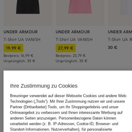
UNDER ARMOUR
UNDER ARMOUR
UNDER AR
T-Shirt UA VANISH
T-Shirt UA VANISH
T-Shirt UA 
30 €
19,99 €
27,99 €
Bestpreis:
16,99 €
Bestpreis:
23,79 €
Ursprünglich:
35 €
Ursprünglich:
35 €
ÄHNLICHE ARTIKEL ENTDECKEN
Ihre Zustimmung zu Cookies
Breuninger verwendet auf dieser Webseite Cookies und andere Web-
Technologien („Tools“). Mit Ihrer Zustimmung nutzen wir und unsere
Partner (Drittanbieter) Tools, um Ihr Shoppingerlebnis und unser
Onlineangebot zu verbessern und Ihnen interessante Werbung auf
anderen Seiten anzuzeigen. Personenbezogene Daten können
verarbeitet werden (z. B. IP-Adressen, Cookie-ID, Browser- und
Standort-Informationen, Nutzerverhalten), für personalisierte