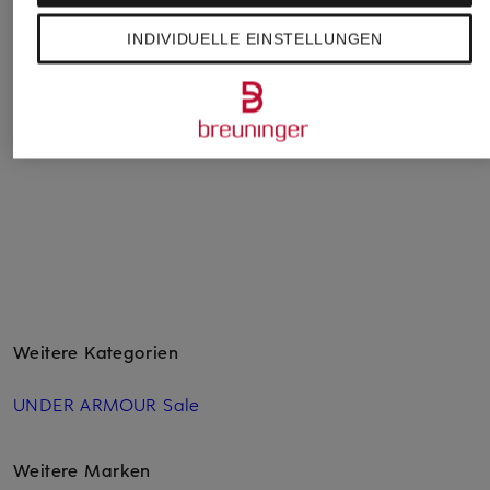
adidas
Nike
adidas
T-Shirt
T-Shirt ONE CLASSIC
T-Shirt ESSENTIALS
INDIVIDUELLE EINSTELLUNGEN
3-STREIFEN
25 €
34,99 €
28 €
Weitere Kategorien
UNDER ARMOUR Sale
Weitere Marken