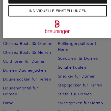
Weitere Kategorien
INDIVIDUELLE EINSTELLUNGEN
Bikinis Damen
Mäntel für Herren
Boots für Damen
Pullover für Damen
Cargohosen für Herren
Pullover für Herren
Chelsea Boots für Damen
Rollkragenpullover für
Herren
Chelsea Boots für Herren
Sandalen für Damen
Cordhosen für Damen
Schuhe kaufen
Damen Daunenjacken
Sneaker für Damen
Daunenjacken für Herren
Steppjacken für Herren
Daunenmäntel für
Damen
Stiefel für Damen
Dirndl
Sweatjacken für Herren