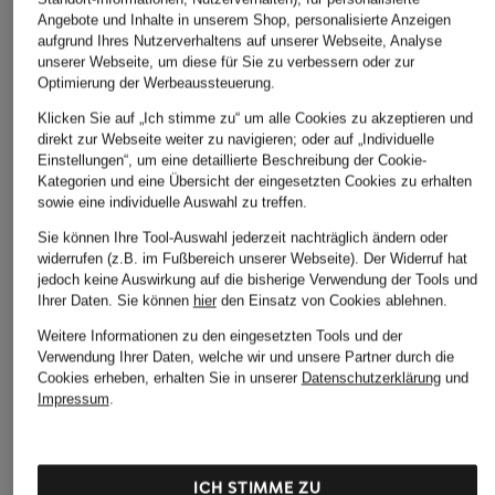
Angebote und Inhalte in unserem Shop, personalisierte Anzeigen
aufgrund Ihres Nutzerverhaltens auf unserer Webseite, Analyse
unserer Webseite, um diese für Sie zu verbessern oder zur
Optimierung der Werbeaussteuerung.
Klicken Sie auf „Ich stimme zu“ um alle Cookies zu akzeptieren und
direkt zur Webseite weiter zu navigieren; oder auf „Individuelle
MARC CAIN
comma
+Aktionsrabatt
Einstellungen“, um eine detaillierte Beschreibung der Cookie-
Strickshirt mit
Strickshirt
Kategorien und eine Übersicht der eingesetzten Cookies zu erhalten
ALLUDE
Glitzergarn
sowie eine individuelle Auswahl zu treffen.
59,99 €
Strickshirt
179,90 €
Sie können Ihre Tool-Auswahl jederzeit nachträglich ändern oder
183,99 €
widerrufen (z.B. im Fußbereich unserer Webseite). Der Widerruf hat
jedoch keine Auswirkung auf die bisherige Verwendung der Tools und
Bestpreis:
156,39 €
Ihrer Daten.
Sie können
hier
den Einsatz von Cookies ablehnen.
Ursprünglich:
229,99 €
Weitere Informationen zu den eingesetzten Tools und der
Verwendung Ihrer Daten, welche wir und unsere Partner durch die
Cookies erheben, erhalten Sie in unserer
Datenschutzerklärung
und
Impressum
.
ICH STIMME ZU