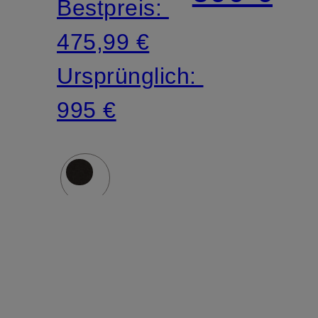
Bestpreis:
475,99 €
Ursprünglich:
995 €