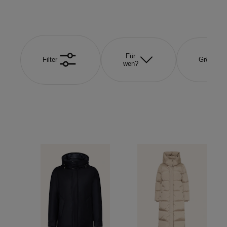
Für
Filter
Größe
wen?