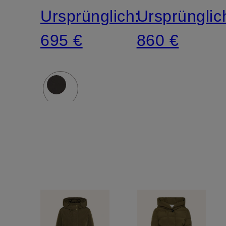
Ursprünglich:
Ursprünglic
695 €
860 €