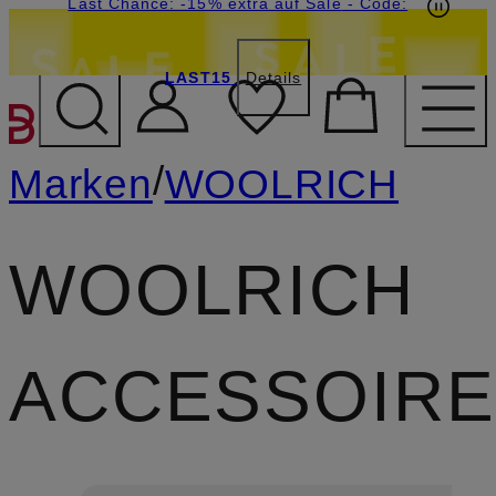
15€-Willkommensgutschein mit Beyond sichern
Last Chance: -15% extra auf Sale
- Code:
LAST15
Details
ZUM HAUPTINHALT ÜBE
/
Marken
WOOLRICH
WOOLRICH
ACCESSOIR