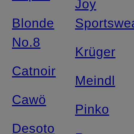
Joy
Blonde
Sportswe
No.8
Krüger
Catnoir
Meindl
Cawö
Pinko
Desoto