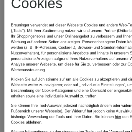
Cookies
WOOLRICH
WOOLRI
Daunenmantel
Slipons
Breuninger verwendet auf dieser Webseite Cookies und andere Web-Te
(„Tools“). Mit Ihrer Zustimmung nutzen wir und unsere Partner (Drittanb
Ihr Shoppingerlebnis und unser Onlineangebot zu verbessern und Ihnen
Werbung auf anderen Seiten anzuzeigen. Personenbezogene Daten kön
Damen
werden (z. B. IP-Adressen, Cookie-ID, Browser- und Standort-Informat
WOOLRI
Nutzerverhalten), für personalisierte Angebote und Inhalte in unserem 
personalisierte Anzeigen aufgrund Ihres Nutzerverhaltens auf unserer 
Analyse unserer Webseite, um diese für Sie zu verbessern oder zur Op
Werbeaussteuerung.
WOOLRICH
Sweat
Klicken Sie auf „Ich stimme zu“ um alle Cookies zu akzeptieren und dir
Webseite weiter zu navigieren; oder auf „Individuelle Einstellungen“, um 
Herren
Beschreibung der Cookie-Kategorien und eine Übersicht der eingesetz
erhalten sowie eine individuelle Auswahl zu treffen.
WOOLRI
Sie können Ihre Tool-Auswahl jederzeit nachträglich ändern oder widerr
Fußbereich unserer Webseite). Der Widerruf hat jedoch keine Auswirku
bisherige Verwendung der Tools und Ihrer Daten.
Sie können
hier
den E
WOOLRICH
Weste
Cookies ablehnen.
Weitere Informationen zu den eingesetzten Tools und der Verwendung I