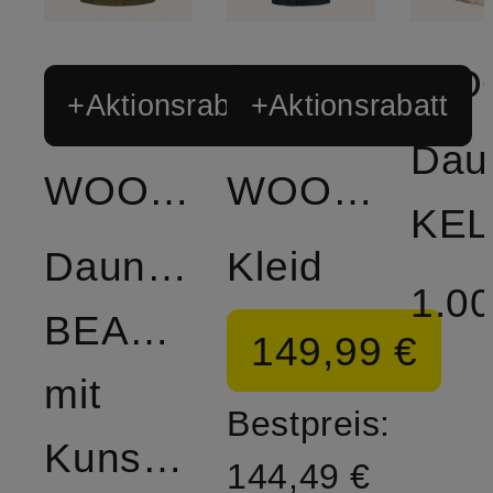
+Aktionsrabatt
+Aktionsrabatt
Dau
WOOLRICH
WOOLRICH
KEL
Daunenjacke
Kleid
1.00
BEAKER
149,99 €
mit
Bestpreis:
Kunstpelz
144,49 €