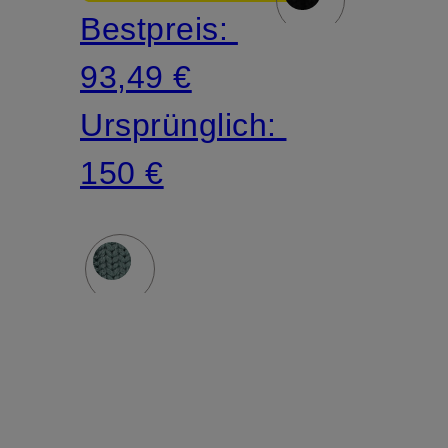
Bestpreis:
93,49 €
Ursprünglich:
150 €