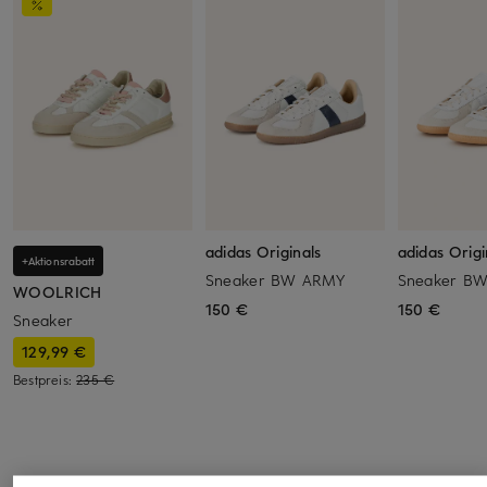
adidas Originals
adidas Origi
+Aktionsrabatt
Sneaker BW ARMY
Sneaker B
WOOLRICH
150 €
150 €
Sneaker
129,99 €
Bestpreis:
235 €