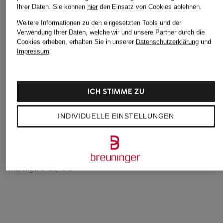
Ihrer Daten.
Sie können
hier
den Einsatz von Cookies ablehnen.
Weitere Informationen zu den eingesetzten Tools und der
Verwendung Ihrer Daten, welche wir und unsere Partner durch die
Cookies erheben, erhalten Sie in unserer
Datenschutzerklärung
und
Impressum
.
VEJA
AXEL ARIGATO
+Aktionsrabatt
ICH STIMME ZU
Sneaker VOLLEY
Sneaker DAZE
Blauer
RUNNER
135 €
INDIVIDUELLE EINSTELLUNGEN
Sneaker AURORA mit
235 €
Schmucksteinen
99,99 €
Bestpreis:
93,49 €
Ursprünglich:
154,90 €