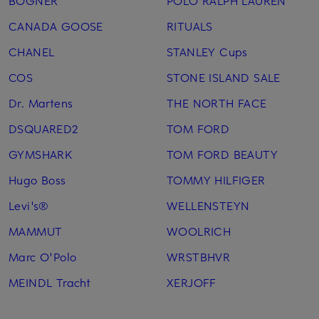
BOGNER
POLO RALPH LAUREN
CANADA GOOSE
RITUALS
CHANEL
STANLEY Cups
COS
STONE ISLAND SALE
Dr. Martens
THE NORTH FACE
DSQUARED2
TOM FORD
GYMSHARK
TOM FORD BEAUTY
Hugo Boss
TOMMY HILFIGER
Levi's®
WELLENSTEYN
MAMMUT
WOOLRICH
Marc O'Polo
WRSTBHVR
MEINDL Tracht
XERJOFF