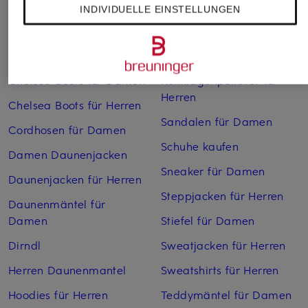
Bikinis Damen
Mäntel für Herren
INDIVIDUELLE EINSTELLUNGEN
Boots für Damen
Pullover für Damen
Cargohosen für Herren
Pullover für Herren
Chelsea Boots für Damen
Rollkragenpullover für
Herren
Chelsea Boots für Herren
Sandalen für Damen
Cordhosen für Damen
Schuhe kaufen
Damen Daunenjacken
Sneaker für Damen
Daunenjacken für Herren
Steppjacken für Herren
Daunenmäntel für
Damen
Stiefel für Damen
Dirndl
Sweatjacken für Herren
Herren Daunenmantel
Sweatshirts für Herren
Hoodies für Herren
Teddymäntel für Damen