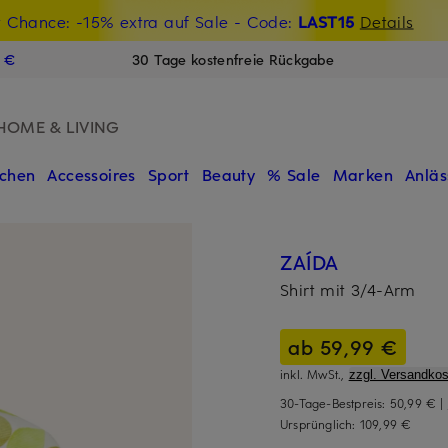
t Chance: -15% extra auf Sale
€-Willkommensgutschein mit Beyond sichern
- Code:
LAST15
Details
N
9 €
30 Tage kostenfreie Rückgabe
HOME & LIVING
chen
Accessoires
Sport
Beauty
% Sale
Marken
Anläs
ZAÍDA
Shirt mit 3/4-Arm
ab 59,99 €
inkl. MwSt.,
zzgl. Versandkos
30-Tage-Bestpreis:
50,99 €
|
Ursprünglich:
109,99 €