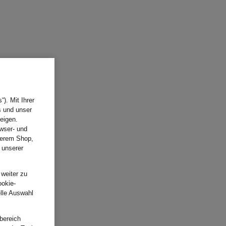
). Mit Ihrer
s und unser
eigen.
wser- und
nserem Shop,
 unserer
.
 weiter zu
ookie-
elle Auswahl
bereich