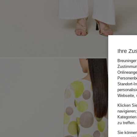
Ihre Zu
Breuninger
Zustimmung
Onlineange
Personenbe
Standort-I
personalis
Webseite, 
Klicken Si
navigieren;
Kategorien
zu treffen.
Sie können