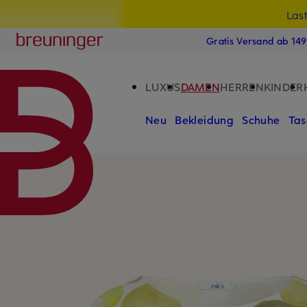
Las
15
ZUM HAUPTINHALT ÜBERSPRINGEN
ZUM SUCHFELD ÜBERSPRINGE
Breuninger
Gratis Versand ab 14
LUXUS
DAMEN
HERREN
KINDER
Neu
Bekleidung
Schuhe
Tas