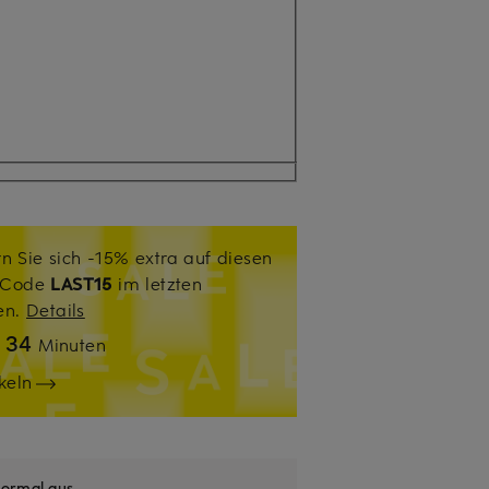
n Sie sich -15% extra auf diesen
. Code
LAST15
im letzten
sen.
Details
34
n
Minuten
keln
ormal aus
.