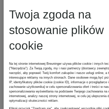
Birkenstock
White
Twoja zgoda na
stosowanie plików
BOSS
Pepe
cookie
Jeans
Chanel
Na tej stronie internetowej Breuninger używa plików cookie i innych te
Puma
("Narzędzia"). Za Twoją zgodą, my i nasi partnerzy (dostawcy zewnęt
narzędzi, aby poprawić Twój komfort zakupów i nasze usługi online, a
Clinique
interesujące reklamy na innych stronach. Dane osobowe mogą być prz
IP, identyfikatory plików cookie (cookie ID), informacje o przeglądarce i 
zachowanie użytkownika) w celu spersonalizowania ofert i treści w na
Ralph
spersonalizowania wyświetlania na podstawie Twojego zachowania na n
internetowej, analizy naszej strony internetowej, w celu jej ulepszenia d
Dolce &
optymalizacji skuteczności reklam.
Kliknij przycisk "Zgadzam się", aby zaakceptować wszystkie pliki cook