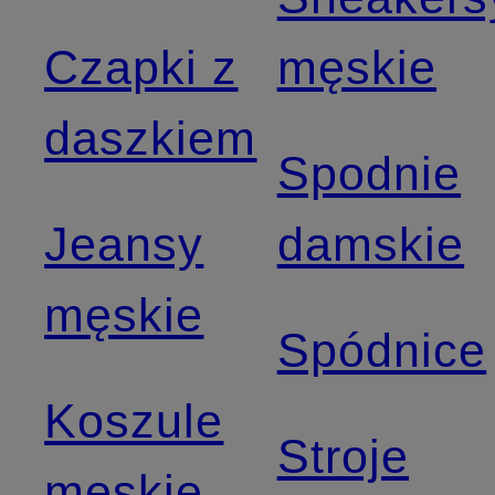
Czapki z
męskie
daszkiem
Spodnie
Jeansy
damskie
męskie
Spódnice
Koszule
Stroje
męskie