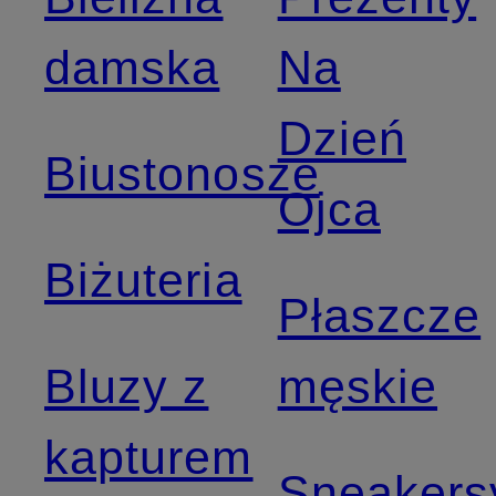
damska
Na
Dzień
Biustonosze
Ojca
Biżuteria
Płaszcze
Bluzy z
męskie
kapturem
Sneakers