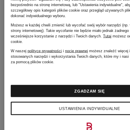
Lauren
bezpośrednio na stronę internetową, lub "Ustawienia indywidualne", a
Gabbana
szczegółowy opis kategorii plików cookie oraz przegląd używanych pli
dokonać indywidualnego wyboru.
Możesz w każdej chwili zmienić lub wycofać swój wybór narzędzi (np.
The
strony internetowej). Takie wycofanie nie będzie miało jednak żadneg
Dsquared2
wcześniejsze korzystanie z narzędzi i Twoich danych.
Tutaj
możesz od
cookie
.
North
W naszej
polityce prywatności
i
nocie prawnej
możesz znaleźć więcej i
stosowanych narzędzi i wykorzystania Twoich danych, które my i nas
za pomocą plików cookie.
Gucci
Face
Guess
Tom
ZGADZAM SIĘ
USTAWIENIA INDYWIDUALNE
Ford
Jordan