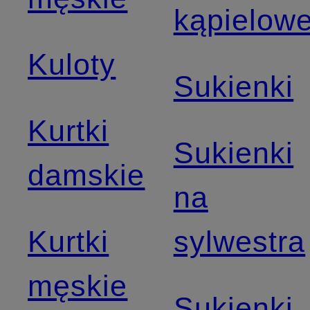
kąpielow
Kuloty
Sukienki
Kurtki
Sukienki
damskie
na
Kurtki
sylwestra
męskie
Sukienki