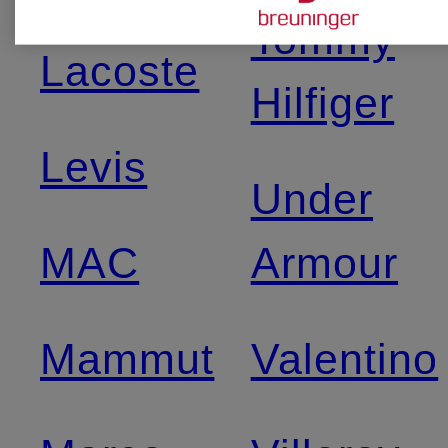
Tommy
Lacoste
Hilfiger
Levis
Under
MAC
Armour
Mammut
Valentino