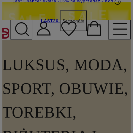
Last Chance: ekstra -15% na wyprzedaż
- Kod:
LAST26
Szczegóły
PRZEJDŹ DO GŁÓWNEJ 
LUKSUS, MODA,
SPORT, OBUWIE,
TOREBKI,