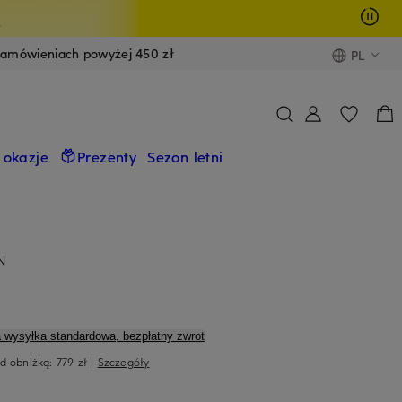
y
zamówieniach powyżej 450 zł
PL
 okazje
Prezenty
Sezon letni
N
a wysyłka standardowa, bezpłatny zwrot
ed obniżką:
779 zł
|
Szczegóły