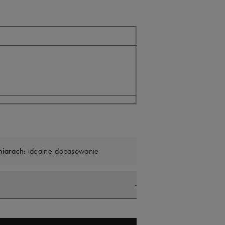
tualnie niedostępne
iarach:
idealne dopasowanie