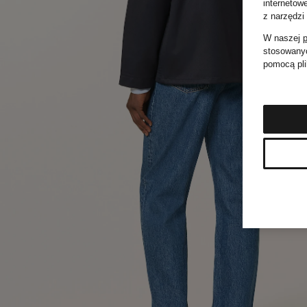
internetow
z narzędzi
W naszej
p
stosowanyc
pomocą pli