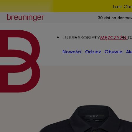
Last Ch
PRZEJDŹ DO GŁÓWNEJ TREŚCI
PRZEJDŹ DO WYSZUKIWANIA
Breuninger
30 dni na darmo
LUKSUS
KOBIETY
MĘŻCZYŹNI
D
Nowości
Odzież
Obuwie
Ak