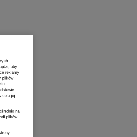
owych
zędzi, aby
ące reklamy
y plików
elu
odstawie
 celu jej
ośrednio na
rii plików
.
strony