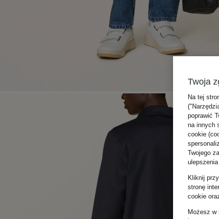
Twoja z
Na tej stro
("Narzędzi
poprawić T
na innych 
cookie (coo
spersonali
Twojego zac
ulepszenia
Kliknij pr
stronę int
cookie ora
Możesz w k