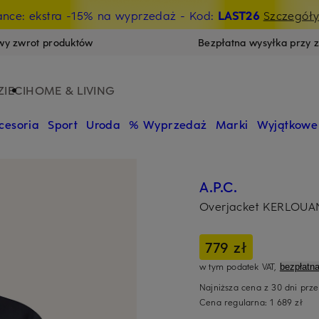
ance: ekstra -15% na wyprzedaż
- Kod:
LAST26
Szczegół
wy zwrot produktów
Bezpłatna wysyłka przy 
ZIECI
HOME & LIVING
cesoria
Sport
Uroda
% Wyprzedaż
Marki
Wyjątkowe
A.P.C.
Overjacket KERLOUA
779 zł
w tym podatek VAT,
bezpłatn
Najniższa cena z 30 dni prz
Cena regularna:
1 689 zł