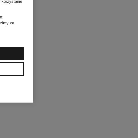
 korzystanie
at
dzimy za