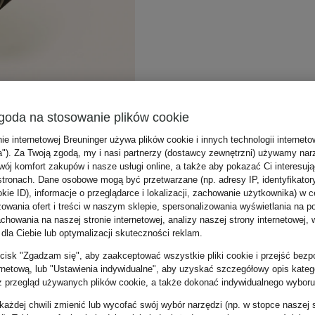
goda na stosowanie plików cookie
nie internetowej Breuninger używa plików cookie i innych technologii internet
a"). Za Twoją zgodą, my i nasi partnerzy (dostawcy zewnętrzni) używamy nar
wój komfort zakupów i nasze usługi online, a także aby pokazać Ci interesuj
stronach. Dane osobowe mogą być przetwarzane (np. adresy IP, identyfikator
kie ID), informacje o przeglądarce i lokalizacji, zachowanie użytkownika) w c
zowania ofert i treści w naszym sklepie, spersonalizowania wyświetlania na p
howania na naszej stronie internetowej, analizy naszej strony internetowej, w
 dla Ciebie lub optymalizacji skuteczności reklam.
zycisk "Zgadzam się", aby zaakceptować wszystkie pliki cookie i przejść bezp
ernetową, lub "Ustawienia indywidualne", aby uzyskać szczegółowy opis katego
z przegląd używanych plików cookie, a także dokonać indywidualnego wyboru
ażdej chwili zmienić lub wycofać swój wybór narzędzi (np. w stopce naszej 