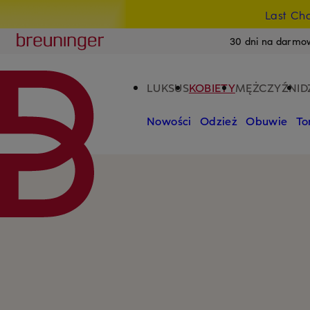
Last Ch
PRZEJDŹ DO GŁÓWNEJ TREŚCI
PRZEJDŹ DO WYSZUKIWANIA
Breuninger
30 dni na darmo
LUKSUS
KOBIETY
MĘŻCZYŹNI
D
Nowości
Odzież
Obuwie
To