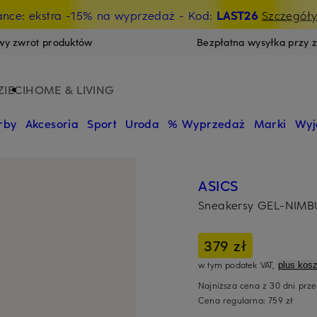
ance: ekstra -15% na wyprzedaż
- Kod:
LAST26
Szczegół
wy zwrot produktów
Bezpłatna wysyłka przy 
ZIECI
HOME & LIVING
rby
Akcesoria
Sport
Uroda
% Wyprzedaż
Marki
Wyj
ASICS
Sneakersy GEL-NIMBU
379 zł
w tym podatek VAT,
plus kosz
Najniższa cena z 30 dni prz
Cena regularna:
759 zł