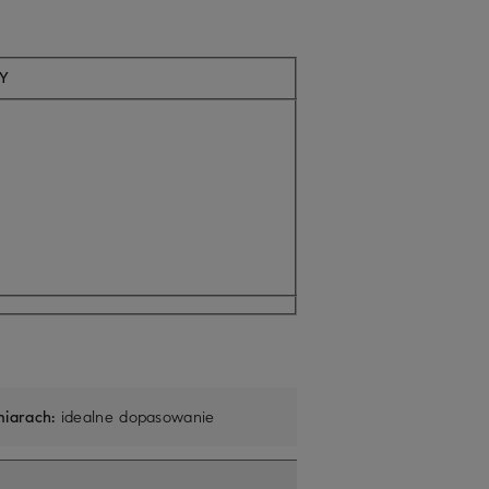
Aktualnie niedostępne
NY
iarach:
idealne dopasowanie