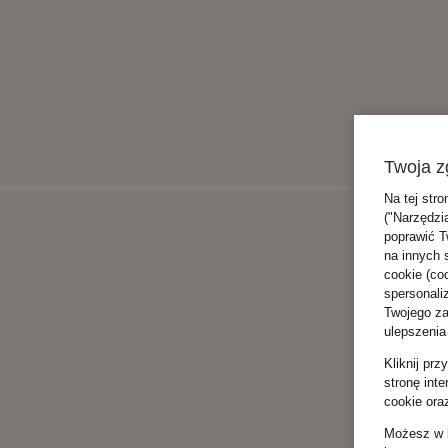
Twoja z
Na tej stro
("Narzędzi
poprawić T
na innych 
cookie (coo
spersonali
Twojego zac
ulepszenia
Kliknij pr
stronę int
cookie ora
Możesz w k