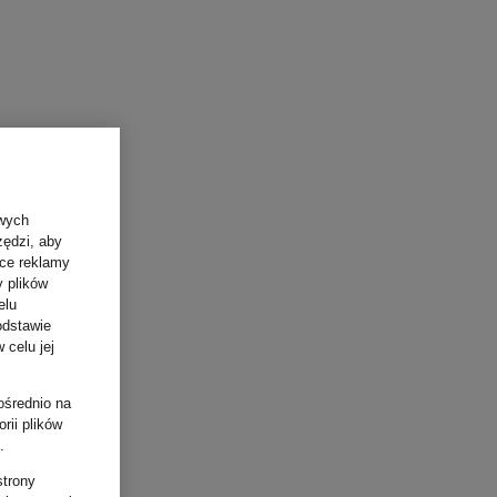
owych
zędzi, aby
ące reklamy
y plików
elu
odstawie
 celu jej
ośrednio na
rii plików
.
strony