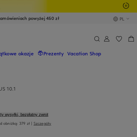
y
zamówieniach powyżej 450 zł
PL
ątkowe okazje
Prezenty
Vacation Shop
S 10.1
ty wysyłki, bezpłatny zwrot
ed obniżką:
379 zł
|
Szczegóły