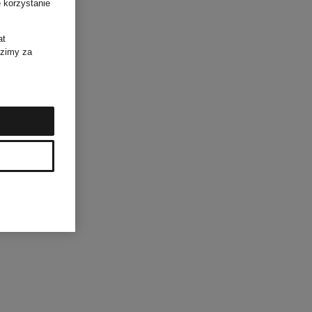
 korzystanie
at
dzimy za