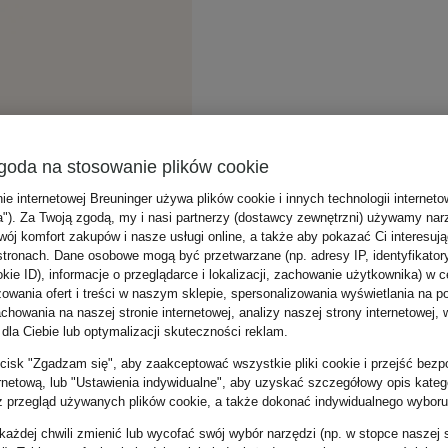
goda na stosowanie plików cookie
nie internetowej Breuninger używa plików cookie i innych technologii internet
a"). Za Twoją zgodą, my i nasi partnerzy (dostawcy zewnętrzni) używamy nar
wój komfort zakupów i nasze usługi online, a także aby pokazać Ci interesuj
stronach. Dane osobowe mogą być przetwarzane (np. adresy IP, identyfikator
kie ID), informacje o przeglądarce i lokalizacji, zachowanie użytkownika) w c
zowania ofert i treści w naszym sklepie, spersonalizowania wyświetlania na p
howania na naszej stronie internetowej, analizy naszej strony internetowej, w
 dla Ciebie lub optymalizacji skuteczności reklam.
zycisk "Zgadzam się", aby zaakceptować wszystkie pliki cookie i przejść bezp
ernetową, lub "Ustawienia indywidualne", aby uzyskać szczegółowy opis katego
z przegląd używanych plików cookie, a także dokonać indywidualnego wyboru
ażdej chwili zmienić lub wycofać swój wybór narzędzi (np. w stopce naszej 