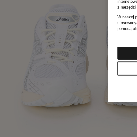
internetow
z narzędzi
W naszej
p
stosowanyc
pomocą pli