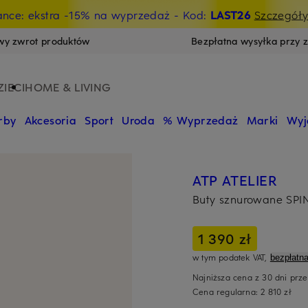
ance: ekstra -15% na wyprzedaż
- Kod:
LAST26
Szczegół
wy zwrot produktów
Bezpłatna wysyłka przy 
ZIECI
HOME & LIVING
rby
Akcesoria
Sport
Uroda
% Wyprzedaż
Marki
Wyj
ATP ATELIER
Buty sznurowane SPI
1 390 zł
w tym podatek VAT,
bezpłatn
Najniższa cena z 30 dni prz
Cena regularna:
2 810 zł