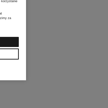
 korzystanie
at
dzimy za