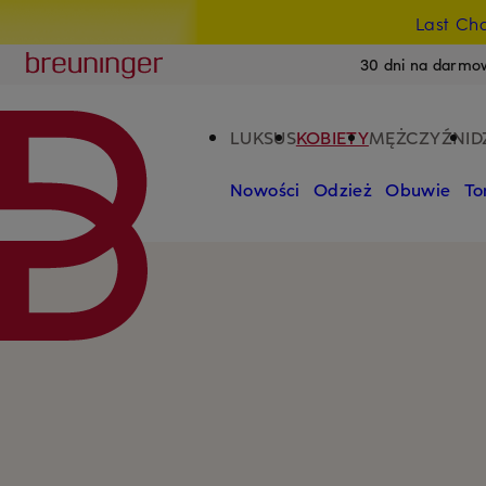
Last Ch
PRZEJDŹ DO GŁÓWNEJ TREŚCI
PRZEJDŹ DO WYSZUKIWANIA
Breuninger
30 dni na darmo
LUKSUS
KOBIETY
MĘŻCZYŹNI
D
Nowości
Odzież
Obuwie
To