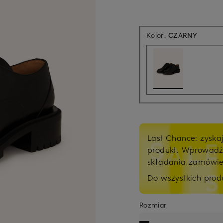
Kolor:
CZARNY
Last Chance: zyska
produkt. Wprowad
składania zamówi
Do wszystkich pro
Rozmiar