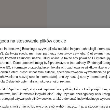
goda na stosowanie plików cookie
nie internetowej Breuninger używa plików cookie i innych technologii internet
a"). Za Twoją zgodą, my i nasi partnerzy (dostawcy zewnętrzni) używamy nar
wój komfort zakupów i nasze usługi online, a także aby pokazać Ci interesuj
stronach. Dane osobowe mogą być przetwarzane (np. adresy IP, identyfikator
kie ID), informacje o przeglądarce i lokalizacji, zachowanie użytkownika) w c
zowania ofert i treści w naszym sklepie, spersonalizowania wyświetlania na p
howania na naszej stronie internetowej, analizy naszej strony internetowej, w
 dla Ciebie lub optymalizacji skuteczności reklam.
zycisk "Zgadzam się", aby zaakceptować wszystkie pliki cookie i przejść bezp
ernetową, lub "Ustawienia indywidualne", aby uzyskać szczegółowy opis katego
z przegląd używanych plików cookie, a także dokonać indywidualnego wyboru
ażdej chwili zmienić lub wycofać swój wybór narzędzi (np. w stopce naszej 