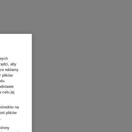
owych
zędzi, aby
ące reklamy
y plików
elu
odstawie
 celu jej
ośrednio na
rii plików
.
strony