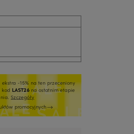
j ekstra -15% na ten przeceniony
ź kod
LAST26
na ostatnim etapie
enia.
Szczegóły
duktów promocyjnych