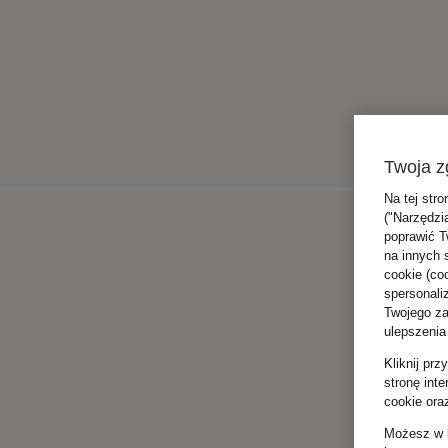
Twoja z
Na tej stro
("Narzędzi
poprawić T
na innych 
cookie (coo
spersonali
Twojego zac
ulepszenia
Kliknij pr
stronę int
cookie ora
Możesz w k