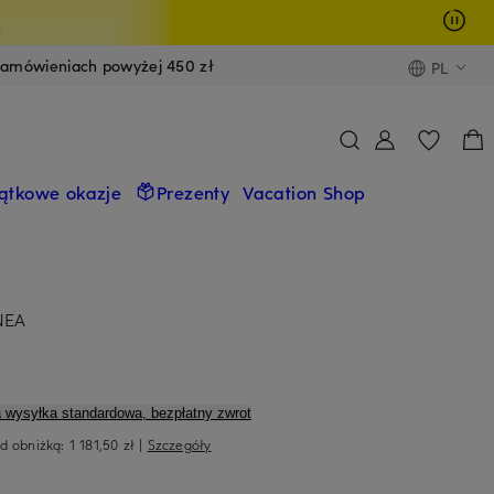
y
zamówieniach powyżej 450 zł
PL
ątkowe okazje
Prezenty
Vacation Shop
NEA
a wysyłka standardowa, bezpłatny zwrot
ed obniżką:
1 181,50 zł
|
Szczegóły