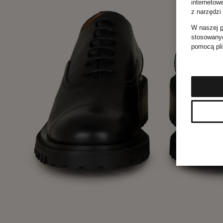
internetow
z narzędzi
W naszej
p
stosowanyc
pomocą pli