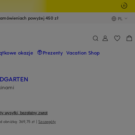
zamówieniach powyżej 450 zł
PL
ątkowe okazje
Prezenty
Vacation Shop
RDGARTEN
kinami
ty wysyłki, bezpłatny zwrot
ed obniżką:
369,75 zł
|
Szczegóły