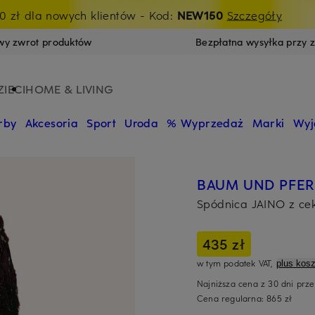
ance: ekstra -15% na wyprzedaż
0 zł dla nowych klientów
- Kod:
NEW150
LAST26
Szczegóły
wy zwrot produktów
Bezpłatna wysyłka przy 
ZIECI
HOME & LIVING
rby
Akcesoria
Sport
Uroda
% Wyprzedaż
Marki
Wyj
BAUM UND PFE
Spódnica JAINO z ce
435 zł
w tym podatek VAT,
plus kosz
Najniższa cena z 30 dni prz
Cena regularna:
865 zł