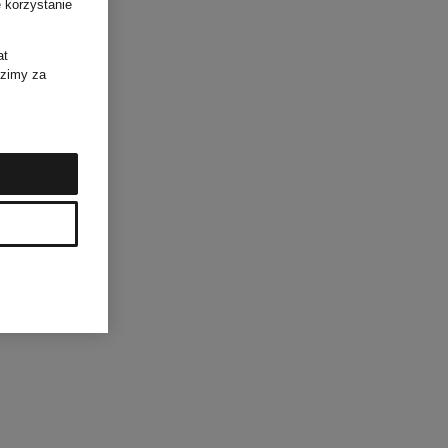
 korzystanie
at
dzimy za