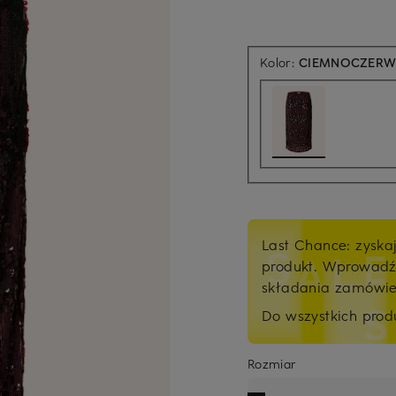
Kolor:
CIEMNOCZER
Last Chance: zyska
produkt. Wprowad
składania zamówi
Do wszystkich pro
Rozmiar