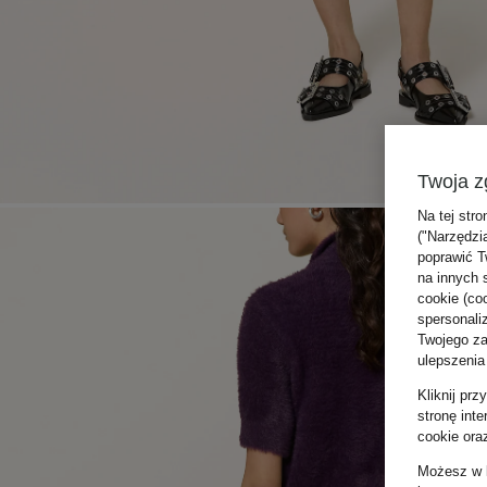
Twoja z
Na tej stro
("Narzędzi
poprawić T
na innych 
cookie (coo
spersonali
Twojego zac
ulepszenia
Kliknij pr
stronę int
cookie ora
Możesz w k