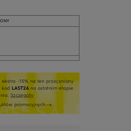
WONY
j ekstra -15% na ten przeceniony
ź kod
LAST26
na ostatnim etapie
enia.
Szczegóły
duktów promocyjnych