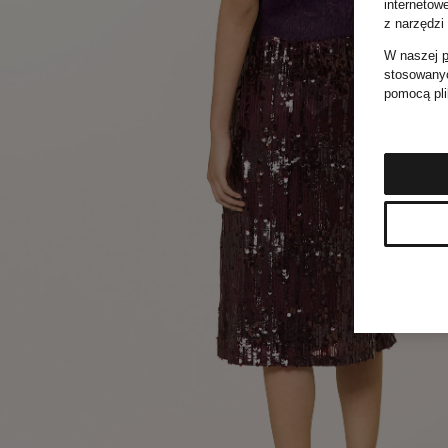
internetow
z narzędzi
W naszej
p
stosowanyc
pomocą pli