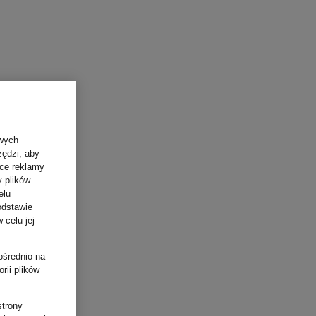
owych
zędzi, aby
ące reklamy
y plików
elu
odstawie
 celu jej
ośrednio na
rii plików
.
strony