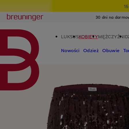
Last Ch
15
PRZEJDŹ DO GŁÓWNEJ TREŚCI
PRZEJDŹ DO WYSZUKIWANIA
Breuninger
30 dni na darmo
LUKSUS
KOBIETY
MĘŻCZYŹNI
D
Nowości
Odzież
Obuwie
To