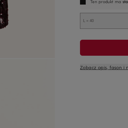
Ten produkt ma
st
L = 40
Zobacz opis, fason i 