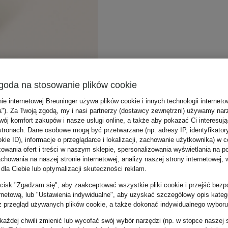
goda na stosowanie plików cookie
nie internetowej Breuninger używa plików cookie i innych technologii internet
a"). Za Twoją zgodą, my i nasi partnerzy (dostawcy zewnętrzni) używamy nar
wój komfort zakupów i nasze usługi online, a także aby pokazać Ci interesuj
stronach. Dane osobowe mogą być przetwarzane (np. adresy IP, identyfikator
kie ID), informacje o przeglądarce i lokalizacji, zachowanie użytkownika) w c
zowania ofert i treści w naszym sklepie, spersonalizowania wyświetlania na p
howania na naszej stronie internetowej, analizy naszej strony internetowej, w
 dla Ciebie lub optymalizacji skuteczności reklam.
zycisk "Zgadzam się", aby zaakceptować wszystkie pliki cookie i przejść bezp
ernetową, lub "Ustawienia indywidualne", aby uzyskać szczegółowy opis katego
z przegląd używanych plików cookie, a także dokonać indywidualnego wyboru
ażdej chwili zmienić lub wycofać swój wybór narzędzi (np. w stopce naszej 