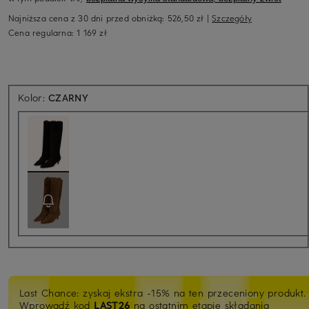
Najniższa cena z 30 dni przed obniżką:
526,50 zł
|
Szczegóły
Cena regularna:
1 169 zł
Kolor:
CZARNY
Last Chance: zyskaj ekstra -15% na ten przeceniony produkt.
Wprowadź kod
LAST26
na ostatnim etapie składania