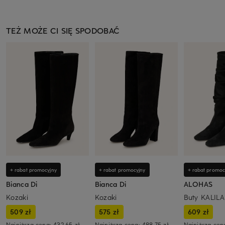
TEŻ MOŻE CI SIĘ SPODOBAĆ
+ rabat promocyjny
+ rabat promocyjny
+ rabat promoc
Bianca Di
Bianca Di
ALOHAS
Kozaki
Kozaki
Buty KALILA
509 zł
575 zł
609 zł
Najniższa cena:
432,65 zł
Najniższa cena:
488,75 zł
Najniższa cen