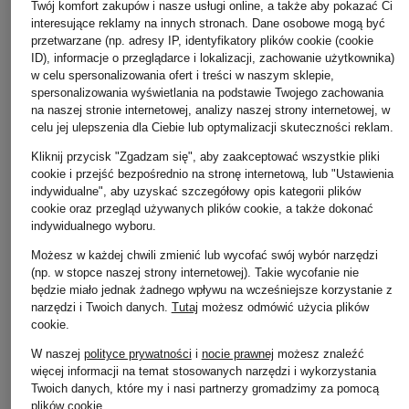
Twój komfort zakupów i nasze usługi online, a także aby pokazać Ci
interesujące reklamy na innych stronach. Dane osobowe mogą być
przetwarzane (np. adresy IP, identyfikatory plików cookie (cookie
ID), informacje o przeglądarce i lokalizacji, zachowanie użytkownika)
w celu spersonalizowania ofert i treści w naszym sklepie,
spersonalizowania wyświetlania na podstawie Twojego zachowania
na naszej stronie internetowej, analizy naszej strony internetowej, w
celu jej ulepszenia dla Ciebie lub optymalizacji skuteczności reklam.
Kliknij przycisk "Zgadzam się", aby zaakceptować wszystkie pliki
cookie i przejść bezpośrednio na stronę internetową, lub "Ustawienia
indywidualne", aby uzyskać szczegółowy opis kategorii plików
cookie oraz przegląd używanych plików cookie, a także dokonać
indywidualnego wyboru.
+ rabat promocyjny
+ rabat promocyjny
+ rabat promocyjny
Możesz w każdej chwili zmienić lub wycofać swój wybór narzędzi
(np. w stopce naszej strony internetowej). Takie wycofanie nie
darling harbour
Bianca Di
Pretty Ballerinas
będzie miało jednak żadnego wpływu na wcześniejsze korzystanie z
Kozaki
Kozaki
Kozaki GRETA
narzędzi i Twoich danych.
Tutaj
możesz odmówić użycia plików
cookie
.
589 zł
509 zł
865 zł
W naszej
polityce prywatności
i
nocie prawnej
możesz znaleźć
Najniższa cena:
Najniższa cena:
432,65 zł
Najniższa cena:
735,25
więcej informacji na temat stosowanych narzędzi i wykorzystania
500,65 zł
Cena regularna:
1 019 zł
Cena regularna:
1 729
Twoich danych, które my i nasi partnerzy gromadzimy za pomocą
Cena regularna:
1 185 zł
plików cookie.