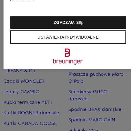
ZGADZAM SIĘ
USTAWIENIA INDYWIDUALNE
Pozostałe kategorie
Bransoletki i bangle
Pierścionki TIFFANY & Co.
TIFFANY & Co.
Płaszcze puchowe Marc
Czapki MONCLER
O'Polo
Jeansy CAMBIO
Sneakersy GUCCI
damskie
Kubki termiczne YETI
Spodnie BRAX damskie
Kurtki BOGNER damskie
Spodnie MARC CAIN
Kurtki CANADA GOOSE
Sukienki COS