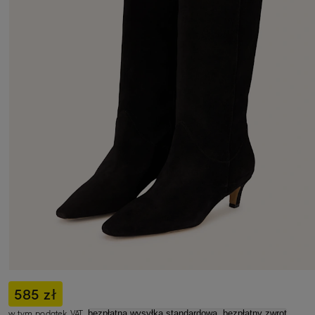
585 zł
w tym podatek VAT,
bezpłatna wysyłka standardowa, bezpłatny zwrot