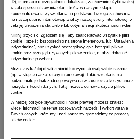
ID), informacje o przeglądarce i lokalizacji, zachowanie użytkownika)
w celu spersonalizowania ofert i treści w naszym sklepie,
spersonalizowania wyświetlania na podstawie Twojego zachowania
na naszej stronie internetowej, analizy naszej strony internetowej, w
celu jej ulepszenia dla Ciebie lub optymalizacji skuteczności reklam.
Kliknij przycisk "Zgadzam się", aby zaakceptować wszystkie pliki
BOGNER
+ rabat promocyjny
+ rabat promocyjny
cookie i przejść bezpośrednio na stronę internetową, lub "Ustawienia
indywidualne", aby uzyskać szczegółowy opis kategorii plików
Kamizelka puchowa
HERNO
MAURIZIO
cookie oraz przegląd używanych plików cookie, a także dokonać
CLION-D
BALDASSARI
indywidualnego wyboru.
Kamizelka
1 950 zł
kamizelka pikowan
Możesz w każdej chwili zmienić lub wycofać swój wybór narzędzi
1 729 zł
(np. w stopce naszej strony internetowej). Takie wycofanie nie
1 949 zł
Najniższa cena:
będzie miało jednak żadnego wpływu na wcześniejsze korzystanie z
1 469,65 zł
narzędzi i Twoich danych.
Tutaj
możesz odmówić użycia plików
Najniższa cena:
1 949 
Cena regularna:
2 295 zł
Cena regularna:
3 589
cookie
.
W naszej
polityce prywatności
i
nocie prawnej
możesz znaleźć
więcej informacji na temat stosowanych narzędzi i wykorzystania
Twoich danych, które my i nasi partnerzy gromadzimy za pomocą
plików cookie.