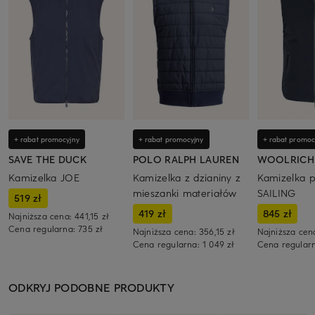
+ rabat promocyjny
+ rabat promocyjny
+ rabat promoc
SAVE THE DUCK
POLO RALPH LAUREN
WOOLRICH
Kamizelka JOE
Kamizelka z dzianiny z
Kamizelka 
mieszanki materiałów
SAILING
519 zł
419 zł
845 zł
Najniższa cena:
441,15 zł
Cena regularna:
735 zł
Najniższa cena:
356,15 zł
Najniższa cen
Cena regularna:
1 049 zł
Cena regular
ODKRYJ PODOBNE PRODUKTY