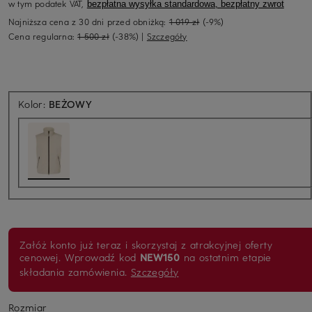
w tym podatek VAT,
bezpłatna wysyłka standardowa, bezpłatny zwrot
Najniższa cena z 30 dni przed obniżką:
1 019 zł
(-9%)
Cena regularna:
1 500 zł
(-38%)
|
Szczegóły
Kolor:
BEŻOWY
Załóż konto już teraz i skorzystaj z atrakcyjnej oferty
cenowej. Wprowadź kod
NEW150
na ostatnim etapie
składania zamówienia.
Szczegóły
Rozmiar