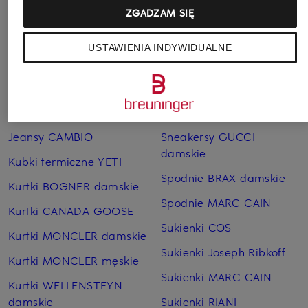
ZGADZAM SIĘ
Pozostałe kategorie
USTAWIENIA INDYWIDUALNE
Bransoletki i bangle
Pierścionki TIFFANY & Co.
TIFFANY & Co.
Płaszcze puchowe Marc
Czapki MONCLER
O'Polo
Jeansy CAMBIO
Sneakersy GUCCI
damskie
Kubki termiczne YETI
Spodnie BRAX damskie
Kurtki BOGNER damskie
Spodnie MARC CAIN
Kurtki CANADA GOOSE
Sukienki COS
Kurtki MONCLER damskie
Sukienki Joseph Ribkoff
Kurtki MONCLER męskie
Sukienki MARC CAIN
Kurtki WELLENSTEYN
damskie
Sukienki RIANI