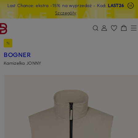
Last Chance: ekstra -15% na wyprzedaż
- Kod:
LAST26
PRZEJDŹ DO GŁÓWNEJ TREŚCI
PRZEJDŹ DO WYSZUKIWANIA
Szczegóły
BOGNER
Kamizelka JONNY