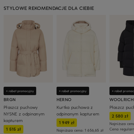
STYLOWE REKOMENDACJE DLA CIEBIE
+ rabat promocyjny
+ rabat promocyjny
+ rabat promoc
BRGN
HERNO
WOOLRICH
Płaszcz puchowy
Kurtka puchowa z
Płaszcz pu
NYSNE z odpinanym
odpinanym kapturem
2 580 zł
kapturem
1 949 zł
Najniższa cen
1 515 zł
Cena regular
Najniższa cena:
1 656,65 zł