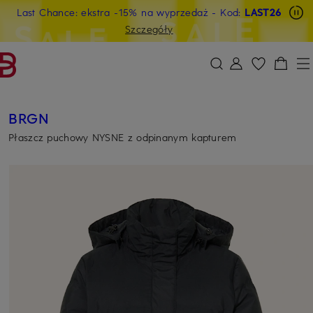
Last Chance: ekstra -15% na wyprzedaż
- Kod:
LAST26
PRZEJDŹ DO GŁÓWNEJ TREŚCI
PRZEJDŹ DO WYSZUKIWANIA
Szczegóły
BRGN
Płaszcz puchowy NYSNE z odpinanym kapturem