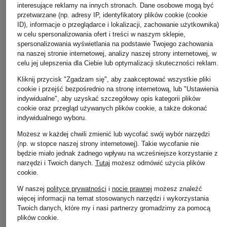
interesujące reklamy na innych stronach. Dane osobowe mogą być
przetwarzane (np. adresy IP, identyfikatory plików cookie (cookie
ID), informacje o przeglądarce i lokalizacji, zachowanie użytkownika)
w celu spersonalizowania ofert i treści w naszym sklepie,
spersonalizowania wyświetlania na podstawie Twojego zachowania
na naszej stronie internetowej, analizy naszej strony internetowej, w
celu jej ulepszenia dla Ciebie lub optymalizacji skuteczności reklam.
Kliknij przycisk "Zgadzam się", aby zaakceptować wszystkie pliki
cookie i przejść bezpośrednio na stronę internetową, lub "Ustawienia
indywidualne", aby uzyskać szczegółowy opis kategorii plików
cookie oraz przegląd używanych plików cookie, a także dokonać
indywidualnego wyboru.
Marc O'Polo
+ rabat promocyjny
Możesz w każdej chwili zmienić lub wycofać swój wybór narzędzi
Kurtka puchowa
(np. w stopce naszej strony internetowej). Takie wycofanie nie
khujo
będzie miało jednak żadnego wpływu na wcześniejsze korzystanie z
1 299 zł
Kurtka ELLIS
narzędzi i Twoich danych.
Tutaj
możesz odmówić użycia plików
cookie
.
499 zł
W naszej
polityce prywatności
i
nocie prawnej
możesz znaleźć
Najniższa cena:
424,15 zł
więcej informacji na temat stosowanych narzędzi i wykorzystania
Cena regularna:
735 zł
Twoich danych, które my i nasi partnerzy gromadzimy za pomocą
plików cookie.