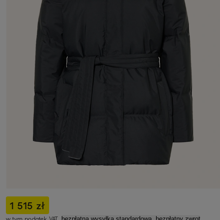
1 515 zł
w tym podatek VAT,
bezpłatna wysyłka standardowa, bezpłatny zwrot