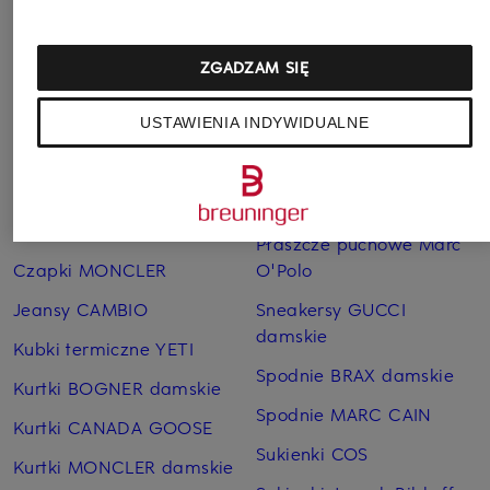
ZGADZAM SIĘ
USTAWIENIA INDYWIDUALNE
Pozostałe kategorie
Bransoletki i bangle
Pierścionki TIFFANY & Co.
TIFFANY & Co.
Płaszcze puchowe Marc
Czapki MONCLER
O'Polo
Jeansy CAMBIO
Sneakersy GUCCI
damskie
Kubki termiczne YETI
Spodnie BRAX damskie
Kurtki BOGNER damskie
Spodnie MARC CAIN
Kurtki CANADA GOOSE
Sukienki COS
Kurtki MONCLER damskie