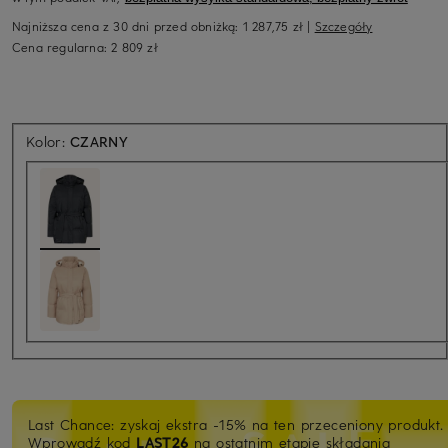
Najniższa cena z 30 dni przed obniżką:
1 287,75 zł
|
Szczegóły
Cena regularna:
2 809 zł
Kolor:
CZARNY
Last Chance: zyskaj ekstra -15% na ten przeceniony produkt.
Wprowadź kod
LAST26
na ostatnim etapie składania