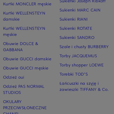
Sukienki Joseph Ribkoff
Kurtki MONCLER męskie
Sukienki MARC CAIN
Kurtki WELLENSTEYN
damskie
Sukienki RIANI
Kurtki WELLENSTEYN
Sukienki ROTATE
męskie
Sukienki SANDRO
Obuwie DOLCE &
Szale i chusty BURBERRY
GABBANA
Torby JACQUEMUS
Obuwie GUCCI damskie
Torby shopper LOEWE
Obuwie GUCCI męskie
Torebki TOD'S
Odzież oui
Łańcuszki na szyję i
Odzież PAS NORMAL
zawieszki TIFFANY & Co.
STUDIOS
OKULARY
PRZECIWSŁONECZNE
CHANEL