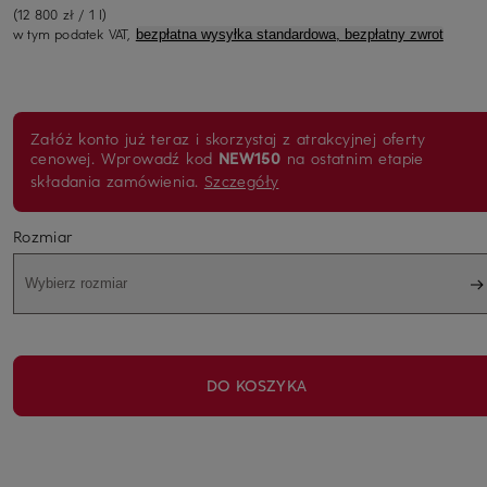
(12 800 zł / 1 l)
w tym podatek VAT,
bezpłatna wysyłka standardowa, bezpłatny zwrot
Załóż konto już teraz i skorzystaj z atrakcyjnej oferty
cenowej. Wprowadź kod
NEW150
na ostatnim etapie
składania zamówienia.
Szczegóły
Rozmiar
Wybierz rozmiar
DO KOSZYKA