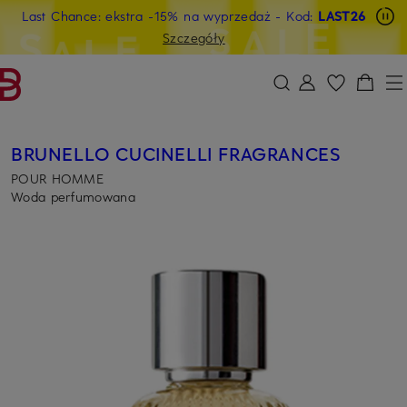
Last Chance: ekstra -15% na wyprzedaż
- Kod:
LAST26
PRZEJDŹ DO GŁÓWNEJ TREŚCI
PRZEJDŹ DO WYSZUKIWANIA
Szczegóły
BRUNELLO CUCINELLI FRAGRANCES
POUR HOMME
Woda perfumowana