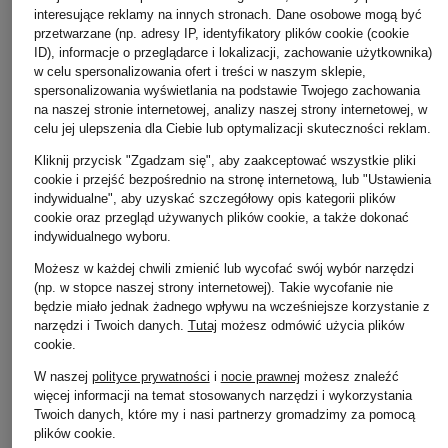
interesujące reklamy na innych stronach. Dane osobowe mogą być
(15 583,33 zł / 1 l)
(9 200,00 zł / 1 l)
(14 200,00 zł /
przetwarzane (np. adresy IP, identyfikatory plików cookie (cookie
ID), informacje o przeglądarce i lokalizacji, zachowanie użytkownika)
w celu spersonalizowania ofert i treści w naszym sklepie,
spersonalizowania wyświetlania na podstawie Twojego zachowania
na naszej stronie internetowej, analizy naszej strony internetowej, w
celu jej ulepszenia dla Ciebie lub optymalizacji skuteczności reklam.
Kliknij przycisk "Zgadzam się", aby zaakceptować wszystkie pliki
Pozostałe kategorie
cookie i przejść bezpośrednio na stronę internetową, lub "Ustawienia
indywidualne", aby uzyskać szczegółowy opis kategorii plików
cookie oraz przegląd używanych plików cookie, a także dokonać
Bransoletki i bangle
Pierścionki TIFFANY & Co.
indywidualnego wyboru.
TIFFANY & Co.
Płaszcze puchowe Marc
Możesz w każdej chwili zmienić lub wycofać swój wybór narzędzi
Czapki MONCLER
O'Polo
(np. w stopce naszej strony internetowej). Takie wycofanie nie
będzie miało jednak żadnego wpływu na wcześniejsze korzystanie z
Jeansy CAMBIO
Sneakersy GUCCI
narzędzi i Twoich danych.
Tutaj
możesz odmówić użycia plików
cookie
.
damskie
Kubki termiczne YETI
W naszej
polityce prywatności
i
nocie prawnej
możesz znaleźć
Spodnie BRAX damskie
Kurtki BOGNER damskie
więcej informacji na temat stosowanych narzędzi i wykorzystania
Twoich danych, które my i nasi partnerzy gromadzimy za pomocą
Spodnie MARC CAIN
Kurtki CANADA GOOSE
plików cookie.