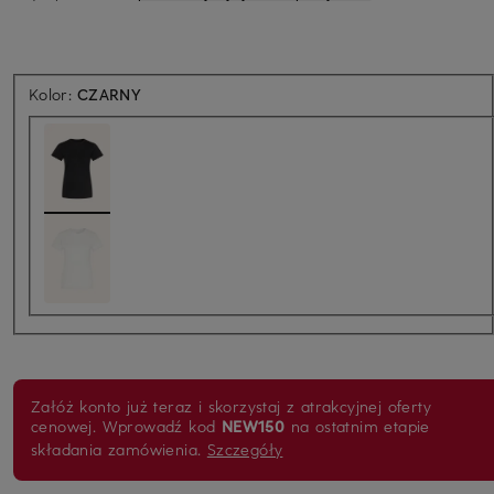
Kolor:
CZARNY
Załóż konto już teraz i skorzystaj z atrakcyjnej oferty
cenowej. Wprowadź kod
NEW150
na ostatnim etapie
składania zamówienia.
Szczegóły