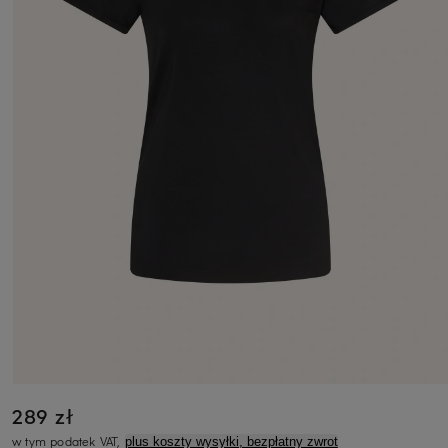
289 zł
w tym podatek VAT,
plus koszty wysyłki, bezpłatny zwrot