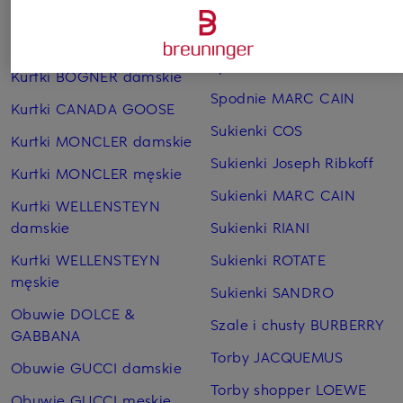
Jeansy CAMBIO
Sneakersy GUCCI
damskie
Kubki termiczne YETI
Spodnie BRAX damskie
Kurtki BOGNER damskie
Spodnie MARC CAIN
Kurtki CANADA GOOSE
Sukienki COS
Kurtki MONCLER damskie
Sukienki Joseph Ribkoff
Kurtki MONCLER męskie
Sukienki MARC CAIN
Kurtki WELLENSTEYN
damskie
Sukienki RIANI
Kurtki WELLENSTEYN
Sukienki ROTATE
męskie
Sukienki SANDRO
Obuwie DOLCE &
Szale i chusty BURBERRY
GABBANA
Torby JACQUEMUS
Obuwie GUCCI damskie
Torby shopper LOEWE
Obuwie GUCCI męskie