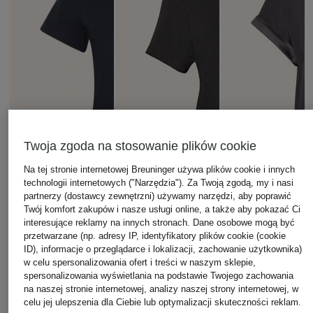
Twoja zgoda na stosowanie plików cookie
Na tej stronie internetowej Breuninger używa plików cookie i innych
technologii internetowych ("Narzędzia"). Za Twoją zgodą, my i nasi
partnerzy (dostawcy zewnętrzni) używamy narzędzi, aby poprawić
Twój komfort zakupów i nasze usługi online, a także aby pokazać Ci
interesujące reklamy na innych stronach. Dane osobowe mogą być
przetwarzane (np. adresy IP, identyfikatory plików cookie (cookie
ID), informacje o przeglądarce i lokalizacji, zachowanie użytkownika)
w celu spersonalizowania ofert i treści w naszym sklepie,
spersonalizowania wyświetlania na podstawie Twojego zachowania
SHORT STORIES
Calvin Klein
mey
na naszej stronie internetowej, analizy naszej strony internetowej, w
celu jej ulepszenia dla Ciebie lub optymalizacji skuteczności reklam.
Koszulka od piżamy
Koszulka rekreacyjna
Koszulka od piżamy