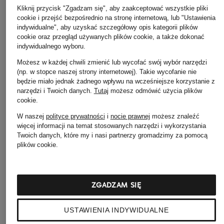
RELAXED
serii PURE CHIC
Kliknij przycisk "Zgadzam się", aby zaakceptować wszystkie pliki
125 zł
cookie i przejść bezpośrednio na stronę internetową, lub "Ustawienia
179 zł
299 zł
indywidualne", aby uzyskać szczegółowy opis kategorii plików
cookie oraz przegląd używanych plików cookie, a także dokonać
indywidualnego wyboru.
Możesz w każdej chwili zmienić lub wycofać swój wybór narzędzi
(np. w stopce naszej strony internetowej). Takie wycofanie nie
będzie miało jednak żadnego wpływu na wcześniejsze korzystanie z
narzędzi i Twoich danych.
Tutaj
możesz odmówić użycia plików
cookie
.
W naszej
polityce prywatności
i
nocie prawnej
możesz znaleźć
więcej informacji na temat stosowanych narzędzi i wykorzystania
Twoich danych, które my i nasi partnerzy gromadzimy za pomocą
plików cookie.
Pozostałe kategorie
Bransoletki i bangle
Pierścionki TIFFANY & Co.
ZGADZAM SIĘ
TIFFANY & Co.
Płaszcze puchowe Marc
USTAWIENIA INDYWIDUALNE
Czapki MONCLER
O'Polo