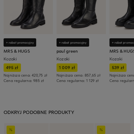
+ rabat promocyjny
+ rabat promocyjny
+ rabat promoc
MRS & HUGS
paul green
MRS & HUG
Kozaki
Kozaki
Kozaki
495 zł
1 009 zł
539 zł
Najniższa cena:
420,75 zł
Najniższa cena:
857,65 zł
Najniższa cen
Cena regularna:
985 zł
Cena regularna:
1 129 zł
Cena regular
ODKRYJ PODOBNE PRODUKTY