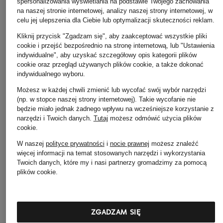
spersonalizowania wyświetlania na podstawie Twojego zachowania
na naszej stronie internetowej, analizy naszej strony internetowej, w
celu jej ulepszenia dla Ciebie lub optymalizacji skuteczności reklam.
Kliknij przycisk "Zgadzam się", aby zaakceptować wszystkie pliki
Santoni
cookie i przejść bezpośrednio na stronę internetową, lub "Ustawienia
+ rabat promocyjny
+ rabat promocyjny
indywidualne", aby uzyskać szczegółowy opis kategorii plików
Kozaki HERMI
PETER KAISER
AGL
cookie oraz przegląd używanych plików cookie, a także dokonać
5 349 zł
indywidualnego wyboru.
buty
Kozaki CURVY
Możesz w każdej chwili zmienić lub wycofać swój wybór narzędzi
649 zł
1 159 zł
(np. w stopce naszej strony internetowej). Takie wycofanie nie
będzie miało jednak żadnego wpływu na wcześniejsze korzystanie z
Najniższa cena:
551,65 zł
Najniższa cena:
985,15
narzędzi i Twoich danych.
Tutaj
możesz odmówić użycia plików
Cena regularna:
1 299 zł
Cena regularna:
2 285
cookie
.
W naszej
polityce prywatności
i
nocie prawnej
możesz znaleźć
więcej informacji na temat stosowanych narzędzi i wykorzystania
Twoich danych, które my i nasi partnerzy gromadzimy za pomocą
plików cookie.
Pozostałe kategorie
ZGADZAM SIĘ