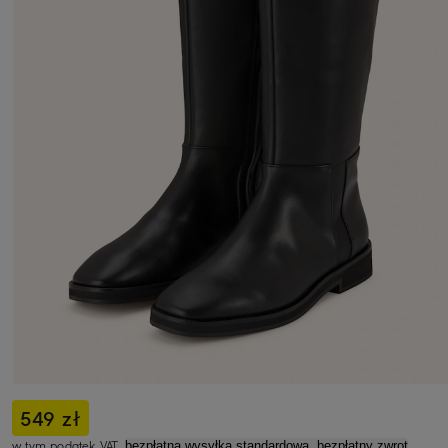
549 zł
w tym podatek VAT,
bezpłatna wysyłka standardowa, bezpłatny zwrot