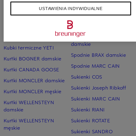
Bransoletki i bangle
Pierścionki TIFFANY & Co.
USTAWIENIA INDYWIDUALNE
TIFFANY & Co.
Płaszcze puchowe Marc
Czapki MONCLER
O'Polo
Jeansy CAMBIO
Sneakersy GUCCI
damskie
Kubki termiczne YETI
Spodnie BRAX damskie
Kurtki BOGNER damskie
Spodnie MARC CAIN
Kurtki CANADA GOOSE
Sukienki COS
Kurtki MONCLER damskie
Sukienki Joseph Ribkoff
Kurtki MONCLER męskie
Sukienki MARC CAIN
Kurtki WELLENSTEYN
damskie
Sukienki RIANI
Kurtki WELLENSTEYN
Sukienki ROTATE
męskie
Sukienki SANDRO