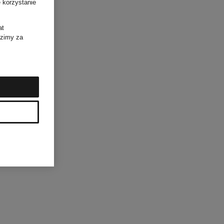
 korzystanie
at
dzimy za