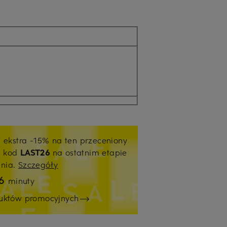
j ekstra -15% na ten przeceniony
ź kod
LAST26
na ostatnim etapie
enia.
Szczegóły
16
minuty
duktów promocyjnych