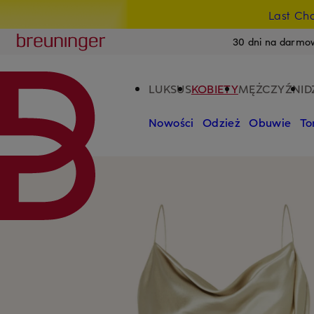
Last Ch
PRZEJDŹ DO GŁÓWNEJ TREŚCI
PRZEJDŹ DO WYSZUKIWANIA
Breuninger
30 dni na darmo
LUKSUS
KOBIETY
MĘŻCZYŹNI
D
Nowości
Odzież
Obuwie
To