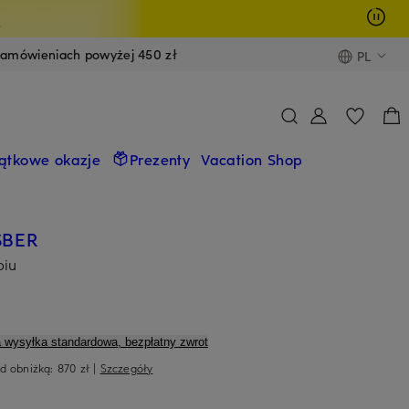
y
zamówieniach powyżej 450 zł
PL
ątkowe okazje
Prezenty
Vacation Shop
SBER
biu
a wysyłka standardowa, bezpłatny zwrot
ed obniżką:
870 zł
|
Szczegóły