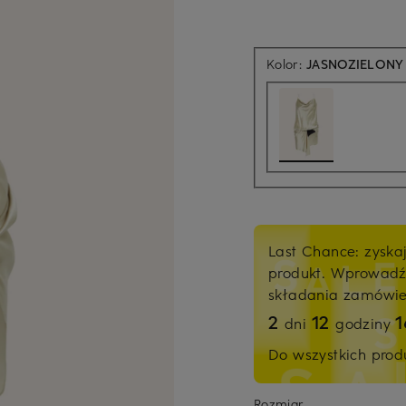
Kolor:
JASNOZIELONY
Last Chance: zyska
produkt. Wprowad
składania zamówi
2
12
dni
godziny
Do wszystkich pro
Rozmiar