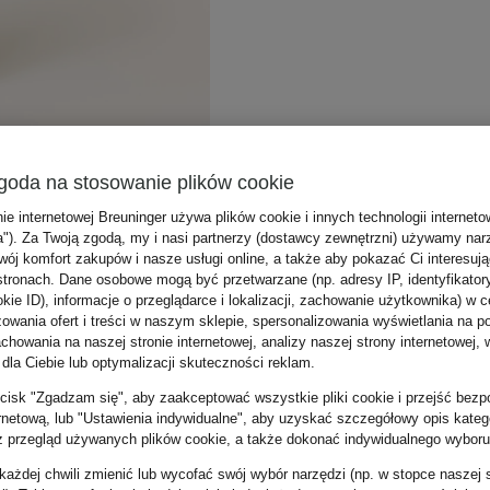
goda na stosowanie plików cookie
nie internetowej Breuninger używa plików cookie i innych technologii internet
a"). Za Twoją zgodą, my i nasi partnerzy (dostawcy zewnętrzni) używamy nar
wój komfort zakupów i nasze usługi online, a także aby pokazać Ci interesuj
stronach. Dane osobowe mogą być przetwarzane (np. adresy IP, identyfikator
kie ID), informacje o przeglądarce i lokalizacji, zachowanie użytkownika) w c
zowania ofert i treści w naszym sklepie, spersonalizowania wyświetlania na p
howania na naszej stronie internetowej, analizy naszej strony internetowej, w
 dla Ciebie lub optymalizacji skuteczności reklam.
zycisk "Zgadzam się", aby zaakceptować wszystkie pliki cookie i przejść bezp
ernetową, lub "Ustawienia indywidualne", aby uzyskać szczegółowy opis katego
z przegląd używanych plików cookie, a także dokonać indywidualnego wyboru
ażdej chwili zmienić lub wycofać swój wybór narzędzi (np. w stopce naszej 