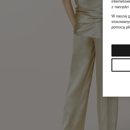
internetow
z narzędzi
W naszej
p
stosowanyc
pomocą pli