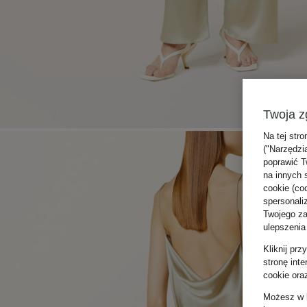
Twoja z
Na tej stro
("Narzędzi
poprawić T
na innych 
cookie (coo
spersonali
Twojego zac
ulepszenia
Kliknij pr
stronę int
cookie ora
Możesz w k