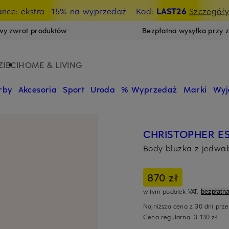
ance: ekstra -15% na wyprzedaż
- Kod:
LAST26
Szczegół
wy zwrot produktów
Bezpłatna wysyłka przy 
ZIECI
HOME & LIVING
rby
Akcesoria
Sport
Uroda
% Wyprzedaż
Marki
Wyj
CHRISTOPHER E
Body bluzka z jedwa
870 zł
w tym podatek VAT,
bezpłatn
Najniższa cena z 30 dni prz
Cena regularna:
3 130 zł