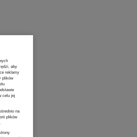
owych
zędzi, aby
ące reklamy
y plików
elu
odstawie
 celu jej
ośrednio na
rii plików
.
strony