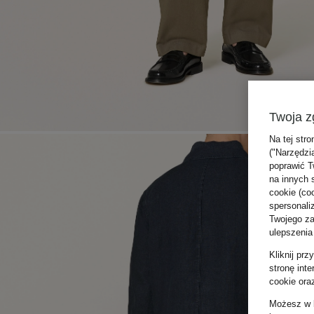
Twoja z
Na tej stro
("Narzędzi
poprawić T
na innych 
cookie (coo
spersonali
Twojego zac
ulepszenia
Kliknij pr
stronę int
cookie ora
Możesz w k