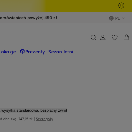
y
zamówieniach powyżej 450 zł
PL
 okazje
Prezenty
Sezon letni
a wysyłka standardowa, bezpłatny zwrot
ed obniżką:
747,15 zł
|
Szczegóły