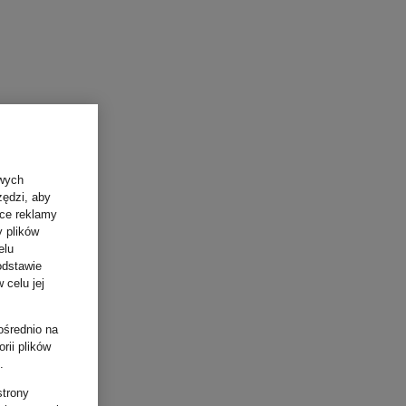
owych
zędzi, aby
ące reklamy
y plików
elu
odstawie
 celu jej
ośrednio na
rii plików
.
strony