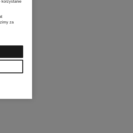
 korzystanie
at
dzimy za