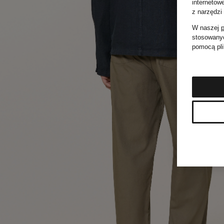
internetow
z narzędzi
W naszej
p
stosowanyc
pomocą pli