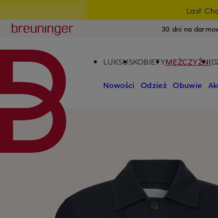
Last Ch
PRZEJDŹ DO GŁÓWNEJ TREŚCI
PRZEJDŹ DO WYSZUKIWANIA
Breuninger
30 dni na darmo
LUKSUS
KOBIETY
MĘŻCZYŹNI
D
Nowości
Odzież
Obuwie
Ak