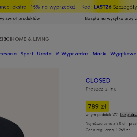
ance: ekstra -15% na wyprzedaż
- Kod:
LAST26
Szczegół
wy zwrot produktów
Bezpłatna wysyłka przy 
ZIECI
HOME & LIVING
cesoria
Sport
Uroda
% Wyprzedaż
Marki
Wyjątkowe
CLOSED
Płaszcz z lnu
789 zł
w tym podatek VAT,
bezpłatn
Najniższa cena z 30 dni prz
Cena regularna:
1 269 zł