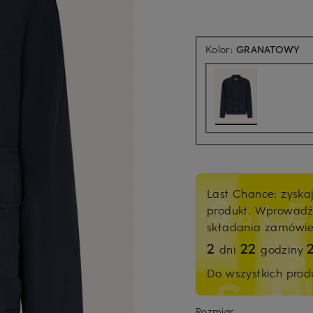
Kolor:
GRANATOWY
Last Chance: zyska
produkt. Wprowad
składania zamówi
2
22
dni
godziny
Do wszystkich pro
Rozmiar