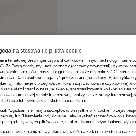
goda na stosowanie plików cookie
nie internetowej Breuninger używa plików cookie i innych technologii internet
a"). Za Twoją zgodą, my i nasi partnerzy (dostawcy zewnętrzni) używamy nar
wój komfort zakupów i nasze usługi online, a także aby pokazać Ci interesuj
stronach. Dane osobowe mogą być przetwarzane (np. adresy IP, identyfikator
kie ID), informacje o przeglądarce i lokalizacji, zachowanie użytkownika) w c
zowania ofert i treści w naszym sklepie, spersonalizowania wyświetlania na p
howania na naszej stronie internetowej, analizy naszej strony internetowej, w
 dla Ciebie lub optymalizacji skuteczności reklam.
zycisk "Zgadzam się", aby zaakceptować wszystkie pliki cookie i przejść bezp
ernetową, lub "Ustawienia indywidualne", aby uzyskać szczegółowy opis katego
z przegląd używanych plików cookie, a także dokonać indywidualnego wyboru
ażdej chwili zmienić lub wycofać swój wybór narzędzi (np. w stopce naszej 