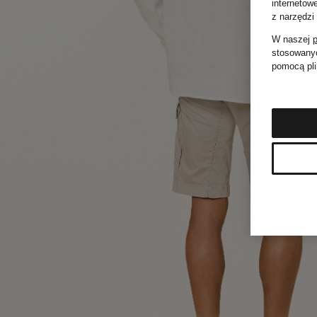
internetow
z narzędzi
W naszej
p
stosowanyc
pomocą pli