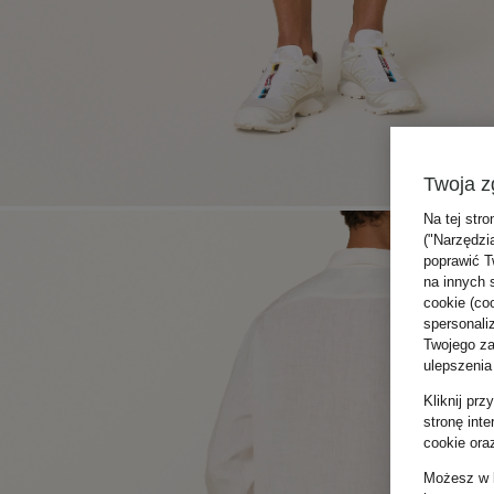
Twoja z
Na tej stro
("Narzędzi
poprawić T
na innych 
cookie (coo
spersonali
Twojego zac
ulepszenia
Kliknij pr
stronę int
cookie ora
Możesz w k