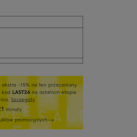
j ekstra -15% na ten przeceniony
ź kod
LAST26
na ostatnim etapie
enia.
Szczegóły
21
minuty
duktów promocyjnych