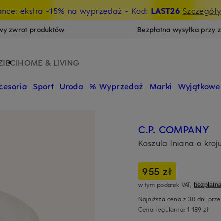
ance: ekstra -15% na wyprzedaż
- Kod:
LAST26
Szczegół
wy zwrot produktów
Bezpłatna wysyłka przy 
ZIECI
HOME & LIVING
cesoria
Sport
Uroda
% Wyprzedaż
Marki
Wyjątkowe
C.P. COMPANY
Koszula lniana o kroju
955 zł
w tym podatek VAT,
bezpłatn
Najniższa cena z 30 dni prz
Cena regularna:
1 189 zł