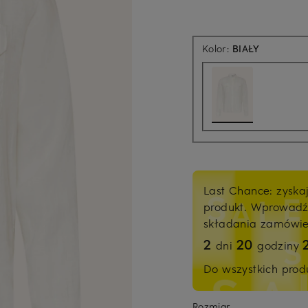
Kolor:
BIAŁY
Last Chance: zyska
produkt. Wprowad
składania zamówi
2
20
dni
godziny
Do wszystkich pro
Rozmiar