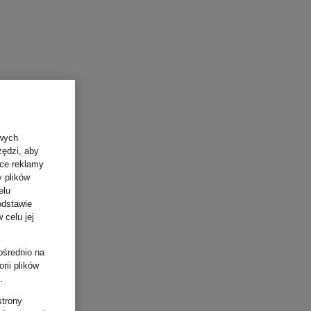
owych
zędzi, aby
ące reklamy
y plików
elu
odstawie
 celu jej
ośrednio na
rii plików
.
strony