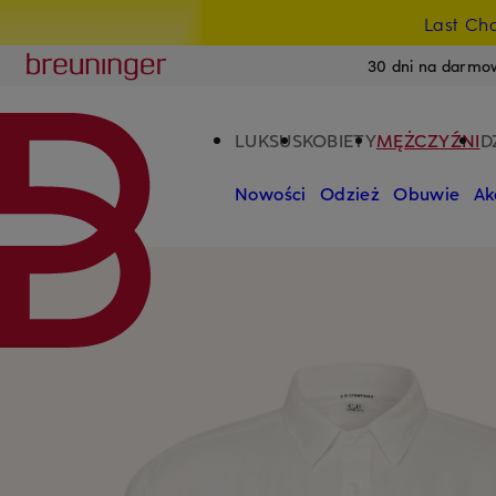
Last Ch
PRZEJDŹ DO GŁÓWNEJ TREŚCI
PRZEJDŹ DO WYSZUKIWANIA
Breuninger
30 dni na darmo
LUKSUS
KOBIETY
MĘŻCZYŹNI
D
Nowości
Odzież
Obuwie
Ak