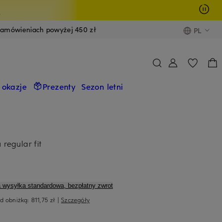
y
zamówieniach powyżej 450 zł
PL
 okazje
Prezenty
Sezon letni
 regular fit
a wysyłka standardowa, bezpłatny zwrot
ed obniżką:
811,75 zł
|
Szczegóły