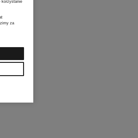
 korzystanie
at
dzimy za