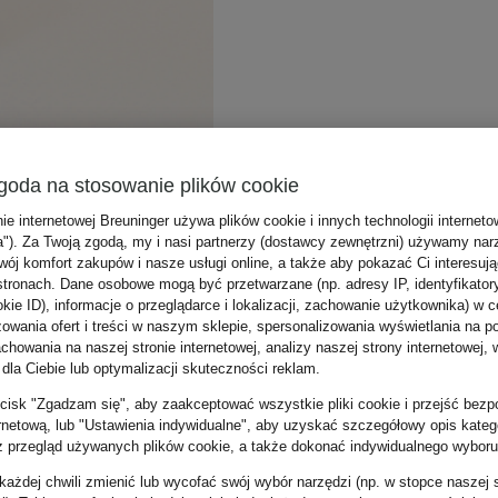
goda na stosowanie plików cookie
nie internetowej Breuninger używa plików cookie i innych technologii internet
a"). Za Twoją zgodą, my i nasi partnerzy (dostawcy zewnętrzni) używamy nar
wój komfort zakupów i nasze usługi online, a także aby pokazać Ci interesuj
stronach. Dane osobowe mogą być przetwarzane (np. adresy IP, identyfikator
kie ID), informacje o przeglądarce i lokalizacji, zachowanie użytkownika) w c
zowania ofert i treści w naszym sklepie, spersonalizowania wyświetlania na p
howania na naszej stronie internetowej, analizy naszej strony internetowej, w
 dla Ciebie lub optymalizacji skuteczności reklam.
zycisk "Zgadzam się", aby zaakceptować wszystkie pliki cookie i przejść bezp
ernetową, lub "Ustawienia indywidualne", aby uzyskać szczegółowy opis katego
z przegląd używanych plików cookie, a także dokonać indywidualnego wyboru
ażdej chwili zmienić lub wycofać swój wybór narzędzi (np. w stopce naszej 