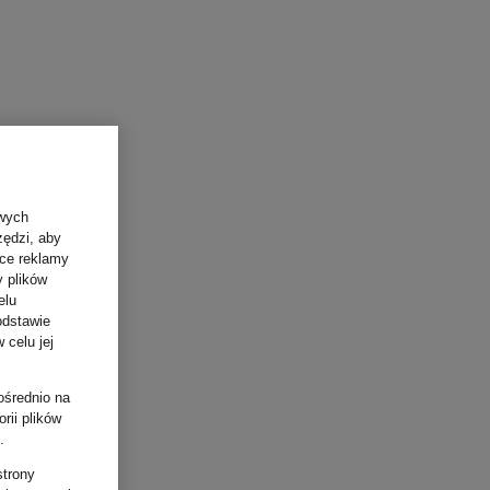
owych
zędzi, aby
ące reklamy
y plików
elu
odstawie
 celu jej
ośrednio na
rii plików
.
strony