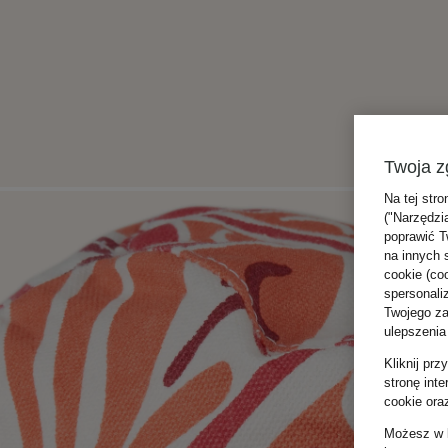
Twoja z
Na tej stro
("Narzędzi
poprawić T
na innych 
cookie (coo
spersonali
Twojego zac
ulepszenia
Kliknij pr
stronę int
cookie ora
Możesz w k