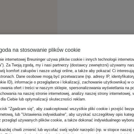
goda na stosowanie plików cookie
nie internetowej Breuninger używa plików cookie i innych technologii internet
a"). Za Twoją zgodą, my i nasi partnerzy (dostawcy zewnętrzni) używamy nar
wój komfort zakupów i nasze usługi online, a także aby pokazać Ci interesuj
stronach. Dane osobowe mogą być przetwarzane (np. adresy IP, identyfikator
kie ID), informacje o przeglądarce i lokalizacji, zachowanie użytkownika) w c
zowania ofert i treści w naszym sklepie, spersonalizowania wyświetlania na p
howania na naszej stronie internetowej, analizy naszej strony internetowej, w
 dla Ciebie lub optymalizacji skuteczności reklam.
zycisk "Zgadzam się", aby zaakceptować wszystkie pliki cookie i przejść bezp
ernetową, lub "Ustawienia indywidualne", aby uzyskać szczegółowy opis katego
z przegląd używanych plików cookie, a także dokonać indywidualnego wyboru
ażdej chwili zmienić lub wycofać swój wybór narzędzi (np. w stopce naszej 