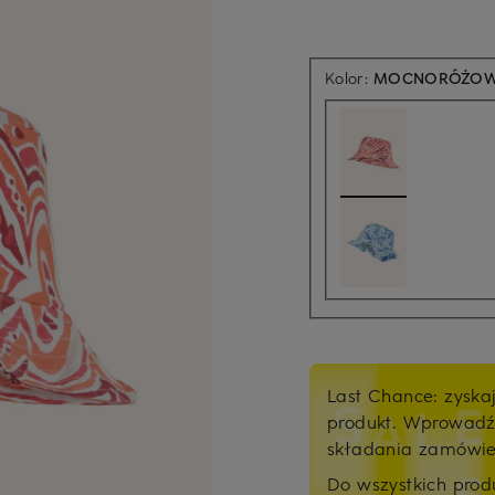
Kolor:
MOCNORÓŻOW
Last Chance: zyska
produkt. Wprowad
składania zamówi
Do wszystkich pro