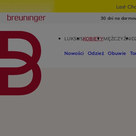
Last Ch
PRZEJDŹ DO GŁÓWNEJ TREŚCI
PRZEJDŹ DO WYSZUKIWANIA
Breuninger
30 dni na darmo
LUKSUS
KOBIETY
MĘŻCZYŹNI
D
Nowości
Odzież
Obuwie
To