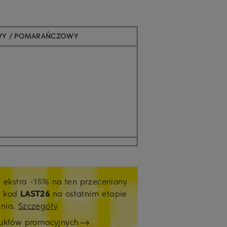
Y / POMARAŃCZOWY
j ekstra -15% na ten przeceniony
ź kod
LAST26
na ostatnim etapie
enia.
Szczegóły
duktów promocyjnych