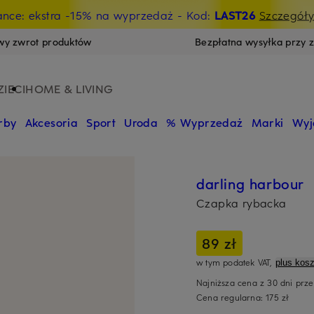
ance: ekstra -15% na wyprzedaż
- Kod:
LAST26
Szczegół
wy zwrot produktów
Bezpłatna wysyłka przy 
ZIECI
HOME & LIVING
rby
Akcesoria
Sport
Uroda
% Wyprzedaż
Marki
Wyj
darling harbour
Czapka rybacka
89 zł
w tym podatek VAT,
plus kosz
Najniższa cena z 30 dni prz
Cena regularna:
175 zł