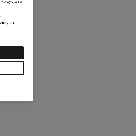
 korzystanie
at
dzimy za