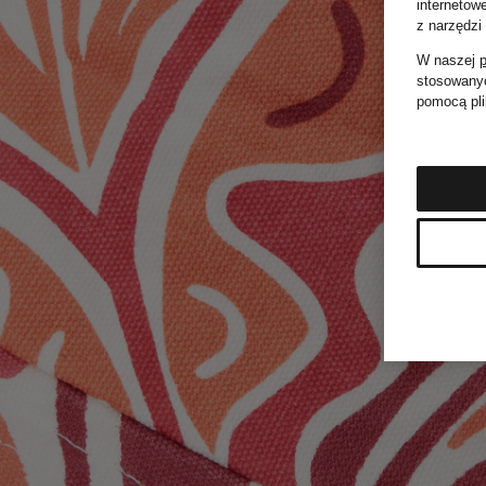
internetow
z narzędzi
W naszej
p
stosowanyc
pomocą pli