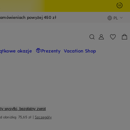
y
zamówieniach powyżej 450 zł
PL
ątkowe okazje
Prezenty
Vacation Shop
ty wysyłki, bezpłatny zwrot
ed obniżką:
75,65 zł
|
Szczegóły