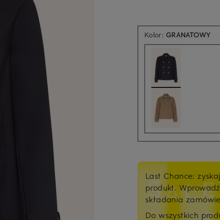
Kolor:
GRANATOWY
Last Chance: zyska
produkt. Wprowad
składania zamówi
Do wszystkich pro