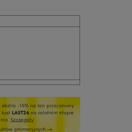
j ekstra -15% na ten przeceniony
ź kod
LAST26
na ostatnim etapie
enia.
Szczegóły
duktów promocyjnych