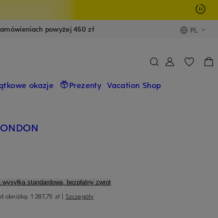
y
zamówieniach powyżej 450 zł
PL
ątkowe okazje
Prezenty
Vacation Shop
 LONDON
a wysyłka standardowa, bezpłatny zwrot
ed obniżką:
1 287,75 zł
|
Szczegóły