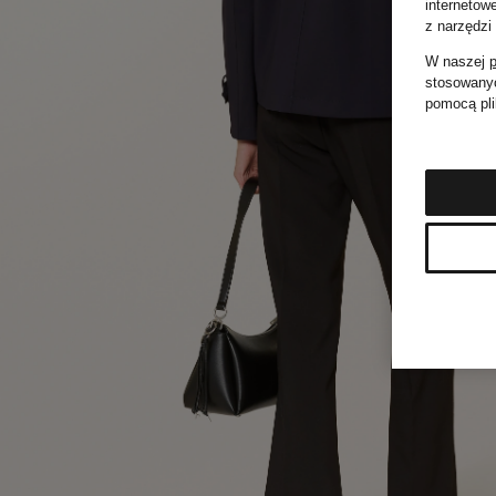
internetow
z narzędzi
W naszej
p
stosowanyc
pomocą pli