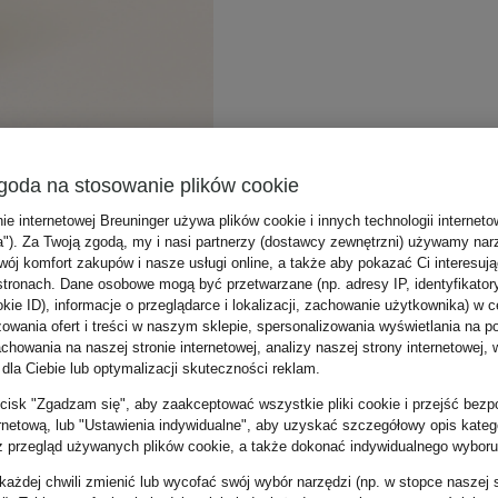
goda na stosowanie plików cookie
nie internetowej Breuninger używa plików cookie i innych technologii internet
a"). Za Twoją zgodą, my i nasi partnerzy (dostawcy zewnętrzni) używamy nar
wój komfort zakupów i nasze usługi online, a także aby pokazać Ci interesuj
stronach. Dane osobowe mogą być przetwarzane (np. adresy IP, identyfikator
kie ID), informacje o przeglądarce i lokalizacji, zachowanie użytkownika) w c
zowania ofert i treści w naszym sklepie, spersonalizowania wyświetlania na p
howania na naszej stronie internetowej, analizy naszej strony internetowej, w
 dla Ciebie lub optymalizacji skuteczności reklam.
zycisk "Zgadzam się", aby zaakceptować wszystkie pliki cookie i przejść bezp
ernetową, lub "Ustawienia indywidualne", aby uzyskać szczegółowy opis katego
z przegląd używanych plików cookie, a także dokonać indywidualnego wyboru
ażdej chwili zmienić lub wycofać swój wybór narzędzi (np. w stopce naszej 