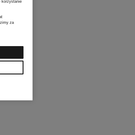
 korzystanie
at
dzimy za