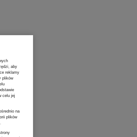
owych
zędzi, aby
ące reklamy
y plików
elu
odstawie
 celu jej
ośrednio na
rii plików
.
strony