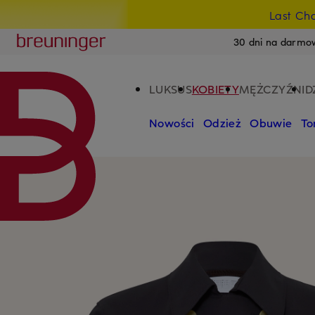
Last Ch
PRZEJDŹ DO GŁÓWNEJ TREŚCI
PRZEJDŹ DO WYSZUKIWANIA
Breuninger
30 dni na darmo
LUKSUS
KOBIETY
MĘŻCZYŹNI
D
Nowości
Odzież
Obuwie
To