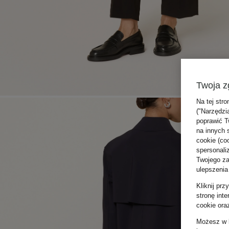
Twoja z
Na tej stro
("Narzędzi
poprawić T
na innych 
cookie (coo
spersonali
Twojego zac
ulepszenia
Kliknij pr
stronę int
cookie ora
Możesz w k