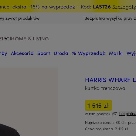
ance: ekstra -15% na wyprzedaż
- Kod:
LAST26
Szczegół
wy zwrot produktów
Bezpłatna wysyłka przy 
ZIECI
HOME & LIVING
rby
Akcesoria
Sport
Uroda
% Wyprzedaż
Marki
Wyj
HARRIS WHARF
kurtka trenczowa
1 515 zł
w tym podatek VAT,
bezpłatn
Najniższa cena z 30 dni prz
Cena regularna:
2 119 zł