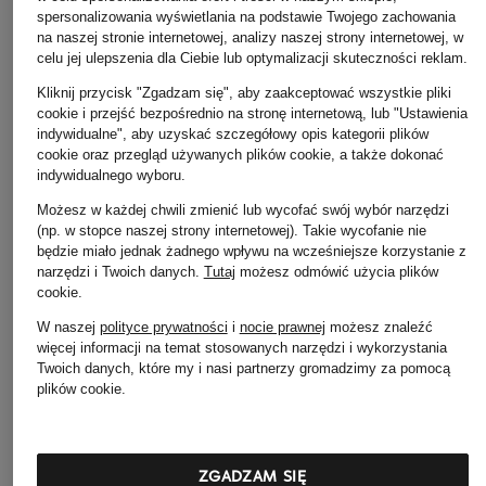
spersonalizowania wyświetlania na podstawie Twojego zachowania
na naszej stronie internetowej, analizy naszej strony internetowej, w
celu jej ulepszenia dla Ciebie lub optymalizacji skuteczności reklam.
Kliknij przycisk "Zgadzam się", aby zaakceptować wszystkie pliki
+ rabat promocyjny
+ rabat promocyjny
+ rabat promocyjny
cookie i przejść bezpośrednio na stronę internetową, lub "Ustawienia
indywidualne", aby uzyskać szczegółowy opis kategorii plików
darling harbour
Pretty Ballerinas
UNISA
cookie oraz przegląd używanych plików cookie, a także dokonać
Kozaki
Kozaki GRETA
Kozaki LAPES
indywidualnego wyboru.
Możesz w każdej chwili zmienić lub wycofać swój wybór narzędzi
589 zł
865 zł
349 zł
(np. w stopce naszej strony internetowej). Takie wycofanie nie
Najniższa cena:
Najniższa cena:
735,25 zł
Najniższa cena:
296,65
będzie miało jednak żadnego wpływu na wcześniejsze korzystanie z
500,65 zł
Cena regularna:
1 729 zł
Cena regularna:
735 z
narzędzi i Twoich danych.
Tutaj
możesz odmówić użycia plików
Cena regularna:
1 185 zł
cookie
.
W naszej
polityce prywatności
i
nocie prawnej
możesz znaleźć
więcej informacji na temat stosowanych narzędzi i wykorzystania
Twoich danych, które my i nasi partnerzy gromadzimy za pomocą
plików cookie.
ZGADZAM SIĘ