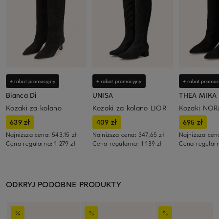
+ rabat promocyjny
+ rabat promocyjny
+ rabat promoc
Bianca Di
UNISA
THEA MIKA
Kozaki za kolano
Kozaki za kolano LIOR
Kozaki NO
639 zł
409 zł
695 zł
Najniższa cena:
543,15 zł
Najniższa cena:
347,65 zł
Najniższa cen
Cena regularna:
1 279 zł
Cena regularna:
1 139 zł
Cena regular
ODKRYJ PODOBNE PRODUKTY