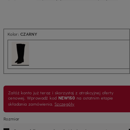
Kolor:
CZARNY
Załóż konto już teraz i skorzystaj z atrakcyjnej oferty
cenowej. Wprowadź kod
NEW150
na ostatnim etapie
składania zamówienia.
Szczegóły
Rozmiar