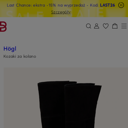
Last Chance: ekstra -15% na wyprzedaż
- Kod:
LAST26
PRZEJDŹ DO GŁÓWNEJ TREŚCI
PRZEJDŹ DO WYSZUKIWANIA
Szczegóły
Högl
Kozaki za kolano