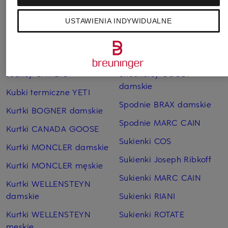
Pozostałe kategorie
USTAWIENIA INDYWIDUALNE
Bransoletki i bangle
Pierścionki TIFFANY & Co.
TIFFANY & Co.
Płaszcze puchowe Marc
Czapki MONCLER
O'Polo
Jeansy CAMBIO
Sneakersy GUCCI
damskie
Kubki termiczne YETI
Spodnie BRAX damskie
Kurtki BOGNER damskie
Spodnie MARC CAIN
Kurtki CANADA GOOSE
Sukienki COS
Kurtki MONCLER damskie
Sukienki Joseph Ribkoff
Kurtki MONCLER męskie
Sukienki MARC CAIN
Kurtki WELLENSTEYN
damskie
Sukienki RIANI
Kurtki WELLENSTEYN
Sukienki ROTATE
męskie