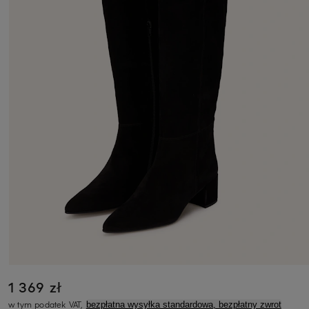
1 369 zł
w tym podatek VAT,
bezpłatna wysyłka standardowa, bezpłatny zwrot