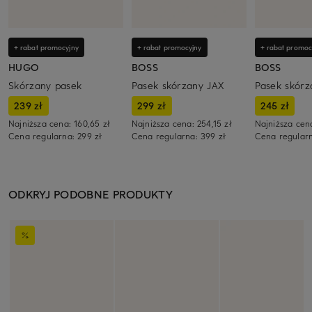
+ rabat promocyjny
+ rabat promocyjny
+ rabat promoc
HUGO
BOSS
BOSS
Skórzany pasek
Pasek skórzany JAX
Pasek skór
239 zł
299 zł
245 zł
Najniższa cena:
160,65 zł
Najniższa cena:
254,15 zł
Najniższa cen
Cena regularna:
299 zł
Cena regularna:
399 zł
Cena regular
ODKRYJ PODOBNE PRODUKTY