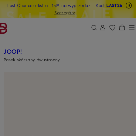
Last Chance: ekstra -15% na wyprzedaż
- Kod:
LAST26
PRZEJDŹ DO GŁÓWNEJ TREŚCI
PRZEJDŹ DO WYSZUKIWANIA
Szczegóły
JOOP!
Pasek skórzany dwustronny