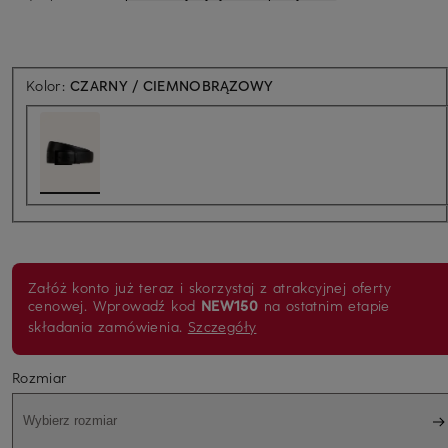
Kolor:
CZARNY / CIEMNOBRĄZOWY
Załóż konto już teraz i skorzystaj z atrakcyjnej oferty
cenowej. Wprowadź kod
NEW150
na ostatnim etapie
składania zamówienia.
Szczegóły
Rozmiar
Wybierz rozmiar