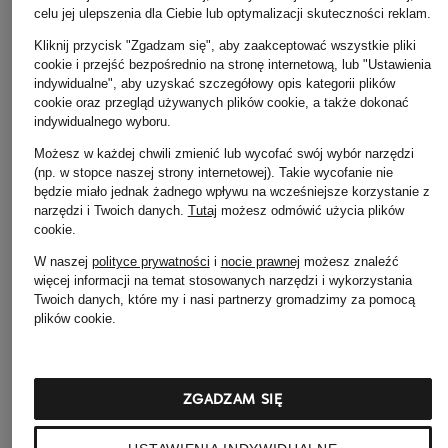
+ rabat promocyjny
celu jej ulepszenia dla Ciebie lub optymalizacji skuteczności reklam.
Pasek skórzany
Pasek dwustronny
BOSS
Kliknij przycisk "Zgadzam się", aby zaakceptować wszystkie pliki
229 zł
229 zł
Pasek skórzany
cookie i przejść bezpośrednio na stronę internetową, lub "Ustawienia
indywidualne", aby uzyskać szczegółowy opis kategorii plików
BARNABIE
cookie oraz przegląd używanych plików cookie, a także dokonać
325 zł
indywidualnego wyboru.
Najniższa cena:
211,50 zł
Możesz w każdej chwili zmienić lub wycofać swój wybór narzędzi
Cena regularna:
359 zł
(np. w stopce naszej strony internetowej). Takie wycofanie nie
będzie miało jednak żadnego wpływu na wcześniejsze korzystanie z
narzędzi i Twoich danych.
Tutaj
możesz odmówić użycia plików
cookie
.
W naszej
polityce prywatności
i
nocie prawnej
możesz znaleźć
więcej informacji na temat stosowanych narzędzi i wykorzystania
Twoich danych, które my i nasi partnerzy gromadzimy za pomocą
plików cookie.
Pozostałe kategorie
ZGADZAM SIĘ
Bransoletki i bangle
Pierścionki TIFFANY & Co.
TIFFANY & Co.