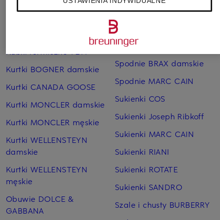
USTAWIENIA INDYWIDUALNE
Płaszcze puchowe Marc
Czapki MONCLER
O'Polo
Jeansy CAMBIO
Sneakersy GUCCI
damskie
Kubki termiczne YETI
Spodnie BRAX damskie
Kurtki BOGNER damskie
Spodnie MARC CAIN
Kurtki CANADA GOOSE
Sukienki COS
Kurtki MONCLER damskie
Sukienki Joseph Ribkoff
Kurtki MONCLER męskie
Sukienki MARC CAIN
Kurtki WELLENSTEYN
damskie
Sukienki RIANI
Kurtki WELLENSTEYN
Sukienki ROTATE
męskie
Sukienki SANDRO
Obuwie DOLCE &
Szale i chusty BURBERRY
GABBANA