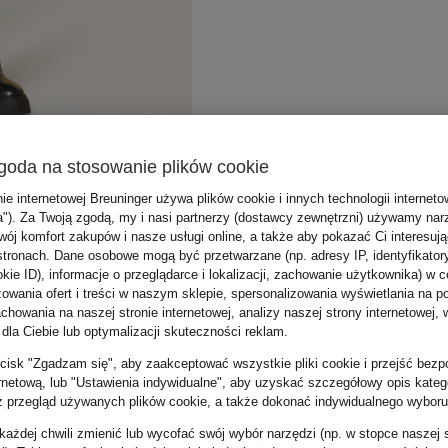
goda na stosowanie plików cookie
nie internetowej Breuninger używa plików cookie i innych technologii internet
a"). Za Twoją zgodą, my i nasi partnerzy (dostawcy zewnętrzni) używamy nar
wój komfort zakupów i nasze usługi online, a także aby pokazać Ci interesuj
stronach. Dane osobowe mogą być przetwarzane (np. adresy IP, identyfikator
kie ID), informacje o przeglądarce i lokalizacji, zachowanie użytkownika) w c
zowania ofert i treści w naszym sklepie, spersonalizowania wyświetlania na p
howania na naszej stronie internetowej, analizy naszej strony internetowej, w
 dla Ciebie lub optymalizacji skuteczności reklam.
zycisk "Zgadzam się", aby zaakceptować wszystkie pliki cookie i przejść bezp
ernetową, lub "Ustawienia indywidualne", aby uzyskać szczegółowy opis katego
z przegląd używanych plików cookie, a także dokonać indywidualnego wyboru
ażdej chwili zmienić lub wycofać swój wybór narzędzi (np. w stopce naszej 