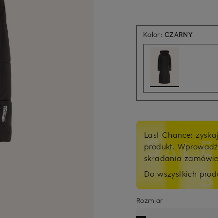
Kolor:
CZARNY
Last Chance: zyska
produkt. Wprowad
składania zamówi
Do wszystkich pro
Rozmiar