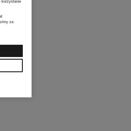
 korzystanie
at
dzimy za