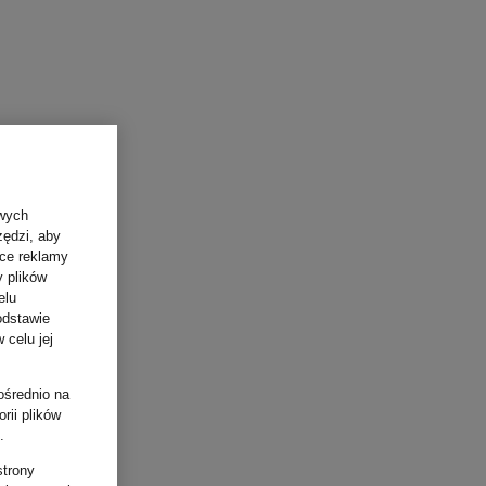
owych
zędzi, aby
ące reklamy
y plików
elu
odstawie
 celu jej
ośrednio na
rii plików
.
strony