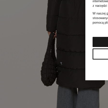
internetow
z narzędzi
W naszej
p
stosowanyc
pomocą pli