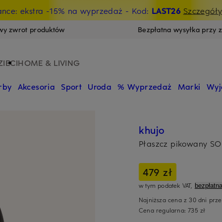
ance: ekstra -15% na wyprzedaż
- Kod:
LAST26
Szczegół
wy zwrot produktów
Bezpłatna wysyłka przy 
ZIECI
HOME & LIVING
rby
Akcesoria
Sport
Uroda
% Wyprzedaż
Marki
Wyj
khujo
Płaszcz pikowany S
479 zł
w tym podatek VAT,
bezpłatn
Najniższa cena z 30 dni prz
Cena regularna:
735 zł