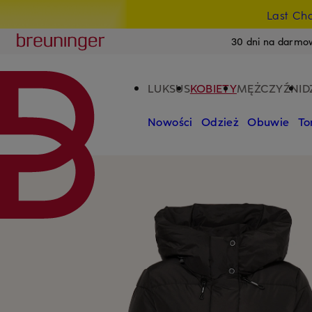
Last Ch
PRZEJDŹ DO GŁÓWNEJ TREŚCI
PRZEJDŹ DO WYSZUKIWANIA
Breuninger
30 dni na darmo
LUKSUS
KOBIETY
MĘŻCZYŹNI
D
Nowości
Odzież
Obuwie
To