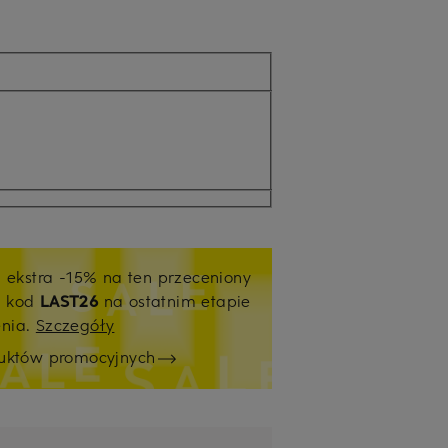
j ekstra -15% na ten przeceniony
ź kod
LAST26
na ostatnim etapie
enia.
Szczegóły
duktów promocyjnych