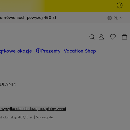
y
zamówieniach powyżej 450 zł
PL
ątkowe okazje
Prezenty
Vacation Shop
OULANI4
a wysyłka standardowa, bezpłatny zwrot
ed obniżką:
407,15 zł
|
Szczegóły