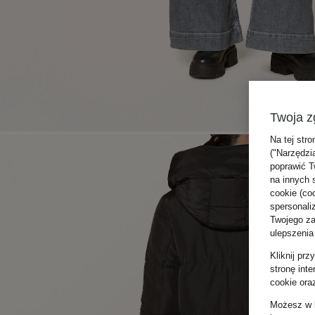
Twoja z
Na tej stro
("Narzędzi
poprawić T
na innych 
cookie (coo
spersonali
Twojego zac
ulepszenia
Kliknij pr
stronę int
cookie ora
Możesz w k