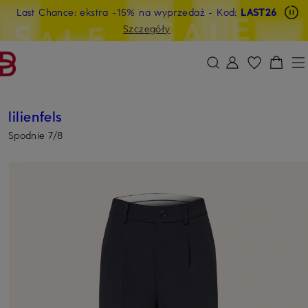
Last Chance: ekstra -15% na wyprzedaż
- Kod:
LAST26
PRZEJDŹ DO GŁÓWNEJ TREŚCI
PRZEJDŹ DO WYSZUKIWANIA
Szczegóły
lilienfels
Spodnie 7/8