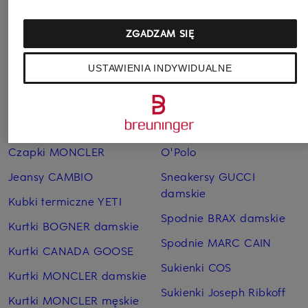
ZGADZAM SIĘ
USTAWIENIA INDYWIDUALNE
Pozostałe kategorie
Bransoletki i bangle
Pierścionki TIFFANY & Co.
TIFFANY & Co.
Płaszcze puchowe Marc
Czapki MONCLER
O'Polo
Jeansy CAMBIO
Sneakersy GUCCI
damskie
Kubki termiczne YETI
Spodnie BRAX damskie
Kurtki BOGNER damskie
Spodnie MARC CAIN
Kurtki CANADA GOOSE
Sukienki COS
Kurtki MONCLER damskie
Sukienki Joseph Ribkoff
Kurtki MONCLER męskie