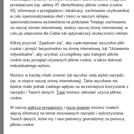
przetwarzane (np. adresy IP, identyfikatory plików cookie (cookie
ID), informacje o przeglądarce i lokalizacji, zachowanie użytkownika)
w celu spersonalizowania ofert i treści w naszym sklepie,
spersonalizowania wyświetlania na podstawie Twojego zachowania
na naszej stronie internetowej, analizy naszej strony internetowej, w
celu jej ulepszenia dla Ciebie lub optymalizacji skuteczności reklam.
Kliknij przycisk "Zgadzam się", aby zaakceptować wszystkie pliki
cookie i przejść bezpośrednio na stronę internetową, lub "Ustawienia
comma
RIANI
indywidualne", aby uzyskać szczegółowy opis kategorii plików
+ rabat promocyjny
cookie oraz przegląd używanych plików cookie, a także dokonać
Jersey chino
Spodnie
indywidualnego wyboru.
CAMBIO
405 zł
1 049 zł
Chino KRYSTAL
Możesz w każdej chwili zmienić lub wycofać swój wybór narzędzi
(np. w stopce naszej strony internetowej). Takie wycofanie nie
489 zł
będzie miało jednak żadnego wpływu na wcześniejsze korzystanie z
narzędzi i Twoich danych.
Tutaj
możesz odmówić użycia plików
Najniższa cena:
489 zł
cookie
.
Cena regularna:
829 zł
W naszej
polityce prywatności
i
nocie prawnej
możesz znaleźć
więcej informacji na temat stosowanych narzędzi i wykorzystania
Twoich danych, które my i nasi partnerzy gromadzimy za pomocą
plików cookie.