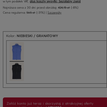
w tym podatek VAT,
plus koszty wysyłki, bezpłatny zwrot
Najniższa cena z 30 dni przed obniżką:
424,15 zł
(-8%)
Cena regularna:
565 zł
(-31%)
|
Szczegóły
Kolor:
NIEBIESKI / GRANATOWY
Załóż konto już teraz i skorzystaj z atrakcyjnej oferty