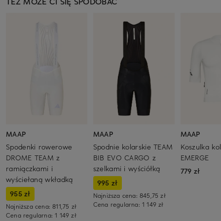
TEŻ MOŻE CI SIĘ SPODOBAĆ
MAAP
MAAP
MAAP
Spodenki rowerowe
Spodnie kolarskie TEAM
Koszulka ko
DROME TEAM z
BIB EVO CARGO z
EMERGE
ramiączkami i
szelkami i wyściółką
779 zł
wyściełaną wkładką
995 zł
955 zł
Najniższa cena:
845,75 zł
Cena regularna:
1 149 zł
Najniższa cena:
811,75 zł
Cena regularna:
1 149 zł