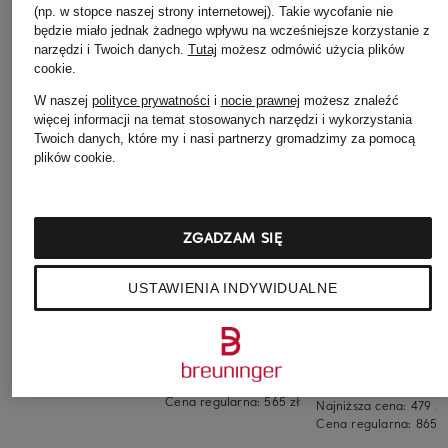
(np. w stopce naszej strony internetowej). Takie wycofanie nie
będzie miało jednak żadnego wpływu na wcześniejsze korzystanie z
narzędzi i Twoich danych.
Tutaj
możesz odmówić użycia plików
cookie
.
W naszej
polityce prywatności
i
nocie prawnej
możesz znaleźć
więcej informacji na temat stosowanych narzędzi i wykorzystania
Twoich danych, które my i nasi partnerzy gromadzimy za pomocą
plików cookie.
LACOSTE
+ rabat promocyjny
+ rabat promocyjny
ZGADZAM SIĘ
Hybrydowa pikowana
CAFÉ DU CYCLISTE
PAS NORMAL
kamizelka
STUDIOS
USTAWIENIA INDYWIDUALNE
Kamizelka rowerowa
895 zł
EDITH
Kamizelka pikowan
BALANCE INSULAT
499 zł
479 zł
Najniższa cena:
424,15 zł
Cena regularna:
565 zł
Najniższa cena:
479 zł
Cena regularna:
865 z