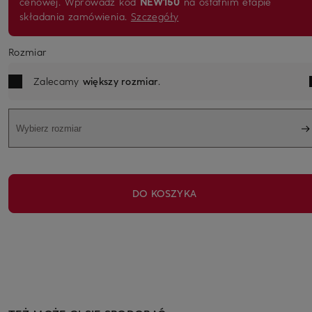
cenowej. Wprowadź kod
NEW150
na ostatnim etapie
składania zamówienia.
Szczegóły
Rozmiar
Zalecamy
większy rozmiar
.
Wybierz rozmiar
DO KOSZYKA