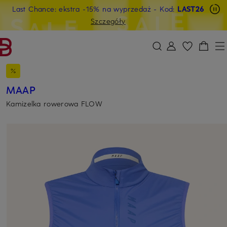
Last Chance: ekstra -15% na wyprzedaż
- Kod:
LAST26
PRZEJDŹ DO GŁÓWNEJ TREŚCI
PRZEJDŹ DO WYSZUKIWANIA
Szczegóły
MAAP
Kamizelka rowerowa FLOW