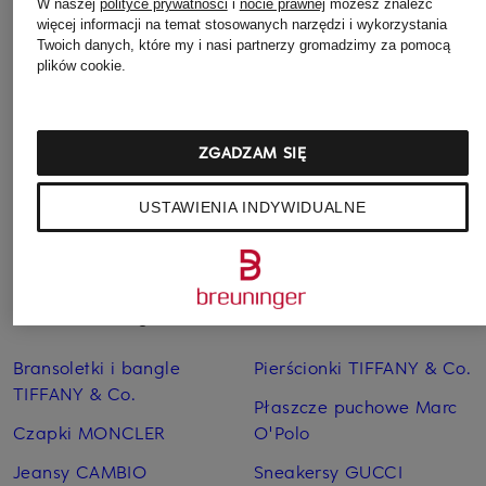
W naszej
polityce prywatności
i
nocie prawnej
możesz znaleźć
1 949 zł
więcej informacji na temat stosowanych narzędzi i wykorzystania
Twoich danych, które my i nasi partnerzy gromadzimy za pomocą
Najniższa cena:
plików cookie.
1 656,65 zł
Cena regularna:
2 855
ZGADZAM SIĘ
USTAWIENIA INDYWIDUALNE
Pozostałe kategorie
Bransoletki i bangle
Pierścionki TIFFANY & Co.
TIFFANY & Co.
Płaszcze puchowe Marc
Czapki MONCLER
O'Polo
Jeansy CAMBIO
Sneakersy GUCCI