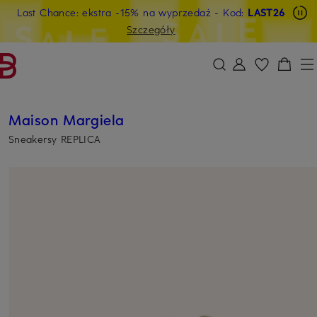
Last Chance: ekstra -15% na wyprzedaż
- Kod:
LAST26
PRZEJDŹ DO GŁÓWNEJ TREŚCI
PRZEJDŹ DO WYSZUKIWANIA
Szczegóły
Maison Margiela
Sneakersy REPLICA