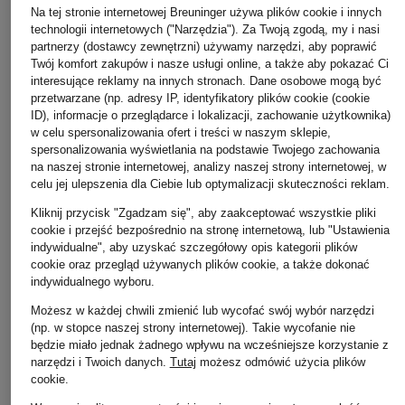
Na tej stronie internetowej Breuninger używa plików cookie i innych
technologii internetowych ("Narzędzia"). Za Twoją zgodą, my i nasi
partnerzy (dostawcy zewnętrzni) używamy narzędzi, aby poprawić
Twój komfort zakupów i nasze usługi online, a także aby pokazać Ci
interesujące reklamy na innych stronach. Dane osobowe mogą być
przetwarzane (np. adresy IP, identyfikatory plików cookie (cookie
ID), informacje o przeglądarce i lokalizacji, zachowanie użytkownika)
w celu spersonalizowania ofert i treści w naszym sklepie,
spersonalizowania wyświetlania na podstawie Twojego zachowania
na naszej stronie internetowej, analizy naszej strony internetowej, w
celu jej ulepszenia dla Ciebie lub optymalizacji skuteczności reklam.
Kliknij przycisk "Zgadzam się", aby zaakceptować wszystkie pliki
cookie i przejść bezpośrednio na stronę internetową, lub "Ustawienia
indywidualne", aby uzyskać szczegółowy opis kategorii plików
cookie oraz przegląd używanych plików cookie, a także dokonać
indywidualnego wyboru.
Możesz w każdej chwili zmienić lub wycofać swój wybór narzędzi
Maison Margiela
GOLDEN GOOSE
(np. w stopce naszej strony internetowej). Takie wycofanie nie
+ rabat promocyjny
będzie miało jednak żadnego wpływu na wcześniejsze korzystanie z
Sneakersy REPLICA
Sneakersy STARDAN
narzędzi i Twoich danych.
Tutaj
możesz odmówić użycia plików
McQUEEN
SOFT
cookie
.
2 579 zł
Sneakersy
2 985 zł