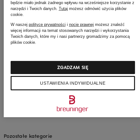
będzie miało jednak żadnego wpływu na wcześniejsze korzystanie z
narzędzi i Twoich danych.
Tutaj
możesz odmówić użycia plików
cookie
.
+ rabat promocyjny
+ rabat promocyjny
+ rabat promocyjny
W naszej
polityce prywatności
i
nocie prawnej
możesz znaleźć
więcej informacji na temat stosowanych narzędzi i wykorzystania
darling harbour
IQ STUDIO
Marc O'Polo
Twoich danych, które my i nasi partnerzy gromadzimy za pomocą
Bluzon satynowy
Satyna
kurtka
plików cookie.
349 zł
655 zł
449 zł
Najniższa cena:
296,65 zł
Najniższa cena:
594,15 zł
Najniższa cena:
381,65
Cena regularna:
565 zł
Cena regularna:
1 085 zł
Cena regularna:
899 z
ZGADZAM SIĘ
USTAWIENIA INDYWIDUALNE
Pozostałe kategorie