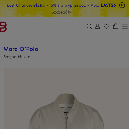
Last Chance: ekstra -15% na wyprzedaż
- Kod:
LAST26
PRZEJDŹ DO GŁÓWNEJ TREŚCI
PRZEJDŹ DO WYSZUKIWANIA
Szczegóły
Marc O'Polo
Satyna bluzka