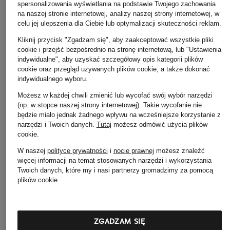
spersonalizowania wyświetlania na podstawie Twojego zachowania
na naszej stronie internetowej, analizy naszej strony internetowej, w
celu jej ulepszenia dla Ciebie lub optymalizacji skuteczności reklam.
Rich & Royal
Rich & Royal
+ rabat promocyjny
Kliknij przycisk "Zgadzam się", aby zaakceptować wszystkie pliki
Spódnica plisowana
Spódnica plisowana
cookie i przejść bezpośrednio na stronę internetową, lub "Ustawienia
RAFFAELLO ROSSI
indywidualne", aby uzyskać szczegółowy opis kategorii plików
579 zł
579 zł
Spódnica SMEA
cookie oraz przegląd używanych plików cookie, a także dokonać
indywidualnego wyboru.
555 zł
Możesz w każdej chwili zmienić lub wycofać swój wybór narzędzi
Najniższa cena:
471,75
(np. w stopce naszej strony internetowej). Takie wycofanie nie
Cena regularna:
689 z
będzie miało jednak żadnego wpływu na wcześniejsze korzystanie z
narzędzi i Twoich danych.
Tutaj
możesz odmówić użycia plików
cookie
.
W naszej
polityce prywatności
i
nocie prawnej
możesz znaleźć
więcej informacji na temat stosowanych narzędzi i wykorzystania
Twoich danych, które my i nasi partnerzy gromadzimy za pomocą
plików cookie.
ZGADZAM SIĘ
Pozostałe kategorie