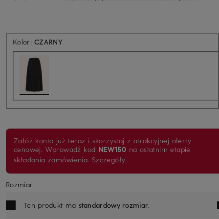
Kolor:
CZARNY
Załóż konto już teraz i skorzystaj z atrakcyjnej oferty
cenowej. Wprowadź kod
NEW150
na ostatnim etapie
składania zamówienia.
Szczegóły
Rozmiar
Ten produkt ma
standardowy rozmiar
.