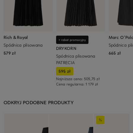
Rich & Royal
Marc O'Pol
+ rabat promocyjny
Spódnica plisowana
Spódnica pl
DRYKORN
579 zł
665 zł
Spódnica plisowana
PATRECIA
595 zł
Najniższa cena:
505,75 zł
Cena regularna:
1 179 zł
ODKRYJ PODOBNE PRODUKTY