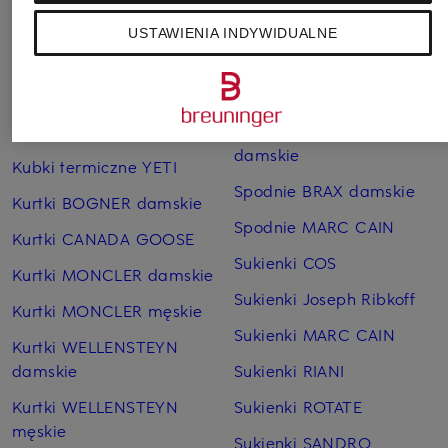
Bransoletki i bangle
Pierścionki TIFFANY & Co.
USTAWIENIA INDYWIDUALNE
TIFFANY & Co.
Płaszcze puchowe Marc
Czapki MONCLER
O'Polo
Jeansy CAMBIO
Sneakersy GUCCI
damskie
Kubki termiczne YETI
Spodnie BRAX damskie
Kurtki BOGNER damskie
Spodnie MARC CAIN
Kurtki CANADA GOOSE
Sukienki COS
Kurtki MONCLER damskie
Sukienki Joseph Ribkoff
Kurtki MONCLER męskie
Sukienki MARC CAIN
Kurtki WELLENSTEYN
damskie
Sukienki RIANI
Kurtki WELLENSTEYN
Sukienki ROTATE
męskie
Sukienki SANDRO