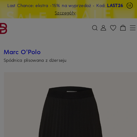
Last Chance: ekstra -15% na wyprzedaż
- Kod:
LAST26
PRZEJDŹ DO GŁÓWNEJ TREŚCI
PRZEJDŹ DO WYSZUKIWANIA
Szczegóły
Marc O'Polo
Spódnica plisowana z dżerseju