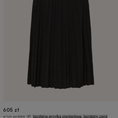
605 zł
w tym podatek VAT,
bezpłatna wysyłka standardowa, bezpłatny zwrot