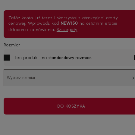
Załóż konto już teraz i skorzystaj z atrakcyjnej oferty
cenowej. Wprowadź kod
NEW150
na ostatnim etapie
składania zamówienia.
Szczegóły
Rozmiar
Ten produkt ma
standardowy rozmiar
.
Wybierz rozmiar
DO KOSZYKA