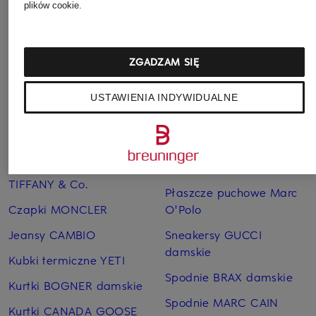
1 125 zł
plików cookie.
ZGADZAM SIĘ
USTAWIENIA INDYWIDUALNE
Pozostałe kategorie
Bransoletki i bangle
Pierścionki TIFFANY & Co.
TIFFANY & Co.
Płaszcze puchowe Marc
Czapki MONCLER
O'Polo
Jeansy CAMBIO
Sneakersy GUCCI
damskie
Kubki termiczne YETI
Spodnie BRAX damskie
Kurtki BOGNER damskie
Spodnie MARC CAIN
Kurtki CANADA GOOSE