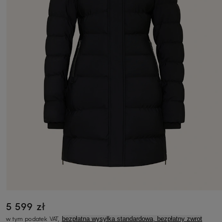
5 599 zł
w tym podatek VAT,
bezpłatna wysyłka standardowa, bezpłatny zwrot