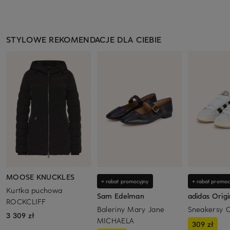
STYLOWE REKOMENDACJE DLA CIEBIE
MOOSE KNUCKLES
+ rabat promocyjny
+ rabat promoc
Kurtka puchowa
Sam Edelman
adidas Origi
ROCKCLIFF
Baleriny Mary Jane
Sneakersy 
3 309 zł
MICHAELA
309 zł