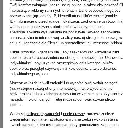
Twój komfort zakupów i nasze usługi online, a także aby pokazać Ci
interesujące reklamy na innych stronach. Dane osobowe mogą być
przetwarzane (np. adresy IP, identyfikatory plików cookie (cookie
ID), informacje o przeglądarce i lokalizacji, zachowanie użytkownika)
w celu spersonalizowania ofert i treści w naszym sklepie,
spersonalizowania wyświetlania na podstawie Twojego zachowania
na naszej stronie internetowej, analizy naszej strony internetowej, w
celu jej ulepszenia dla Ciebie lub optymalizacji skuteczności reklam.
Kliknij przycisk "Zgadzam się", aby zaakceptować wszystkie pliki
cookie i przejść bezpośrednio na stronę internetową, lub "Ustawienia
indywidualne", aby uzyskać szczegółowy opis kategorii plików
cookie oraz przegląd używanych plików cookie, a także dokonać
indywidualnego wyboru.
CANADA GOOSE
MOOSE KNUCKLES
WELLENSTEYN
Możesz w każdej chwili zmienić lub wycofać swój wybór narzędzi
Płaszcz puchowy
Płaszcz puchowy
Płaszcz pikowany
(np. w stopce naszej strony internetowej). Takie wycofanie nie
będzie miało jednak żadnego wpływu na wcześniejsze korzystanie z
CLAIR
JOCADA z
BELVITESSE LONG
narzędzi i Twoich danych.
Tutaj
możesz odmówić użycia plików
odpinanym kapturem
z izolacją DUPON
5 090 zł
cookie
.
SORONA® i
4 975 zł
odpinanym
W naszej
polityce prywatności
i
nocie prawnej
możesz znaleźć
sztucznym futrem
więcej informacji na temat stosowanych narzędzi i wykorzystania
Twoich danych, które my i nasi partnerzy gromadzimy za pomocą