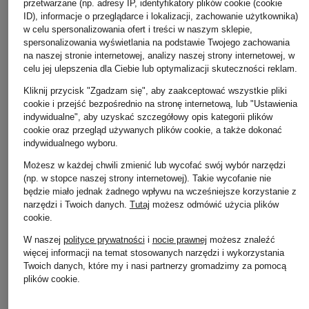
przetwarzane (np. adresy IP, identyfikatory plików cookie (cookie
ID), informacje o przeglądarce i lokalizacji, zachowanie użytkownika)
w celu spersonalizowania ofert i treści w naszym sklepie,
spersonalizowania wyświetlania na podstawie Twojego zachowania
na naszej stronie internetowej, analizy naszej strony internetowej, w
celu jej ulepszenia dla Ciebie lub optymalizacji skuteczności reklam.
Kliknij przycisk "Zgadzam się", aby zaakceptować wszystkie pliki
cookie i przejść bezpośrednio na stronę internetową, lub "Ustawienia
indywidualne", aby uzyskać szczegółowy opis kategorii plików
AGL
cookie oraz przegląd używanych plików cookie, a także dokonać
+ rabat promocyjny
+ rabat promocyjny
indywidualnego wyboru.
Kozaki za kolano
COPENHAGEN
MRS & HUGS
LOREN STRETCH
Możesz w każdej chwili zmienić lub wycofać swój wybór narzędzi
STUDIOS
Kozaki na platform
(np. w stopce naszej strony internetowej). Takie wycofanie nie
2 145 zł
Kozaki CPH297
będzie miało jednak żadnego wpływu na wcześniejsze korzystanie z
339 zł
narzędzi i Twoich danych.
Tutaj
możesz odmówić użycia plików
855 zł
Najniższa cena:
288,15
cookie
.
Cena regularna:
759 z
Najniższa cena:
769,50 zł
W naszej
polityce prywatności
i
nocie prawnej
możesz znaleźć
Cena regularna:
1 645 zł
więcej informacji na temat stosowanych narzędzi i wykorzystania
Twoich danych, które my i nasi partnerzy gromadzimy za pomocą
plików cookie.