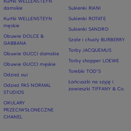
Kurtki WELLENSTEYN
damskie
Sukienki RIANI
Kurtki WELLENSTEYN
Sukienki ROTATE
męskie
Sukienki SANDRO
Obuwie DOLCE &
Szale i chusty BURBERRY
GABBANA
Torby JACQUEMUS
Obuwie GUCCI damskie
Torby shopper LOEWE
Obuwie GUCCI męskie
Torebki TOD'S
Odzież oui
Łańcuszki na szyję i
Odzież PAS NORMAL
zawieszki TIFFANY & Co.
STUDIOS
OKULARY
PRZECIWSŁONECZNE
CHANEL