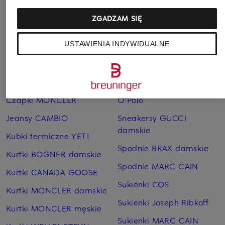
ZGADZAM SIĘ
USTAWIENIA INDYWIDUALNE
Pozostałe kategorie
Bransoletki i bangle
Pierścionki TIFFANY & Co.
TIFFANY & Co.
Płaszcze puchowe Marc
Czapki MONCLER
O'Polo
Jeansy CAMBIO
Sneakersy GUCCI
damskie
Kubki termiczne YETI
Spodnie BRAX damskie
Kurtki BOGNER damskie
Spodnie MARC CAIN
Kurtki CANADA GOOSE
Sukienki COS
Kurtki MONCLER damskie
Sukienki Joseph Ribkoff
Kurtki MONCLER męskie
Sukienki MARC CAIN