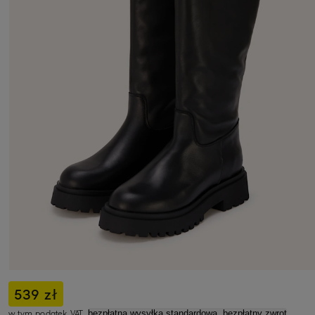
539 zł
w tym podatek VAT,
bezpłatna wysyłka standardowa, bezpłatny zwrot