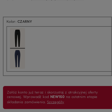
Kolor:
CZARNY
Załóż konto już teraz i skorzystaj z atrakcyjnej oferty
cenowej. Wprowadź kod
NEW150
na ostatnim etapie
składania zamówienia.
Szczegóły