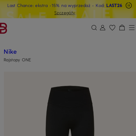
Last Chance: ekstra -15% na wyprzedaż
- Kod:
LAST26
PRZEJDŹ DO GŁÓWNEJ TREŚCI
PRZEJDŹ DO WYSZUKIWANIA
Szczegóły
Nike
Rajstopy ONE