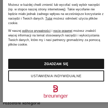
Możesz w każdej chwili zmienić lub wycofać swój wybór narzędzi
super.natural
+ rabat promocyjny
+ rabat promocyjny
(np. w stopce naszej strony internetowej). Takie wycofanie nie
Dół od bielizny
będzie miało jednak żadnego wpływu na wcześniejsze korzystanie z
UNDER ARMOUR
icebreaker
funkcyjnej LUX BAS
narzędzi i Twoich danych.
Tutaj
możesz odmówić użycia plików
Rajstopy UA
Legginsy FASTRAY II
cookie
.
z dodatkiem wełny
MERIDIAN
25'' z wełny merino
merino
W naszej
polityce prywatności
i
nocie prawnej
możesz znaleźć
więcej informacji na temat stosowanych narzędzi i wykorzystania
219 zł
385 zł
519 zł
Twoich danych, które my i nasi partnerzy gromadzimy za pomocą
Najniższa cena:
186,15 zł
Najniższa cena:
327,25 zł
plików cookie.
Cena regularna:
345 zł
Cena regularna:
479 zł
ZGADZAM SIĘ
USTAWIENIA INDYWIDUALNE
Pozostałe kategorie