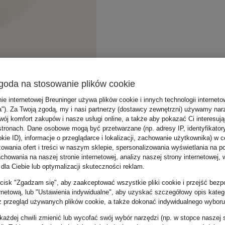
goda na stosowanie plików cookie
nie internetowej Breuninger używa plików cookie i innych technologii internet
a"). Za Twoją zgodą, my i nasi partnerzy (dostawcy zewnętrzni) używamy nar
wój komfort zakupów i nasze usługi online, a także aby pokazać Ci interesuj
stronach. Dane osobowe mogą być przetwarzane (np. adresy IP, identyfikator
kie ID), informacje o przeglądarce i lokalizacji, zachowanie użytkownika) w c
zowania ofert i treści w naszym sklepie, spersonalizowania wyświetlania na p
howania na naszej stronie internetowej, analizy naszej strony internetowej, w
 dla Ciebie lub optymalizacji skuteczności reklam.
zycisk "Zgadzam się", aby zaakceptować wszystkie pliki cookie i przejść bezp
ernetową, lub "Ustawienia indywidualne", aby uzyskać szczegółowy opis katego
z przegląd używanych plików cookie, a także dokonać indywidualnego wyboru
ażdej chwili zmienić lub wycofać swój wybór narzędzi (np. w stopce naszej 