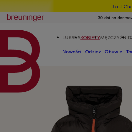
Last Ch
PRZEJDŹ DO GŁÓWNEJ TREŚCI
PRZEJDŹ DO WYSZUKIWANIA
Breuninger
30 dni na darmo
LUKSUS
KOBIETY
MĘŻCZYŹNI
D
Nowości
Odzież
Obuwie
To