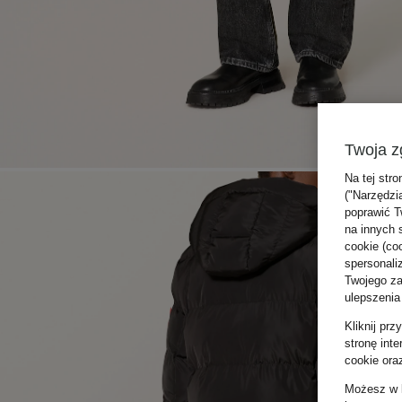
Twoja z
Na tej stro
("Narzędzi
poprawić T
na innych 
cookie (coo
spersonali
Twojego zac
ulepszenia
Kliknij pr
stronę int
cookie ora
Możesz w k