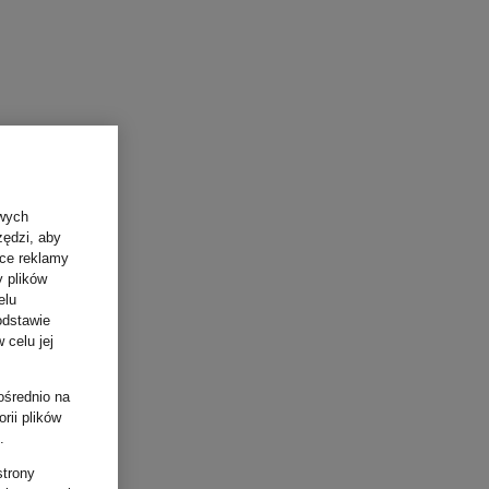
owych
zędzi, aby
ące reklamy
y plików
elu
odstawie
 celu jej
ośrednio na
rii plików
.
strony