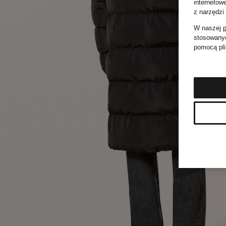
internetow
z narzędzi
W naszej
p
stosowanyc
pomocą pli