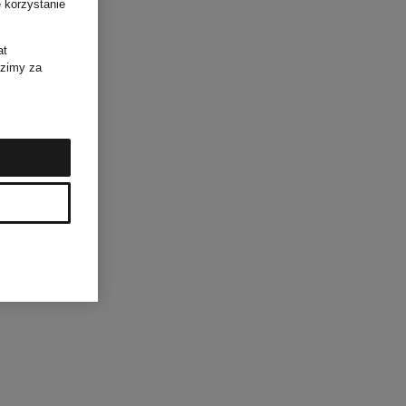
 korzystanie
at
dzimy za