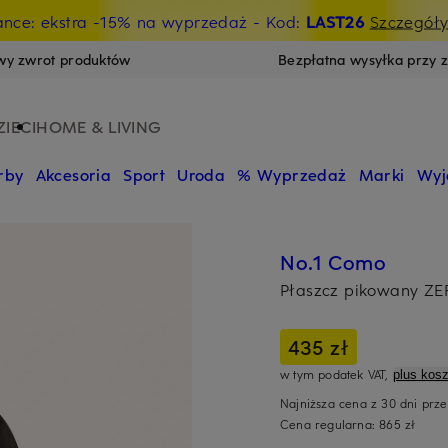
ance: ekstra -15% na wyprzedaż
- Kod:
LAST26
Szczegół
wy zwrot produktów
Bezpłatna wysyłka przy 
ZIECI
HOME & LIVING
rby
Akcesoria
Sport
Uroda
% Wyprzedaż
Marki
Wyj
No.1 Como
Płaszcz pikowany Z
435 zł
w tym podatek VAT,
plus kosz
Najniższa cena z 30 dni prz
Cena regularna:
865 zł