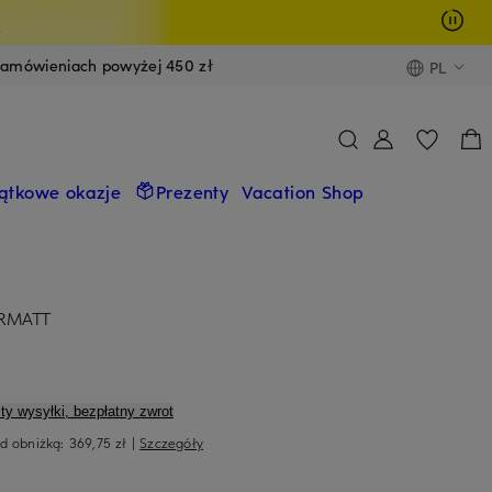
y
zamówieniach powyżej 450 zł
PL
ątkowe okazje
Prezenty
Vacation Shop
ERMATT
ty wysyłki, bezpłatny zwrot
ed obniżką:
369,75 zł
|
Szczegóły