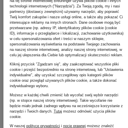
Na tej stronie internetowej Breuninger używa plików cookie i innych
technologii internetowych ("Narzędzia"). Za Twoją zgodą, my i nasi
partnerzy (dostawcy zewnętrzni) używamy narzędzi, aby poprawić
Twój komfort zakupów i nasze usługi online, a także aby pokazać Ci
interesujące reklamy na innych stronach. Dane osobowe mogą być
przetwarzane (np. adresy IP, identyfikatory plików cookie (cookie
ID), informacje o przeglądarce i lokalizacji, zachowanie użytkownika)
w celu spersonalizowania ofert i treści w naszym sklepie,
spersonalizowania wyświetlania na podstawie Twojego zachowania
na naszej stronie internetowej, analizy naszej strony internetowej, w
celu jej ulepszenia dla Ciebie lub optymalizacji skuteczności reklam.
Kliknij przycisk "Zgadzam się", aby zaakceptować wszystkie pliki
cookie i przejść bezpośrednio na stronę internetową, lub "Ustawienia
indywidualne", aby uzyskać szczegółowy opis kategorii plików
cookie oraz przegląd używanych plików cookie, a także dokonać
indywidualnego wyboru.
Możesz w każdej chwili zmienić lub wycofać swój wybór narzędzi
(np. w stopce naszej strony internetowej). Takie wycofanie nie
No.1 Como
WELLENSTEYN
+ rabat promocyjny
będzie miało jednak żadnego wpływu na wcześniejsze korzystanie z
Pikowany płaszcz
Płaszcz pikowany
narzędzi i Twoich danych.
Tutaj
możesz odmówić użycia plików
WELLENSTEYN
cookie
.
ISCHGL z odpinanym
BOUTIQUE EXTRA
Płaszcz pikowany
kapturem
LONG z izolacją
W naszej
polityce prywatności
i
nocie prawnej
możesz znaleźć