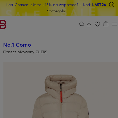
Last Chance: ekstra -15% na wyprzedaż
- Kod:
LAST26
PRZEJDŹ DO GŁÓWNEJ TREŚCI
PRZEJDŹ DO WYSZUKIWANIA
Szczegóły
No.1 Como
Płaszcz pikowany ZUERS