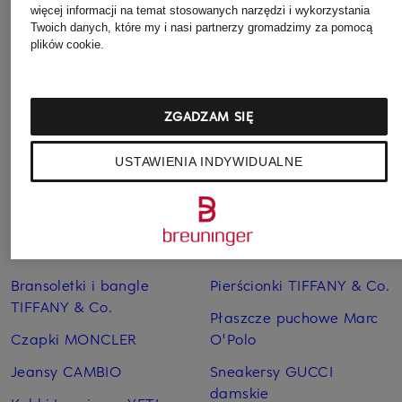
CORDOBA LONG
DUPONT™
więcej informacji na temat stosowanych narzędzi i wykorzystania
865 zł
SORONA®
Twoich danych, które my i nasi partnerzy gromadzimy za pomocą
1 039 zł
plików cookie.
1 299 zł
Najniższa cena:
883,15 zł
Cena regularna:
1 299 zł
ZGADZAM SIĘ
USTAWIENIA INDYWIDUALNE
Pozostałe kategorie
Bransoletki i bangle
Pierścionki TIFFANY & Co.
TIFFANY & Co.
Płaszcze puchowe Marc
Czapki MONCLER
O'Polo
Jeansy CAMBIO
Sneakersy GUCCI
damskie