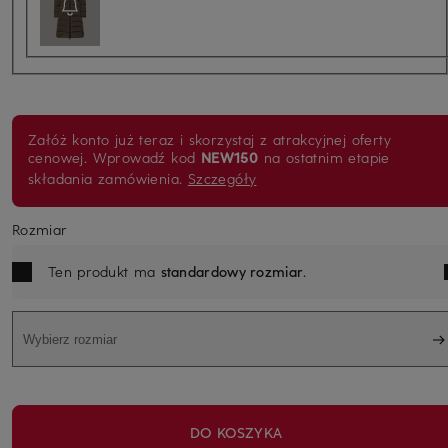
Załóż konto już teraz i skorzystaj z atrakcyjnej oferty
cenowej. Wprowadź kod
NEW150
na ostatnim etapie
składania zamówienia.
Szczegóły
Rozmiar
Ten produkt ma
standardowy rozmiar
.
Wybierz rozmiar
DO KOSZYKA