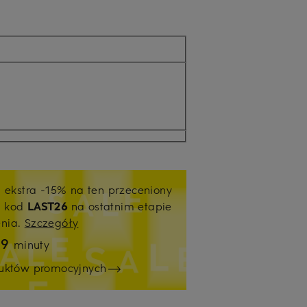
j ekstra -15% na ten przeceniony
ź kod
LAST26
na ostatnim etapie
enia.
Szczegóły
59
minuty
duktów promocyjnych