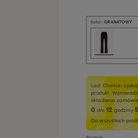
Kolor:
GRANATOWY
Last Chance: zyska
produkt. Wprowad
składania zamówi
0
12
dni
godziny
Do wszystkich pro
Rozmiar