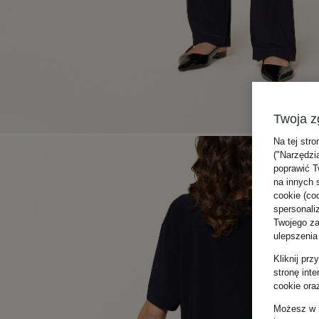
Twoja z
Na tej stro
("Narzędzi
poprawić T
na innych 
cookie (coo
spersonali
Twojego zac
ulepszenia
Kliknij pr
stronę int
cookie ora
Możesz w k