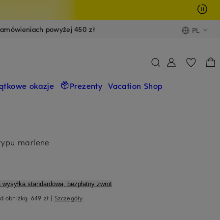
y
zamówieniach powyżej 450 zł
PL
ątkowe okazje
Prezenty
Vacation Shop
 typu marlene
a wysyłka standardowa, bezpłatny zwrot
ed obniżką:
649 zł
|
Szczegóły