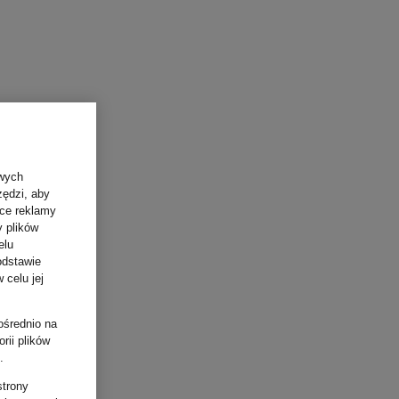
owych
zędzi, aby
ące reklamy
y plików
elu
odstawie
 celu jej
ośrednio na
rii plików
.
strony