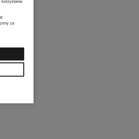
 korzystanie
at
dzimy za