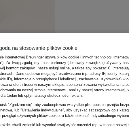
goda na stosowanie plików cookie
nie internetowej Breuninger używa plików cookie i innych technologii internet
a"). Za Twoją zgodą, my i nasi partnerzy (dostawcy zewnętrzni) używamy nar
wój komfort zakupów i nasze usługi online, a także aby pokazać Ci interesuj
stronach. Dane osobowe mogą być przetwarzane (np. adresy IP, identyfikator
kie ID), informacje o przeglądarce i lokalizacji, zachowanie użytkownika) w c
zowania ofert i treści w naszym sklepie, spersonalizowania wyświetlania na p
howania na naszej stronie internetowej, analizy naszej strony internetowej, w
 dla Ciebie lub optymalizacji skuteczności reklam.
zycisk "Zgadzam się", aby zaakceptować wszystkie pliki cookie i przejść bezp
ernetową, lub "Ustawienia indywidualne", aby uzyskać szczegółowy opis katego
z przegląd używanych plików cookie, a także dokonać indywidualnego wyboru
ażdej chwili zmienić lub wycofać swój wybór narzędzi (np. w stopce naszej 