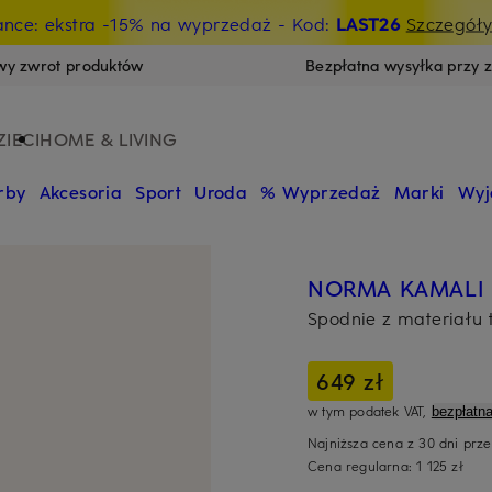
ance: ekstra -15% na wyprzedaż
- Kod:
LAST26
Szczegół
wy zwrot produktów
Bezpłatna wysyłka przy 
ZIECI
HOME & LIVING
rby
Akcesoria
Sport
Uroda
% Wyprzedaż
Marki
Wyj
NORMA KAMALI
Spodnie z materiału
649 zł
w tym podatek VAT,
bezpłatn
Najniższa cena z 30 dni prz
Cena regularna:
1 125 zł