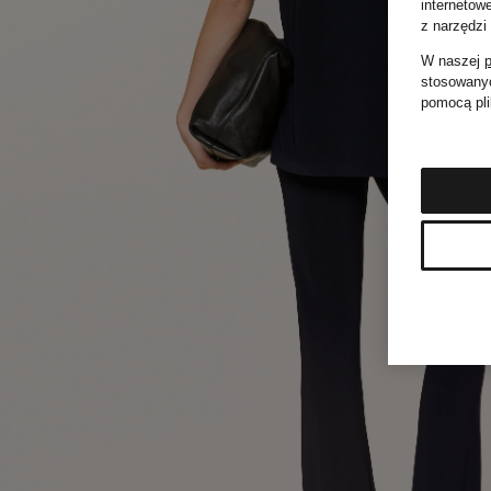
internetow
z narzędzi
W naszej
p
stosowanyc
pomocą pli