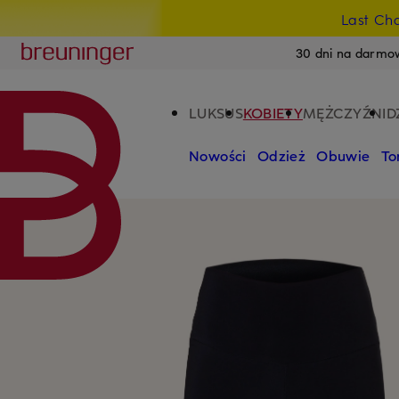
Last Ch
PRZEJDŹ DO GŁÓWNEJ TREŚCI
PRZEJDŹ DO WYSZUKIWANIA
Breuninger
30 dni na darmo
LUKSUS
KOBIETY
MĘŻCZYŹNI
D
Nowości
Odzież
Obuwie
To