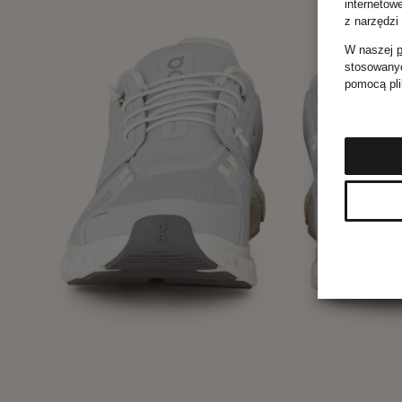
internetow
z narzędzi
W naszej
p
stosowanyc
pomocą pli