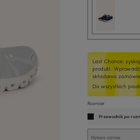
Last Chance: zyska
produkt. Wprowad
składania zamówi
Do wszystkich pro
Rozmiar
Przewodnik po rozm
Wybierz rozmiar