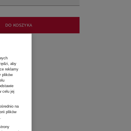
DO KOSZYKA
materiał
owych
zędzi, aby
ące reklamy
y plików
elu
odstawie
 celu jej
ośrednio na
rii plików
.
strony