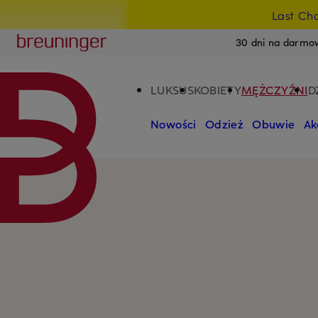
Last Ch
PRZEJDŹ DO GŁÓWNEJ TREŚCI
PRZEJDŹ DO WYSZUKIWANIA
Breuninger
30 dni na darmo
LUKSUS
KOBIETY
MĘŻCZYŹNI
D
Nowości
Odzież
Obuwie
Ak