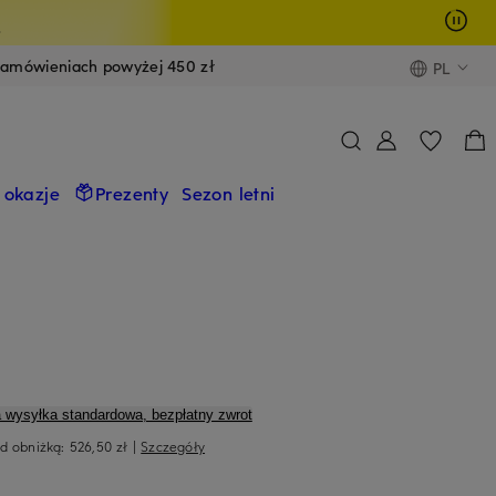
y
zamówieniach powyżej 450 zł
PL
 okazje
Prezenty
Sezon letni
a wysyłka standardowa, bezpłatny zwrot
ed obniżką:
526,50 zł
|
Szczegóły