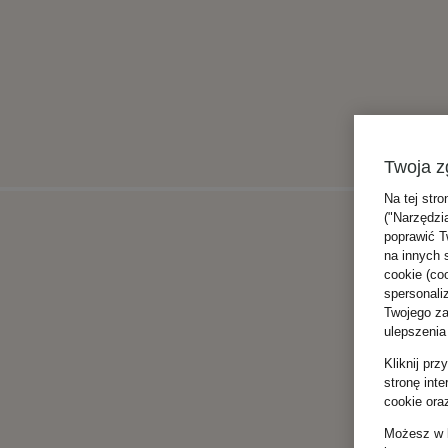
Twoja z
Na tej stro
("Narzędzi
poprawić T
na innych 
cookie (coo
spersonali
Twojego zac
ulepszenia
Kliknij pr
stronę int
cookie ora
Możesz w k