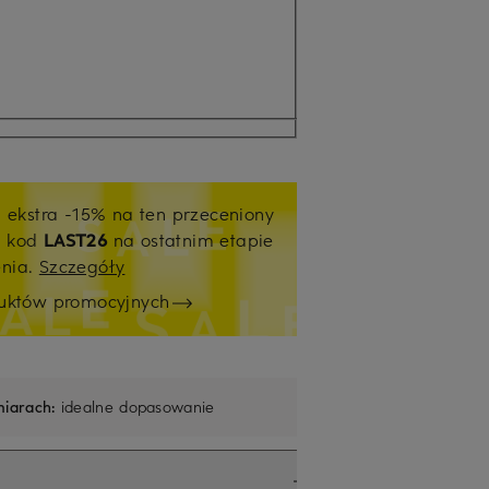
j ekstra -15% na ten przeceniony
ź kod
LAST26
na ostatnim etapie
enia.
Szczegóły
duktów promocyjnych
iarach:
idealne dopasowanie