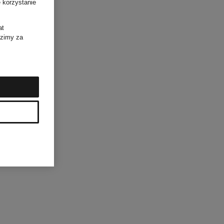
 korzystanie
at
dzimy za