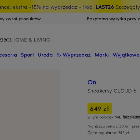
ance: ekstra -15% na wyprzedaż
- Kod:
LAST26
Szczegół
wy zwrot produktów
Bezpłatna wysyłka przy 
ZIECI
HOME & LIVING
cesoria
Sport
Uroda
% Wyprzedaż
Marki
Wyjątkowe
On
Sneakersy CLOUD 6
649 zł
w tym podatek VAT,
bezpłatn
Najniższa cena z 30 dni prz
Cena regularna:
745 zł