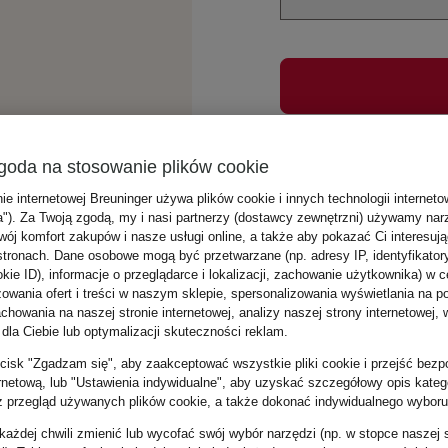
Zobacz opis, fason i 
goda na stosowanie plików cookie
nie internetowej Breuninger używa plików cookie i innych technologii internet
a"). Za Twoją zgodą, my i nasi partnerzy (dostawcy zewnętrzni) używamy nar
wój komfort zakupów i nasze usługi online, a także aby pokazać Ci interesuj
stronach. Dane osobowe mogą być przetwarzane (np. adresy IP, identyfikator
kie ID), informacje o przeglądarce i lokalizacji, zachowanie użytkownika) w c
zowania ofert i treści w naszym sklepie, spersonalizowania wyświetlania na p
howania na naszej stronie internetowej, analizy naszej strony internetowej, w
 dla Ciebie lub optymalizacji skuteczności reklam.
zycisk "Zgadzam się", aby zaakceptować wszystkie pliki cookie i przejść bezp
ernetową, lub "Ustawienia indywidualne", aby uzyskać szczegółowy opis katego
z przegląd używanych plików cookie, a także dokonać indywidualnego wyboru
ażdej chwili zmienić lub wycofać swój wybór narzędzi (np. w stopce naszej 